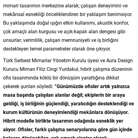
mimari tasarımın merkezine alarak; çalışan deneyimini ve
mekânsal esnekliği önceliklendiren bir yaklaşım benimsiyor.
Bu yaklaşımda doğal ışığın etkin kullanımı, akustik konfor,
çok amaçlı alan kurgusu ve açık-kapalı alan dengesi gibi
unsurlar; verimlilik, çalışan memnuniyeti ve iş birliğini
destekleyen temel parametreler olarak öne çıkıyor.
Türk Serbest Mimarlar Yönetim Kurulu üyesi ve Aura Design
Kurucu Mimarı Filiz Cingi Yurdakul, hibrit çalışma düzeninin
ofis tasarımında köklü bir dönüşüm yarattığına dikkat
çekerek şunları söyledi:
“Günümüzde ofisler artık yalnızca
masa başında çalışılan alanlar değil; ekiplerin bir araya
geldiği, iş birliğinin güçlendiği, yaratıcılığın desteklendiği ve
kurum kültürünün deneyimlendiği mekânlara dönüşüyor.
Hibrit modelle birlikte tasarımın odağında esneklik yer
alıyor. Ofisler, farklı çalışma senaryolarına göre gün içinde
kolayca dönüşebilen, çok amaçlı alanlar olarak