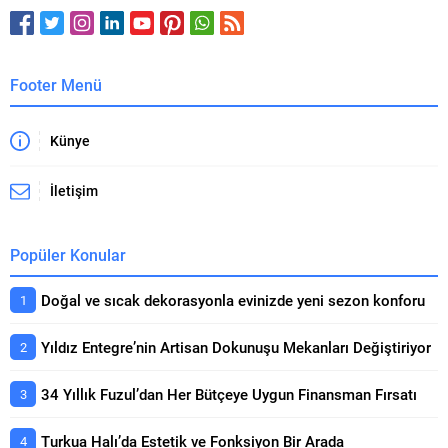
modelleriyle banyolarda fark
açısından da beklentileri
yaratıyor. Dayanıklı, ergonomik ve
karşılayabilmelidir. Geleneksel
fonksiyonel yapısıyla Inspira,
mutfak...
farklı zevklere...
Footer Menü
Künye
İletişim
Popüler Konular
Doğal ve sıcak dekorasyonla evinizde yeni sezon konforu
Yıldız Entegre’nin Artisan Dokunuşu Mekanları Değiştiriyor
34 Yıllık Fuzul’dan Her Bütçeye Uygun Finansman Fırsatı
Turkua Halı’da Estetik ve Fonksiyon Bir Arada