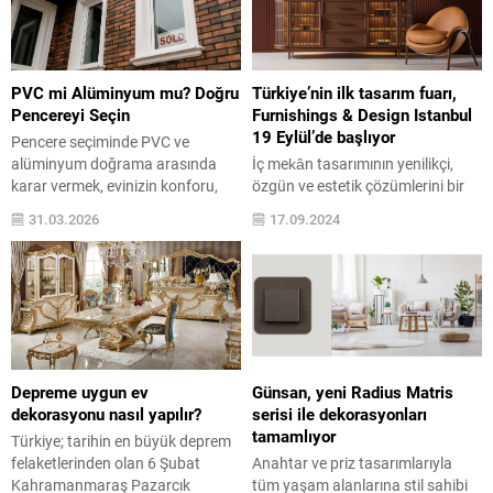
PVC mi Alüminyum mu? Doğru
Türkiye’nin ilk tasarım fuarı,
Pencereyi Seçin
Furnishings & Design Istanbul
19 Eylül’de başlıyor
Pencere seçiminde PVC ve
alüminyum doğrama arasında
İç mekân tasarımının yenilikçi,
karar vermek, evinizin konforu,
özgün ve estetik çözümlerini bir
estetiği ve enerji verimliliği
araya getiren Furnishings &
31.03.2026
17.09.2024
açısından önemlidir. Bu tercih,
Design Istanbul (FDI), 19 Eylül
sadece malzemenin görünümü
Perşembe günü kapılarını açıyor.
değil, aynı zamanda dayanıklılık,
Mobilya Dernekleri Federasyonu
bakım, yalıtım performansı ve
(MOSFED) tarafından organize
maliyet açısından da
edilen ve Türkiye’nin ilk tasarım
değerlendirilmelidir. PVC
odaklı fuarı olma özelliğini taşıyan
doğramanın özellikleri arasında
FDI’da, ürün sergilemelerinin yanı
yüksek ısı ve ses yalıtımı bulunur.
sıra tasarımcı ile üreticiyi
Depreme uygun ev
Günsan, yeni Radius Matris
Kapalı yapısı sayesinde ısı kaybını
buluşturan pek çok sempozyum...
dekorasyonu nasıl yapılır?
serisi ile dekorasyonları
minimuma...
tamamlıyor
Türkiye; tarihin en büyük deprem
felaketlerinden olan 6 Şubat
Anahtar ve priz tasarımlarıyla
Kahramanmaraş Pazarcık
tüm yaşam alanlarına stil sahibi