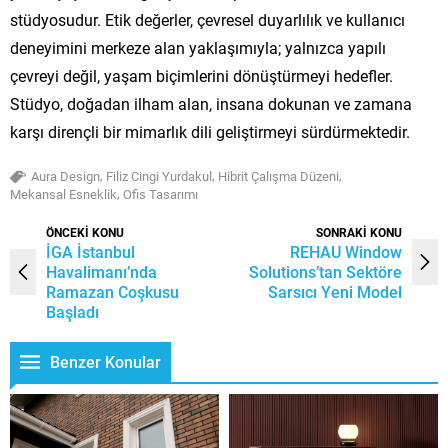
stüdyosudur. Etik değerler, çevresel duyarlılık ve kullanıcı
deneyimini merkeze alan yaklaşımıyla; yalnızca yapılı
çevreyi değil, yaşam biçimlerini dönüştürmeyi hedefler.
Stüdyo, doğadan ilham alan, insana dokunan ve zamana
karşı dirençli bir mimarlık dili geliştirmeyi sürdürmektedir.
,
,
,
Aura Design
Filiz Cingi Yurdakul
Hibrit Çalışma Düzeni
,
Mekansal Esneklik
Ofis Tasarımı
ÖNCEKİ KONU
SONRAKİ KONU
İGA İstanbul
REHAU Window
Havalimanı’nda
Solutions’tan Sektöre
Ramazan Coşkusu
Sarsıcı Yeni Model
Başladı
Benzer Konular