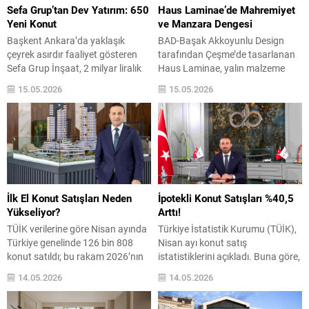
yatırım hareketliliği açısından...
konseptiyle hayata geçirdikleri
Sefa Grup’tan Dev Yatırım: 650
Haus Laminae’de Mahremiyet
TanUrla projesi hakkında...
Yeni Konut
ve Manzara Dengesi
Başkent Ankara’da yaklaşık
BAD-Başak Akkoyunlu Design
çeyrek asırdır faaliyet gösteren
tarafından Çeşme’de tasarlanan
Sefa Grup İnşaat, 2 milyar liralık
Haus Laminae, yalın malzeme
yatırımla 650 konutluk iki yeni
paleti, esnek plan organizasyonu
15.05.2026
15.05.2026
proje için çalışmalarını
ve detay odaklı çözümleriyle
sürdürüyor. Şirketin teslim ettiği
estetik ve işlevselliği bir arada
toplam konut sayısı ise 2 binin
sunan, çağdaş ve zamansız bir
üzerine çıkacak. Bugüne kadar
yaşam alanı olarak öne çıkıyor.
1000’den fazla konutu sahiplerine
Tasarımında her projenin kendine
teslim eden ve inşaatı devam
özgü karakterini ve kullanıcı
eden 400 dairelik projeleriyle
deneyimini merkeze alan Mimar
büyümesini sürdüren...
Başak Akkoyunlu liderliğindeki
İlk El Konut Satışları Neden
İpotekli Konut Satışları %40,5
BAD –...
Yükseliyor?
Arttı!
TÜİK verilerine göre Nisan ayında
Türkiye İstatistik Kurumu (TÜİK),
Türkiye genelinde 126 bin 808
Nisan ayı konut satış
konut satıldı; bu rakam 2026’nın
istatistiklerini açıkladı. Buna göre,
şimdiye kadarki en yüksek aylık
Türkiye genelinde ilk el konut
14.05.2026
14.05.2026
satış performansı oldu. Satışların
satışları Nisan ayında, bir önceki
40 bin 306’sı birinci el, 86 bin
yılın aynı ayına göre %9,6 artarak