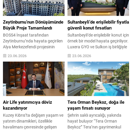
Latince’de “ada” anlamına gelen
sahibinin katılımıyla tamamlandı.
pulo kelimesinden alıyor ve
İstanbul’un merkezi ve nitelikli
tasarımın odağına yerleştirilen
yaşam akslarından Validebağ’da
Çelebi Adası’na zarif bir
yer alan Murat Sitesi’nin kentsel
Zeytinburnu’nun Dönüşümünde
Sultanbeyli’de erişilebilir fiyatla
gönderme yapıyor. Bölgedeki
dönüşüm sürecinde önemli bir
Büyük Proje Tamamlandı
güvenli konut fırsatları
yaygın...
aşama tamamlandı....
BOSS4 İnşaat tarafından
Sultanbeyli’de erişilebilir konut için
Zeytinburnu’nda hayata geçirilen
örnek bir model hayata geçiriliyor.
Alya Merkezefendi projesinin
Luxera GYO ve Sulkon iş birliğiyle
Anahtar Teslim Töreni,
inşa edilen Sulkent projesinde ilk
23.06.2026
23.06.2026
Zeytinburnu Kaymakamı Dr.
80 daire, kura yöntemiyle
Adem Uslu, Zeytinburnu Belediye
sahiplerini bulacak. Piyasa
Başkanı Ömer Arısoy ve BOSS4
koşullarının altında belirlenen ve 6
İnşaat Yönetim Kurulu Başkanı
milyon 299 bin TL’den başlayan
Abdülkadir Akkuş’un katılımıyla
fiyatlarla satışa sunulan daireler
gerçekleştirildi. Toplam 28 bin
için yüzde 30 peşinat ve 30 ay
metrekarelik alanda geliştirilen
vade farksız...
Alya Merkezefendi; 9 blok, 467
Air Life yatırımcıya döviz
Tera Orman Beykoz, doğa ile
konut ve 15 ticari üniteden
kazandırıyor
yaşam fırsatı sunuyor
oluşuyor. Proje...
Kuzey Kıbrıs’ta değişen yaşam ve
Şehrin saklı ayrıcalığı, yakında
yatırım dinamikleri, özellikle
hayat buluyor “Tera Orman
havalimanı çevresinde gelişen
Beykoz” Tera’nın gayrimenkul