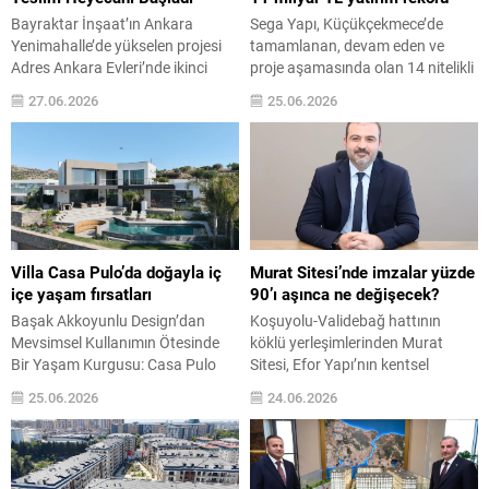
Bayraktar İnşaat’ın Ankara
Sega Yapı, Küçükçekmece’de
Yenimahalle’de yükselen projesi
tamamlanan, devam eden ve
Adres Ankara Evleri’nde ikinci
proje aşamasında olan 14 nitelikli
etap teslimleri başlıyor. Üç etap
projeyle ilçenin çehresini yeniliyor.
27.06.2026
25.06.2026
halinde geliştirilen projede, ilk
10 yıldır faaliyet gösterdiği
etapta yaşam sürerken üçüncü
sektörde mevcut proje ve
etapta inşaat çalışmaları başladı.
hedeflerini düzenlediği basın
Toplam 164 bin metrekarelik
toplantısıyla tanıtan şirket,
alanda 3000’den fazla konutun
yatırım değeri hızla artan
yanı sıra ticaret, eğitim, kreşler,
Küçükçekmece’de ulaşım
ibadet ve sosyal yaşam alanları
ağlarının kalbinde yer alan Sega
yer alıyor. Proje, peyzaj alanları,...
Metropark, deniz ve göl
Villa Casa Pulo’da doğayla iç
Murat Sitesi’nde imzalar yüzde
manzarasıyla yalı keyfini yaşatan
içe yaşam fırsatları
90’ı aşınca ne değişecek?
Yalı360...
Başak Akkoyunlu Design’dan
Koşuyolu-Validebağ hattının
Mevsimsel Kullanımın Ötesinde
köklü yerleşimlerinden Murat
Bir Yaşam Kurgusu: Casa Pulo
Sitesi, Efor Yapı’nın kentsel
Mimari tasarım, iç mekan tasarımı
dönüşüm vizyonuyla yeniden
25.06.2026
24.06.2026
ve şantiye kontrolünde bütüncül
şekilleniyor. 15-19 Haziran
bir yaklaşım benimseyen BAD-
tarihleri arasında Adile Sultan
Başak Akkoyunlu Design imzasını
Kasrı’nda düzenlenen imza töreni,
taşıyan Casa Pulo, adını
yüzde 90 oranına ulaşan 612 hak