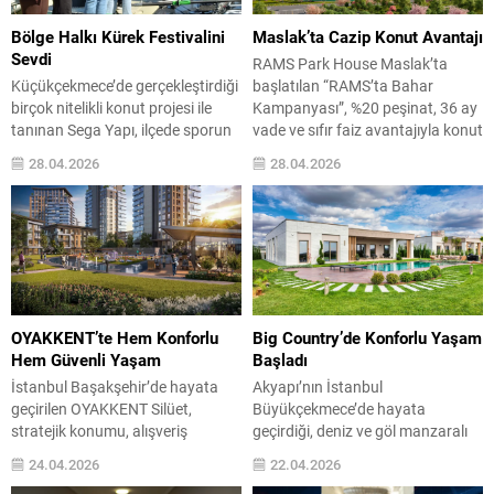
tasarlanan The Pearl, 900 m²
Bademler, doğayla uyumlu
arsa üzerinde, denize yalnızca
yapılaşma, temiz enerji
Bölge Halkı Kürek Festivalini
Maslak’ta Cazip Konut Avantajı
150 metre mesafede
çözümleri...
Sevdi
RAMS Park House Maslak’ta
konumlanıyor....
Küçükçekmece’de gerçekleştirdiği
başlatılan “RAMS’ta Bahar
birçok nitelikli konut projesi ile
Kampanyası”, %20 peşinat, 36 ay
tanınan Sega Yapı, ilçede sporun
vade ve sıfır faiz avantajıyla konut
birleştirici gücü ve şehir yaşamıyla
sahibi olmak isteyenlere cazip
28.04.2026
28.04.2026
doğanın uyumunu öne çıkaran
finansman modeli sunuyor. Güçlü
örnek bir organizasyona imza
lokasyonu ve 1+1’den 4+1’e
attı. Şirket, Küçükçekmece Gölü
uzanan farklı daire seçenekleriyle
Sahil Park Alanı’nda düzenlediği
öne çıkan proje, yatırımcılara “iyi
Kürek Festivali ile amatör ve
ki” dedirten ayrıcalıklı bir fırsat
profesyonel sporculardan ailelere,
vadediyor. RAMS Türkiye, bahar
basın mensuplarından gençlere
dönemine özel...
kadar pek çok farklı kesimin
OYAKKENT’te Hem Konforlu
Big Country’de Konforlu Yaşam
yoğun...
Hem Güvenli Yaşam
Başladı
İstanbul Başakşehir’de hayata
Akyapı’nın İstanbul
geçirilen OYAKKENT Silüet,
Büyükçekmece’de hayata
stratejik konumu, alışveriş
geçirdiği, deniz ve göl manzaralı
merkezleri ve ulaşım
126 bağımsız villadan oluşan Big
24.04.2026
22.04.2026
bağlantılarıyla öne çıkıyor. Proje;
Country projesinde yaşam