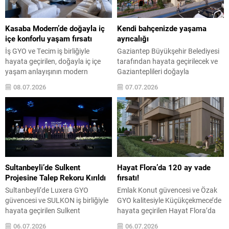
gönderme yapıyor. Bölgedeki
yapıyor. Bölgedeki yaygın tatil
yaygın tatil konutu anlayışından
konutu anlayışından farklı olarak,
ayrışan yapı, yalnızca yaz ayları
yapı yalnızca yaz ayları için
Kasaba Modern’de doğayla iç
Kendi bahçenizde yaşama
için değil, yıl...
değil,...
içe konforlu yaşam fırsatı
ayrıcalığı
İş GYO ve Tecim iş birliğiyle
Gaziantep Büyükşehir Belediyesi
hayata geçirilen, doğayla iç içe
tarafından hayata geçirilecek ve
yaşam anlayışının modern
Gazianteplileri doğayla
mimariyle buluştuğu Kasaba
buluşturacak Gazi Konut
08.07.2026
07.07.2026
Modern projesinde teslimler
Bahçelievler Projesi’nin tanıtımı
başladı. Toplam 165 villadan
yapıldı. Kentin geleceğine değer
oluşan projede, satışa çıkan ilk
katacak, mahalle kültürünü
etaptaki 61 villanın inşası
yaşatacak ve aileleri toprakla
tamamlandı. İş GYO, Tecim iş
buluşturacak proje, Gaziantep
birliğiyle Ömerli’de hayata
Büyükşehir Belediyesi iştiraki Gazi
geçirilen Kasaba Modern’in ilk
Konut tarafından
etabında anahtar teslimlerine
gerçekleştirilecek. Projenin tüm
Sultanbeyli’de Sulkent
Hayat Flora’da 120 ay vade
başladı. 138...
detaylarının paylaşıldığı tanıtım
Projesine Talep Rekoru Kırıldı
fırsatı!
toplantısı, Büyükşehir Belediyesi
Sultanbeyli’de Luxera GYO
Emlak Konut güvencesi ve Özak
Meclis Toplantı Salonu’nda
güvencesi ve SULKON iş birliğiyle
GYO kalitesiyle Küçükçekmece’de
düzenlendi. Gaziantep’in konut...
hayata geçirilen Sulkent
hayata geçirilen Hayat Flora’da
projesinde, 30 katın üzerinde
yeni etap satışa sunuldu.
06.07.2026
06.07.2026