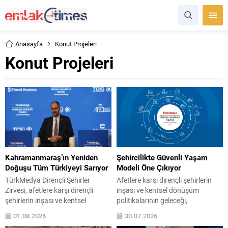
Anasayfa
Konut Projeleri
Konut Projeleri
Kahramanmaraş’ın Yeniden
Şehircilikte Güvenli Yaşam
Doğuşu Tüm Türkiyeyi Sarıyor
Modeli Öne Çıkıyor
TürkMedya Dirençli Şehirler
Afetlere karşı dirençli şehirlerin
Zirvesi, afetlere karşı dirençli
inşası ve kentsel dönüşüm
şehirlerin inşası ve kentsel
politikalarının geleceği,
dönüşüm politikalarının
TürkMedya Dirençli Şehirler
01.08.2026
30.07.2026
geleceğinin ele alındığı bir
Zirvesi’nde ele alınacak. Zirve, 1