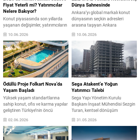
çıkıyor....
proje,...
Fiyat Yeterli mi? Yatırımcılar
Dünya Sahnesinde
Nelere Bakıyor?
Ankara’yı global markalı konut
Konut piyasasında son yıllarda
dünyasının seçkin adresleri
yaşanan değişimler, yatırımcıların
arasına taşıyan Ankara
karar verme süreçlerini de önemli
Residences by ELIE SAAB,
10.06.2026
10.06.2026
ölçüde dönüştürdü. Geçmişte
“Uluslararası Marka Ödülü”ne
birçok kişi için konut satın alırken
layık görüldü. Dünya çapında bir
ilk bakılan kriter fiyat olurken,
yaşam markasını başkentle
günümüzde yatırımın uzun vadeli
buluşturan proje, Ankara’nın
potansiyeli çok daha fazla önem
uluslararası ölçekteki yeni yüzünü
kazanıyor. Özellikle ekonomik
temsil ediyor. Doğan Grup
koşulların, demografik
tarafından hayata geçirilen
hareketliliğin ve şehirleşme
Ankara Residences by ELIE SAAB,
Ödüllü Proje Folkart Nova’da
Sega Atakent’e Yoğun
dinamiklerinin hızla değiştiği bir
Ahid Ankaralılar Derneği
Yaşam Başladı
Yatırımcı Talebi
dönemde, yalnızca satış...
tarafından bu yıl...
Yüksek yaşam standartlarına
Sega Yapı Yönetim Kurulu
sahip konut, ofis ve karma yapılar
Başkanı İnşaat Mühendisi Sezgin
geliştiren Türkiye’nin öncü
Turan, kentsel dönüşüm
gayrimenkul şirketlerinden
çalışmalarının son dönemde
02.06.2026
31.05.2026
Folkart, European Property
büyük hız kazandığını, özellikle
Awards’ta “Avrupa’nın En İyi
İstanbul başta olmak üzere
Yüksek Katlı Konut Projesi”
büyükşehirlerde inşaat ruhsatı