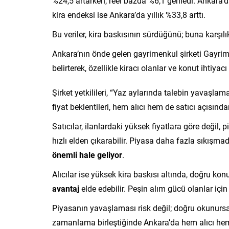
%24,5 artarken, reel bazda %6,1 geriledi. Ankara’da
kira endeksi ise Ankara’da yıllık %33,8 arttı.
Bu veriler, kira baskısının sürdüğünü; buna karşıl
Ankara’nın önde gelen gayrimenkul şirketi Gayrim
belirterek, özellikle kiracı olanlar ve konut ihtiyac
Şirket yetkilileri, “Yaz aylarında talebin yavaşlama
fiyat beklentileri, hem alıcı hem de satıcı açısınd
Satıcılar, ilanlardaki yüksek fiyatlara göre değil
hızlı elden çıkarabilir. Piyasa daha fazla sıkışm
önemli hale geliyor
.
Alıcılar ise yüksek kira baskısı altında, doğru k
avantaj
elde edebilir. Peşin alım gücü olanlar iç
Piyasanın yavaşlaması risk değil; doğru okunurs
zamanlama birleştiğinde Ankara’da hem alıcı hem