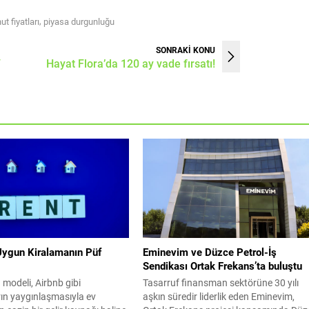
,
ut fiyatları
piyasa durgunluğu
SONRAKİ KONU
v
Hayat Flora’da 120 ay vade fırsatı!
Uygun Kiralamanın Püf
Eminevim ve Düzce Petrol-İş
Sendikası Ortak Frekans’ta buluştu
 modeli, Airbnb gibi
Tasarruf finansman sektörüne 30 yılı
ın yaygınlaşmasıyla ev
aşkın süredir liderlik eden Eminevim,