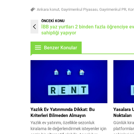
,
,
,
Ankara konut
Gayrimenkul Piyasası
Gayrimenkul PR
Kon
ÖNCEKİ KONU
İBB yaz yurtları 2 binden fazla öğrenciye e
sahipliği yapıyor
Benzer Konular
Yazlık Ev Yatırımında Dikkat: Bu
Yasalara 
Kriterleri Bilmeden Almayın
Noktaları
Yazlık ev yatırımı, özellikle sezonluk
Günlük kira
kiralama ile değerlendirmek isteyenler için
platformlar