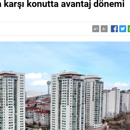
a karşı konutta avantaj dönemi
A
+
A
-