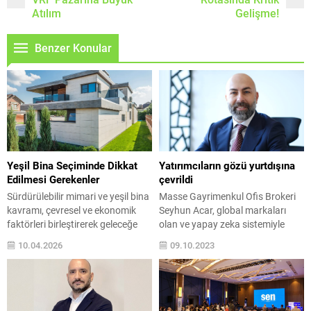
Atılım
Gelişme!
Benzer Konular
Yeşil Bina Seçiminde Dikkat
Yatırımcıların gözü yurtdışına
Edilmesi Gerekenler
çevrildi
Sürdürülebilir mimari ve yeşil bina
Masse Gayrimenkul Ofis Brokeri
kavramı, çevresel ve ekonomik
Seyhun Acar, global markaları
faktörleri birleştirerek geleceğe
olan ve yapay zeka sistemiyle
yönelik yapıların planlanmasını
oluşturdukları acrinvestment.com
10.04.2026
09.10.2023
ifade eder. Yeşil binalar, enerji ve
gayrimenkul platformunun, hem
su kullanımında yüksek verimlilik,
yurt içi, hem de yurt dışında
çevresel etkilerin en aza
yatırım yapmak isteyenlere önemli
indirilmesi, sağlıklı iç mekan
fırsatlar sunduğunu söyledi.
ortamı ve sürdürülebilir malzeme
Küreselleşen dünyada özellikle iş