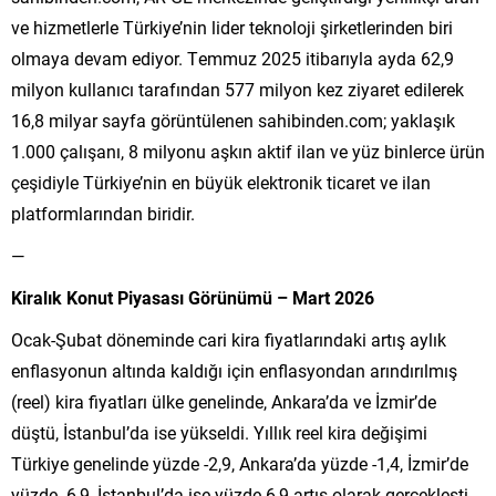
ve hizmetlerle Türkiye’nin lider teknoloji şirketlerinden biri
olmaya devam ediyor. Temmuz 2025 itibarıyla ayda 62,9
milyon kullanıcı tarafından 577 milyon kez ziyaret edilerek
16,8 milyar sayfa görüntülenen sahibinden.com; yaklaşık
1.000 çalışanı, 8 milyonu aşkın aktif ilan ve yüz binlerce ürün
çeşidiyle Türkiye’nin en büyük elektronik ticaret ve ilan
platformlarından biridir.
—
Kiralık Konut Piyasası Görünümü – Mart 2026
Ocak-Şubat döneminde cari kira fiyatlarındaki artış aylık
enflasyonun altında kaldığı için enflasyondan arındırılmış
(reel) kira fiyatları ülke genelinde, Ankara’da ve İzmir’de
düştü, İstanbul’da ise yükseldi. Yıllık reel kira değişimi
Türkiye genelinde yüzde -2,9, Ankara’da yüzde -1,4, İzmir’de
yüzde -6,9, İstanbul’da ise yüzde 6,9 artış olarak gerçekleşti.