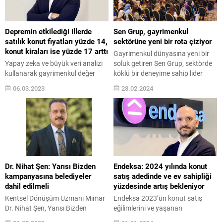
kullanımını önceliklendirir. Böylece
insanlarının yeni yatırımlar için
hem çevreye saygılı hem de
yurtdışına yöneldiğini belirten
işletme maliyetleri daha düşük
Acar, Türkiye’ye göre daha uygun
Depremin etkilediği illerde
Sen Grup, gayrimenkul
yapılar...
maliyetli ve döviz...
satılık konut fiyatları yüzde 14,
sektörüne yeni bir rota çiziyor
konut kiraları ise yüzde 17 arttı
Gayrimenkul dünyasına yeni bir
Yapay zeka ve büyük veri analizi
soluk getiren Sen Grup, sektörde
kullanarak gayrimenkul değer
köklü bir deneyime sahip lider
hesabı yapan Endeksa, deprem
yönetim ekibiyle çağın dijital
06.03.2023
28.02.2024
öncesinde ve sonrasındaki
dönüşümünü ve trendlerini bir
dönemi karşılaştırarak depremin
araya getiriyor. Yakın zamanda
stoka ve konut fiyatlarına etkisini
“Her şey senle güzel” felsefesini
inceledi. Çalışmaya göre,
tanıtan ve web sitesini aktif hale
depremin etkilediği illerde satılık
getiren grup, geleneksel
konut fiyatları ortalama %14,
gayrimenkul anlayışını geride
konut kiraları ise ortalama %17
bırakarak inovatif ve dinamik
artış gösterirken, çevre illerdeki
deneyimleri öne çıkaran...
Dr. Nihat Şen: Yarısı Bizden
Endeksa: 2024 yılında konut
satılık konut fiyatları %7, konut
kampanyasına belediyeler
satış adedinde ve ev sahipliği
kiraları...
dahil edilmeli
yüzdesinde artış bekleniyor
Kentsel Dönüşüm Uzmanı Mimar
Endeksa 2023’ün konut satış
Dr. Nihat Şen, Yarısı Bizden
eğilimlerini ve yaşanan
kampanyası hakkında açıklama
dalgalanmaların nedenlerini