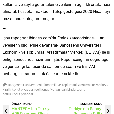
kullanıcı ve sayfa görüntüleme verilerinin ağırlıklı ortalaması
alınarak hesaplanmaktadır. Talep göstergesi 2020 Nisan ayı
baz alınarak oluşturulmuştur.
—
İşbu rapor, sahibinden.com’da Emlak kategorisindeki ilan
verenlerin bilgilerine dayanarak Bahçeşehir Üniversitesi
Ekonomik ve Toplumsal Araştırmalar Merkezi (BETAM) ile iş
birliği sonucunda hazırlanmıştır. Rapor içeriğinin doğruluğu
ve güncelliği konusunda sahibinden.com ve BETAM
herhangi bir sorumluluk üstlenmemektedir.
,
Bahçeşehir Üniversitesi Ekonomik ve Toplumsal Araştırmalar Merkezi
,
,
,
kiralık konut piyasası
reel konut fiyatları
sahibinden.com
satılık konut piyasası
ÖNCEKİ KONU
SONRAKİ KONU
HANTECH’ten Türkiye
Türkiye’nin Sanayi
VRF Pazarına Büyük
Rotasında Kritik