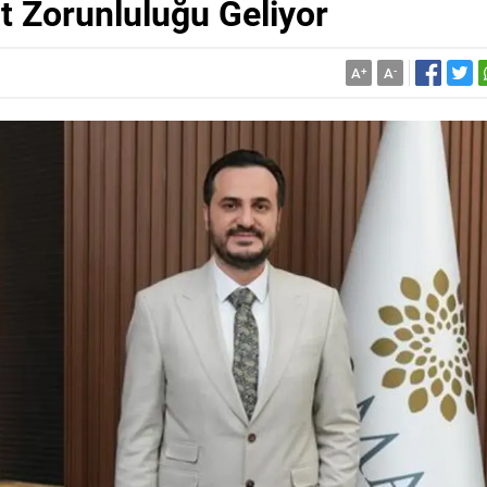
t Zorunluluğu Geliyor
A
+
A
-