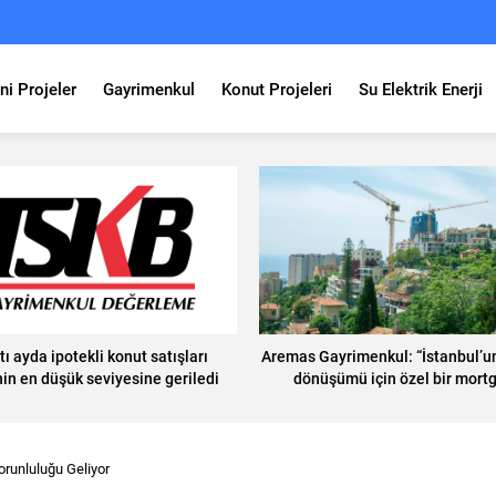
ni Projeler
Gayrimenkul
Konut Projeleri
Su Elektrik Enerji
ltı ayda ipotekli konut satışları
Aremas Gayrimenkul: “İstanbul’u
nin en düşük seviyesine geriledi
dönüşümü için özel bir mort
sistemine ihtiyaç var”
orunluluğu Geliyor