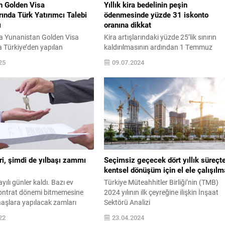
n Golden Visa
Yıllık kira bedelinin peşin
ında Türk Yatırımcı Talebi
ödenmesinde yüzde 31 iskonto
ı
oranına dikkat
da Yunanistan Golden Visa
Kira artışlarındaki yüzde 25’lik sınırın
 Türkiye’den yapılan
kaldırılmasının ardından 1 Temmuz
 %153 artarak rekor seviyeye
itibarıyla yeni döneme geçildi. Kira
25
09.07.2024
upa genelinde yatırım yoluyla
ücretlerine uygulanacak zam oranı
ramlarının daraldığı bir
belirlenirken artık TÜFE on iki aylık
unanistan 2026’ya güçlü
ortalama oranı dikkate alınıyor. Bu
iyor. Avrupa genelinde Golden
durumda yıllık peşin ödeme isteyen mül
mları kısıtlanırken,
sahipleriyle kiracılar arasındaki
2025 yılında özellikle
anlaşmazlıklar da sürüyor. Konuya ilişk
i yatırımcılar açısından dikkat
açıklamalarda bulunan Denge Değerle
rtış yaşadı. Oturum izniyle
Genel Müdür Yardımcısı...
upa...
ri, şimdi de yılbaşı zammı
Seçimsiz geçecek dört yıllık süreçt
kentsel dönüşüm için el ele çalışılm
yılı günler kaldı. Bazı ev
Türkiye Müteahhitler Birliği’nin (TMB)
 kontrat dönemi bitmemesine
2024 yılının ilk çeyreğine ilişkin İnşaat
şlara yapılacak zamları
Sektörü Analizi
tererek yılbaşında da kiralara
Raporu’nda, Cumhurbaşkanı Recep
22
23.04.2024
ye başladı. TÜFE açıklandı
Tayyip Erdoğan’ın 31 Mart 2024 Yerel