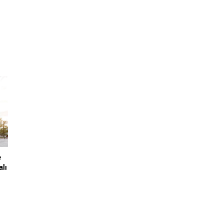
k
in
me
e
alı