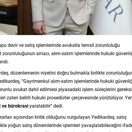
tapu devir ve satış işlemlerinde avukatla temsil zorunluluğu
kat zorunluluğunun amacı, alım-satım işlemlerinde hukuki güvenli
andı.
deş, düzenlemenin niyetini doğru bulmakla birlikte zorunluluğu
edikardeş, “Gayrimenkul alım-satım işlemlerinde hukuki güvenli
orunlu avukat dahil edilmesi piyasadaki işlem süreçlerini gereks
leri zaten belirli hukuki prosedürler çerçevesinde yürütülüyor. Ye
t ve bürokrasi
yaratabilir” dedi.
arları açısından kritik olduğunu vurgulayan Yedikardeş, satış
likle yoğun satış dönemlerinde işlemleri yavaşlatabileceğini ifad