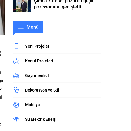
Çimsa küresel pazarda güçlü
pozisyonunu genişletti
Menü
Yeni Projeler
ği
Konut Projeleri
n
Gayrimenkul
ğin
iz
Dekorasyon ve Stil
ni
Mobilya
Su Elektrik Enerji
e