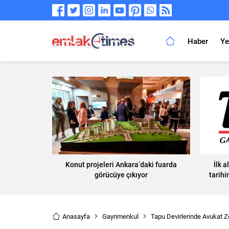
Haber
Ye
Konut projeleri Ankara’daki fuarda
İlk a
görücüye çıkıyor
tarihi
Anasayfa
Gayrimenkul
Tapu Devirlerinde Avukat Z