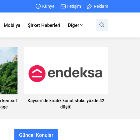
Künye
İletişim
Reklam
Mobilya
Şirket Haberleri
Diğer
n kentsel
Kayseri’de kiralık konut stoku yüzde 42
gage
düştü
Güncel Konular