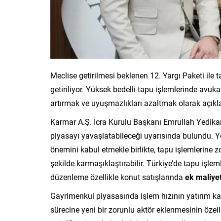
Meclise getirilmesi beklenen 12. Yargı Paketi ile 
getiriliyor. Yüksek bedelli tapu işlemlerinde avu
artırmak ve uyuşmazlıkları azaltmak olarak açıkl
Karmar A.Ş. İcra Kurulu Başkanı Emrullah Yedikar
piyasayı yavaşlatabileceği uyarısında bulundu. Y
önemini kabul etmekle birlikte, tapu işlemlerine z
şekilde karmaşıklaştırabilir. Türkiye’de tapu işlem
düzenleme özellikle konut satışlarında
ek maliye
Gayrimenkul piyasasında işlem hızının yatırım kar
sürecine yeni bir zorunlu aktör eklenmesinin özel