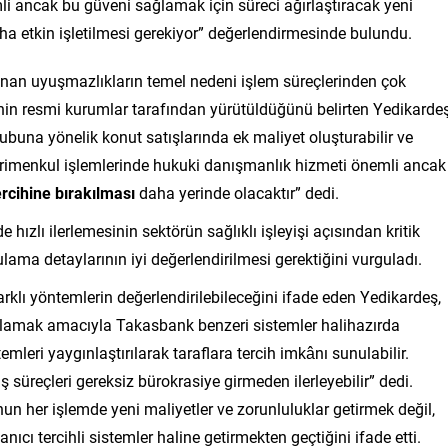
li ancak bu güveni sağlamak için süreci ağırlaştıracak yeni
ha etkin işletilmesi gerekiyor” değerlendirmesinde bulundu.
nan uyuşmazlıkların temel nedeni işlem süreçlerinden çok
nin resmi kurumlar tarafından yürütüldüğünü belirten Yedikardeş
ubuna yönelik konut satışlarında ek maliyet oluşturabilir ve
Gayrimenkul işlemlerinde hukuki danışmanlık hizmeti önemli ancak
ercihine bırakılması
daha yerinde olacaktır” dedi.
ızlı ilerlemesinin sektörün sağlıklı işleyişi açısından kritik
ma detaylarının iyi değerlendirilmesi gerektiğini vurguladı.
farklı yöntemlerin değerlendirilebileceğini ifade eden Yedikardeş,
ğlamak amacıyla Takasbank benzeri sistemler halihazırda
leri yaygınlaştırılarak taraflara tercih imkânı sunulabilir.
süreçleri gereksiz bürokrasiye girmeden ilerleyebilir” dedi.
n her işlemde yeni maliyetler ve zorunluluklar getirmek değil,
ıcı tercihli sistemler haline getirmekten geçtiğini ifade etti.