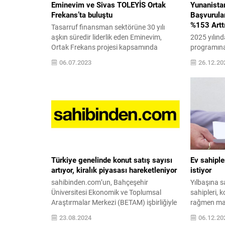
Eminevim ve Sivas TOLEYİS Ortak
Yunanista
Frekans’ta buluştu
Başvurular
%153 Artt
Tasarruf finansman sektörüne 30 yılı
aşkın süredir liderlik eden Eminevim,
2025 yılın
Ortak Frekans projesi kapsamında
programına
Türkiye Otel Lokanta Dinlenme Yerleri
başvurular
06.07.2023
26.12.20
İşçileri Sendikası (TOLEYIS) Sivas Şubesi
ulaştı. Avr
ile iş birliği protokolü imzaladı. Protokol
oturum prog
kapsamında sendika üyeleri Eminevim’in
dönemde, Y
sunduğu tasarruf finansman
taleple gir
hizmetinden indirimli olarak yararlanma
Visa progra
fırsatı bulacak. Eminevim, Ortak
Yunanistan 
Frekans projesi kapsamında Türkiye...
Türkiye’dek
çekici bir a
birlikte Avr
Türkiye genelinde konut satış sayısı
Ev sahiple
artıyor, kiralık piyasası hareketleniyor
istiyor
sahibinden.com’un, Bahçeşehir
Yılbaşına sa
Üniversitesi Ekonomik ve Toplumsal
sahipleri,
Araştırmalar Merkezi (BETAM) işbirliğiyle
rağmen maa
hazırlanan “sahibindex Kiralık ve Satılık
gerekçe gös
23.08.2024
06.12.20
Konut Piyasası Görünümü” raporunda
zam isteme