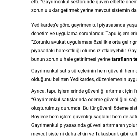
etti. “Gayrimenkul sektöründe güven elbette önem
zorunluluklar getirmek yerine mevcut sistemin da
Yedikardeş’e göre, gayrimenkul piyasasında yaşa
denetim ve uygulama sorunlarıdır. Tapu işlemleri
“Zorunlu avukat uygulaması özellikle orta gelir gr
piyasadaki hareketliliği olumsuz etkileyebilir. 
bunun zorunlu hale getirilmesi yerine
tarafların t
Gayrimenkul satış süreçlerinin hem güvenli hem de h
olduğunu belirten Yedikardeş, düzenlemenin uygula
Ayrıca, tapu işlemlerinde güvenliği artırmak için 
“Gayrimenkul satışlarında ödeme güvenliğini sa
oluşturulmuş durumda. Bu tür güvenli ödeme sistem
Böylece hem işlem güvenliği sağlanır hem de satış 
Gayrimenkul piyasasında güveni artırmanın yolunu
mevcut sistemi daha etkin ve Takasbank gibi kullan