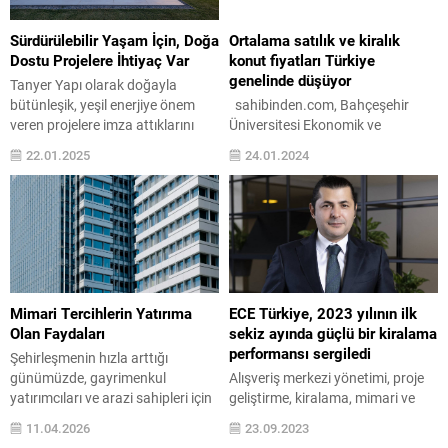
Sürdürülebilir Yaşam İçin, Doğa
Ortalama satılık ve kiralık
Dostu Projelere İhtiyaç Var
konut fiyatları Türkiye
genelinde düşüyor
Tanyer Yapı olarak doğayla
bütünleşik, yeşil enerjiye önem
sahibinden.com, Bahçeşehir
veren projelere imza attıklarını
Üniversitesi Ekonomik ve
belirten Genel Koordinatör Taylan
Toplumsal Araştırmalar Merkezi
22.01.2025
24.01.2024
Tanyer, sürdürülebilir yaşam için
(BETAM) işbirliğiyle hazırlanan
doğa dostu projelerin artması
“sahibindex Kiralık ve Satılık
gerektiğini söyledi. Tanyer, Urla
Konut Piyasası Görünümü” Ocak
Bademler’de yapımı devam eden
raporunda kiralık ve satılık konut
TanUrla’nın mimari özelliklerinin
piyasasındaki değişimler mercek
yanında sürdürülebilir enerjiyi
altına alındı. Rapora göre, reel
kullanan, doğaya ve çevreye
satış fiyatlarındaki düşüşün altı
saygılı olan yaşam şekliyle de öne
aydır devam ettiği gözlemleniyor.
Mimari Tercihlerin Yatırıma
ECE Türkiye, 2023 yılının ilk
çıkacağını dile...
Reel fiyatların düşmesine bağlı
Olan Faydaları
sekiz ayında güçlü bir kiralama
olarak reel fiyatlardaki yıllık...
performansı sergiledi
Şehirleşmenin hızla arttığı
günümüzde, gayrimenkul
Alışveriş merkezi yönetimi, proje
yatırımcıları ve arazi sahipleri için
geliştirme, kiralama, mimari ve
mimari tercihler büyük önem
konsept planlama, bütçeleme ile
11.04.2026
23.09.2023
taşıyor. Yatay mimari ve dikey
finansal ve hukuki hizmetlerin