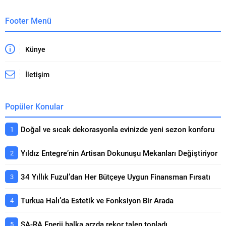
Gayrimenkul Yatırım Fonu
piyasada ani çıkışlar veya...
satışa...
Footer Menü
Künye
İletişim
Popüler Konular
Doğal ve sıcak dekorasyonla evinizde yeni sezon konforu
Yıldız Entegre’nin Artisan Dokunuşu Mekanları Değiştiriyor
34 Yıllık Fuzul’dan Her Bütçeye Uygun Finansman Fırsatı
Turkua Halı’da Estetik ve Fonksiyon Bir Arada
ŞA-RA Enerji halka arzda rekor talep topladı