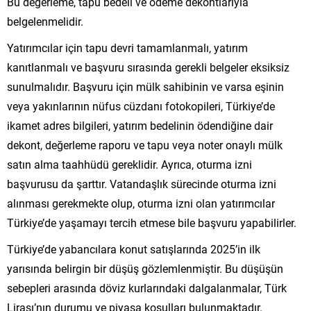
Bu değerleme, tapu bedeli ve ödeme dekontlarıyla
belgelenmelidir.
Yatırımcılar için tapu devri tamamlanmalı, yatırım
kanıtlanmalı ve başvuru sırasında gerekli belgeler eksiksiz
sunulmalıdır. Başvuru için mülk sahibinin ve varsa eşinin
veya yakınlarının nüfus cüzdanı fotokopileri, Türkiye’de
ikamet adres bilgileri, yatırım bedelinin ödendiğine dair
dekont, değerleme raporu ve tapu veya noter onaylı mülk
satın alma taahhüdü gereklidir. Ayrıca, oturma izni
başvurusu da şarttır. Vatandaşlık sürecinde oturma izni
alınması gerekmekte olup, oturma izni olan yatırımcılar
Türkiye’de yaşamayı tercih etmese bile başvuru yapabilirler.
Türkiye’de yabancılara konut satışlarında 2025’in ilk
yarısında belirgin bir düşüş gözlemlenmiştir. Bu düşüşün
sebepleri arasında döviz kurlarındaki dalgalanmalar, Türk
Lirası’nın durumu ve piyasa koşulları bulunmaktadır.