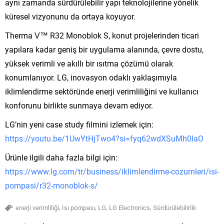
aynı zamanda sürdürülebilir yapı teknolojilerine yönelik
küresel vizyonunu da ortaya koyuyor.
Therma V™ R32 Monoblok S, konut projelerinden ticari
yapılara kadar geniş bir uygulama alanında, çevre dostu,
yüksek verimli ve akıllı bir ısıtma çözümü olarak
konumlanıyor. LG, inovasyon odaklı yaklaşımıyla
iklimlendirme sektöründe enerji verimliliğini ve kullanıcı
konforunu birlikte sunmaya devam ediyor.
LG’nin yeni case study filmini izlemek için:
https://youtu.be/1UwYtHjTwo4?si=fyq62wdXSuMh0laO
Ürünle ilgili daha fazla bilgi için:
https://www.lg.com/tr/business/iklimlendirme-cozumleri/isi-
pompasi/r32-monoblok-s/
,
,
,
,
enerji verimliliği
Isı pompası
LG
LG Electronics
Sürdürülebilirlik