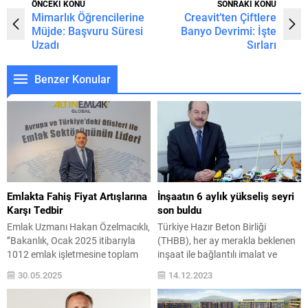
ÖNCEKİ KONU
SONRAKİ KONU
Mimarlık Öğrencilerine
Creavit’ten Çiftlere
Müjde: Başvuru Süresi
Banyo Devrimi: İşte
Uzadı
Sırları
Benzer Konular
Emlakta Fahiş Fiyat Artışlarına
İnşaatın 6 aylık yükseliş seyri
Karşı Tedbir
son buldu
Emlak Uzmanı Hakan Özelmacıklı,
Türkiye Hazır Beton Birliği
’’Bakanlık, Ocak 2025 itibarıyla
(THBB), her ay merakla beklenen
1012 emlak işletmesine toplam
inşaat ile bağlantılı imalat ve
101 milyon TL fahiş fiyat cezası
hizmet sektörlerindeki mevcut
30.05.2025
14.12.2023
kesti. Ancak burada atlanan bir
durum ile beklenen gelişmeleri
nokta vardı. Emlak işletmeleri
gösteren “Hazır Beton Endeksi”