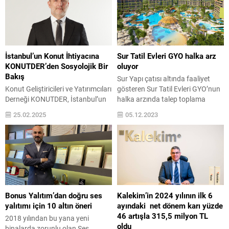
yetkilendirme sözleşmesi
2023 Kasım Ayı Raporu’nu
kapsamında mal sahibi
açıkladı. Faaliyet Endeksi 6 aydır
tarafından verilen fiyat
pozitif tarafta iken kasım ayında
çerçevesinde pazarlama
daralarak negatif tarafa
faaliyetlerini gerçekleştiriyor.
geçmiştir. Hem Beklenti hem de
Dolayısıyla konunun asıl
Güven Endeksi kasım ayında...
İstanbul’un Konut İhtiyacına
Sur Tatil Evleri GYO halka arz
muhatabı mal sahipleriydi. Şimdi
KONUTDER’den Sosyolojik Bir
oluyor
mal sahipleri de idari...
Bakış
Sur Yapı çatısı altında faaliyet
Konut Geliştiricileri ve Yatırımcıları
gösteren Sur Tatil Evleri GYO’nun
Derneği KONUTDER, İstanbul’un
halka arzında talep toplama
konut ihtiyacını bu kez
tarihleri belli oldu. Ziraat Yatırım
25.02.2025
05.12.2023
istatistiklerin ötesine geçerek,
Menkul Değerler A.Ş. liderliğinde
sosyolojik boyutlarıyla ele alan bir
ve İntegral Yatırım Menkul
araştırmayla ortaya koydu.
Değerler A.Ş. eş liderliğinde
“Konut Talebini Belirleyen Mikro
gerçekleştirilecek halka arzda, 7 –
Faktörler – İstanbul Örneği” isimli
8 Aralık tarihlerinde 49,18 TL
araştırma, bugün yapılan basın
sabit fiyatla talep toplanacak. Sur
toplantısı ile kamuoyu ile
Yapı Yönetim Kurulu Başkanı Z....
paylaşıldı. Basın
Bonus Yalıtım’dan doğru ses
Kalekim’in 2024 yılının ilk 6
toplantısına KONUTDER Yönetim
yalıtımı için 10 altın öneri
ayındaki net dönem karı yüzde
Kurulu Başkanı Ramadan
46 artışla 315,5 milyon TL
2018 yılından bu yana yeni
Kumova’nın yanı sıra
oldu
binalarda zorunlu olan Ses