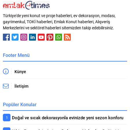
güçlü bir giriş yaptı. Dedeman,
Tekirdağ Kapaklı için imzalar
büyüme stratejisine eklediği yeni
atıldı. Bölgenin konaklama
iş modelleri, geliştirdiği yeni
altyapısına değer katacak bu
Türkiye'de yeni konut ve proje haberleri, ev dekorasyon, modası,
markaları ve konseptleriyle
stratejik yatırımın detayları ve
gayrimenkul, TOKİ haberleri, Emlak Konut haberleri, Alışveriş
dünyada ve Türkiye’de...
yöneticilerin değerlendirmeleri
Merkezlerini ve sektörel haberleri sitemizden takip edebilirsiniz.
paylaşıldı. Rest by Dedeman
Tekirdağ Kapaklı, yeni nesil şehir
oteli konseptiyle Kapaklı’nın
gelişen...
Footer Menü
Künye
İletişim
Popüler Konular
Doğal ve sıcak dekorasyonla evinizde yeni sezon konforu