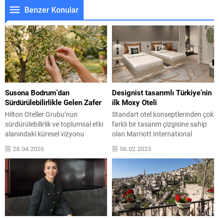
Benzer Konular
Susona Bodrum’dan
Designist tasarımlı Türkiye’nin
Sürdürülebilirlikle Gelen Zafer
ilk Moxy Oteli
Hilton Oteller Grubu’nun
Standart otel konseptlerinden çok
sürdürülebilirlik ve toplumsal etki
farklı bir tasarım çizgisine sahip
alanındaki küresel vizyonu
olan Marriott International
doğrultusunda tüm dünyadaki
bünyesindeki Moxy Hotels
28.04.2026
06.02.2023
otelleri arasında hayata geçirdiği
zincirinin Türkiye’deki ilk
Travel with Purpose Awards
oteli Designist tarafından
Ödülleri’nde Susona Bodrum,
Beyoğlu’ndaki Afrika Han’da
grubun lüks segment otellerinin
tasarlandı. Yeni nesil turistleri
yer aldığı LXR – Global
hedefleyen eğlenceli, dinamik ve
kategorisinin kazananı oldu.
şık bir yaşam tarzı sunacak
Hilton Worldwide tarafından
olan Moxy Afrika Han’ın