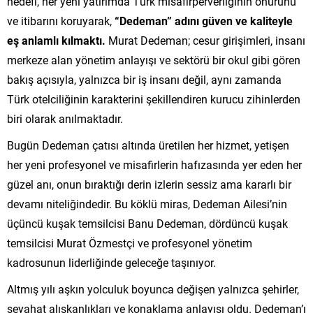
hedefi, her yeni yatırımda Türk misafirperverliğinin onurunu
ve itibarını koruyarak,
“Dedeman” adını güven ve kaliteyle
eş anlamlı kılmaktı.
Murat Dedeman; cesur girişimleri, insanı
merkeze alan yönetim anlayışı ve sektörü bir okul gibi gören
bakış açısıyla, yalnızca bir iş insanı değil, aynı zamanda
Türk otelciliğinin karakterini şekillendiren kurucu zihinlerden
biri olarak anılmaktadır.
Bugün Dedeman çatısı altında üretilen her hizmet, yetişen
her yeni profesyonel ve misafirlerin hafızasında yer eden her
güzel anı, onun bıraktığı derin izlerin sessiz ama kararlı bir
devamı niteliğindedir. Bu köklü miras, Dedeman Ailesi’nin
üçüncü kuşak temsilcisi Banu Dedeman, dördüncü kuşak
temsilcisi Murat Özmestçi ve profesyonel yönetim
kadrosunun liderliğinde geleceğe taşınıyor.
Altmış yılı aşkın yolculuk boyunca değişen yalnızca şehirler,
seyahat alışkanlıkları ve konaklama anlayışı oldu. Dedeman’ı