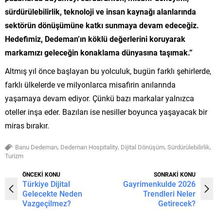
sürdürülebilirlik, teknoloji ve insan kaynağı alanlarında
sektörün dönüşümüne katkı sunmaya devam edeceğiz.
Hedefimiz, Dedeman’ın köklü değerlerini koruyarak
markamızı geleceğin konaklama dünyasına taşımak.”
Altmış yıl önce başlayan bu yolculuk, bugün farklı şehirlerde,
farklı ülkelerde ve milyonlarca misafirin anılarında
yaşamaya devam ediyor. Çünkü bazı markalar yalnızca
oteller inşa eder. Bazıları ise nesiller boyunca yaşayacak bir
miras bırakır.
,
,
,
,
Banu Dedeman
Dedeman Hospitality
Dijital Dönüşüm
Sürdürülebilirlik
Turizm
ÖNCEKİ KONU
SONRAKİ KONU
Türkiye Dijital
Gayrimenkulde 2026
Gelecekte Neden
Trendleri Neler
Vazgeçilmez?
Getirecek?