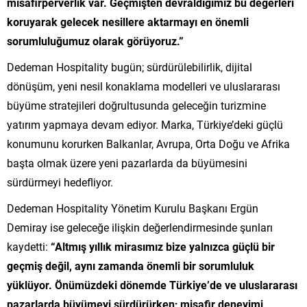
misafirperverlik var. Geçmişten devraldığımız bu değerleri
koruyarak gelecek nesillere aktarmayı en önemli
sorumluluğumuz olarak görüyoruz.”
Dedeman Hospitality bugün; sürdürülebilirlik, dijital
dönüşüm, yeni nesil konaklama modelleri ve uluslararası
büyüme stratejileri doğrultusunda geleceğin turizmine
yatırım yapmaya devam ediyor. Marka, Türkiye’deki güçlü
konumunu korurken Balkanlar, Avrupa, Orta Doğu ve Afrika
başta olmak üzere yeni pazarlarda da büyümesini
sürdürmeyi hedefliyor.
Dedeman Hospitality Yönetim Kurulu Başkanı Ergün
Demiray ise geleceğe ilişkin değerlendirmesinde şunları
kaydetti:
“Altmış yıllık mirasımız bize yalnızca güçlü bir
geçmiş değil, aynı zamanda önemli bir sorumluluk
yüklüyor. Önümüzdeki dönemde Türkiye’de ve uluslararası
pazarlarda büyümeyi sürdürürken; misafir deneyimi,