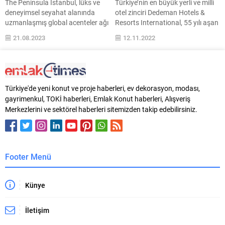
The Peninsula Istanbul, lüks ve
Türkiye’nin en büyük yerli ve milli
deneyimsel seyahat alanında
otel zinciri Dedeman Hotels &
uzmanlaşmış global acenteler ağı
Resorts International, 55 yılı aşan
VIRTUOSO® tarafından 2023
tecrübesi ve yenilenen dinamik
21.08.2023
12.11.2022
yılının “En İyi Yeni Oteli” seçildi. Bu
kadrosuyla 2024 yılına kadar 50
prestijli ödül sadece son iki yılda
otele ulaşma hedefine adım adım
açılmış otellere veriliyor. Lüks ve
yaklaşırken, ülkemizin 81 ilinde
deneyimsel seyahat alanında
Dedeman bayrağını
uzman acentelerden oluşan
dalgalandırma hedefi
Türkiye'de yeni konut ve proje haberleri, ev dekorasyon, modası,
Virtuoso ağı, bu sene 35. kez
doğrultusunda bir ile daha bu
gayrimenkul, TOKİ haberleri, Emlak Konut haberleri, Alışveriş
düzenlenen Virtuoso Seyahat
bayrağı asacak olmanın
Merkezlerini ve sektörel haberleri sitemizden takip edebilirsiniz.
Haftası’nı 17...
mutluluğunu yaşıyor.
Benzersiz...
Footer Menü
Künye
İletişim