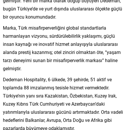
gelmiştir. Yerli bir marka olarak doğup büyüyen Dedeman,
bugün Türkiye’de ve yurt dışında uluslararası ölçekte güçlü
bir oyuncu konumundadır.
Marka, Türk misafirperverliğini global standartlarla
harmanlayan vizyonu, sürdürülebilirlik yaklaşımı, güçlü
insan kaynağı ve inovatif hizmet anlayışıyla uluslararası
alanda prestij kazanmış; otel zinciri olmaktan öte, “yaşam
tarzı deneyimi sunan bir misafirperverlik markası” haline
gelmiştir.
Dedeman Hospitality, 6 ülkede, 39 şehirde, 51 aktif ve
toplamda 88 imzalanmış tesisle hizmet vermektedir.
Türkiye’nin yanı sıra Kazakistan, Özbekistan, Kuzey Irak,
Kuzey Kıbrıs Türk Cumhuriyeti ve Azerbaycan’daki
yatırımlarıyla uluslararası gücünü artırmaktadır. Orta vadeli
hedeflerini Balkanlar, Avrupa, Orta Doğu ve Afrika gibi
pazarlarda büyümeye odaklamıştır.