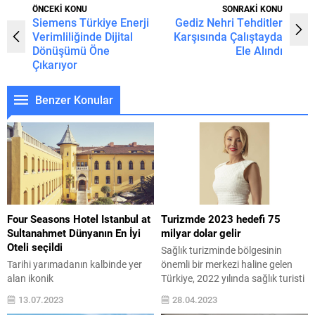
ÖNCEKİ KONU
SONRAKİ KONU
Siemens Türkiye Enerji
Gediz Nehri Tehditler
Verimliliğinde Dijital
Karşısında Çalıştayda
Dönüşümü Öne
Ele Alındı
Çıkarıyor
Benzer Konular
Four Seasons Hotel Istanbul at
Turizmde 2023 hedefi 75
Sultanahmet Dünyanın En İyi
milyar dolar gelir
Oteli seçildi
Sağlık turizminde bölgesinin
Tarihi yarımadanın kalbinde yer
önemli bir merkezi haline gelen
alan ikonik
Türkiye, 2022 yılında sağlık turisti
otel Travel+Leisure dergisinin 2023
sayısında dünyada ilk sırada yer
13.07.2023
28.04.2023
World’s Best
aldı. Bu yıl depremle birlikte bir