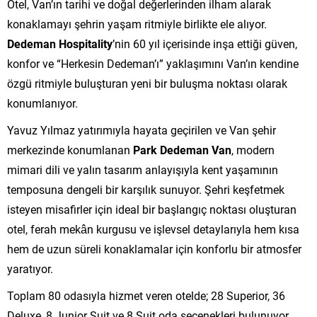
Otel, Van’ın tarihi ve doğal değerlerinden ilham alarak
konaklamayı şehrin yaşam ritmiyle birlikte ele alıyor.
Dedeman Hospitality
’nin 60 yıl içerisinde inşa ettiği güven,
konfor ve “Herkesin Dedeman’ı” yaklaşımını Van’ın kendine
özgü ritmiyle buluşturan yeni bir buluşma noktası olarak
konumlanıyor.
Yavuz Yılmaz yatırımıyla hayata geçirilen ve Van şehir
merkezinde konumlanan
Park Dedeman Van
, modern
mimari dili ve yalın tasarım anlayışıyla kent yaşamının
temposuna dengeli bir karşılık sunuyor. Şehri keşfetmek
isteyen misafirler için ideal bir başlangıç noktası oluşturan
otel, ferah mekân kurgusu ve işlevsel detaylarıyla hem kısa
hem de uzun süreli konaklamalar için konforlu bir atmosfer
yaratıyor.
Toplam 80 odasıyla hizmet veren otelde; 28 Superior, 36
Deluxe, 8 Junior Suit ve 8 Suit oda seçenekleri bulunuyor.