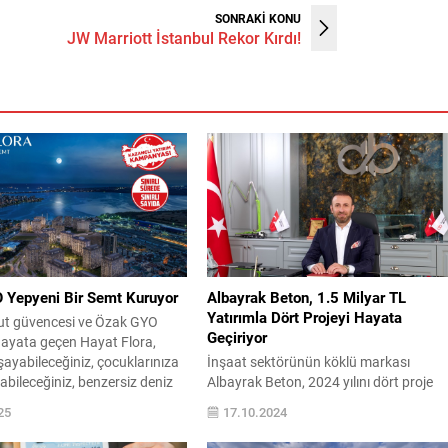
SONRAKİ KONU
JW Marriott İstanbul Rekor Kırdı!
Yepyeni Bir Semt Kuruyor
Albayrak Beton, 1.5 Milyar TL
Yatırımla Dört Projeyi Hayata
t güvencesi ve Özak GYO
Geçiriyor
e hayata geçen Hayat Flora,
ayabileceğiniz, çocuklarınıza
İnşaat sektörünün köklü markası
abileceğiniz, benzersiz deniz
Albayrak Beton, 2024 yılını dört proje
zarasına sahip özel bir yaşam
yatırımıyla kapatıyor. Dört projenin
25
17.10.2024
niş peyzaj alanı, bahçe
çalışmalarını tamamlayarak, peyderpe
e teraslı daireleri, cadde
inşaatlarına start veren Albayrak Beto