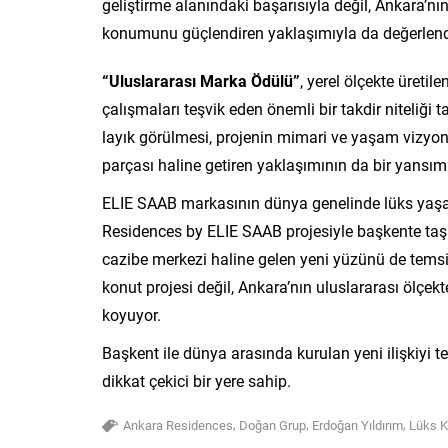
geliştirme alanındaki başarısıyla değil, Ankara’nı
konumunu güçlendiren yaklaşımıyla da değerlendir
“Uluslararası Marka Ödülü”
, yerel ölçekte üreti
çalışmaları teşvik eden önemli bir takdir niteli
layık görülmesi, projenin mimari ve yaşam vizyon
parçası haline getiren yaklaşımının da bir yansım
ELIE SAAB markasının dünya genelinde lüks yaşam
Residences by ELIE SAAB projesiyle başkente taşı
cazibe merkezi haline gelen yeni yüzünü de temsi
konut projesi değil, Ankara’nın uluslararası ölçe
koyuyor.
Başkent ile dünya arasında kurulan yeni ilişkiyi 
dikkat çekici bir yere sahip.
,
,
,
Ankara Residences
Doğan Grup
Erdoğan Yıldırım
Lüks K