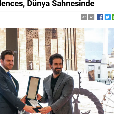
dences, Dünya Sahnesinde
A
+
A
-