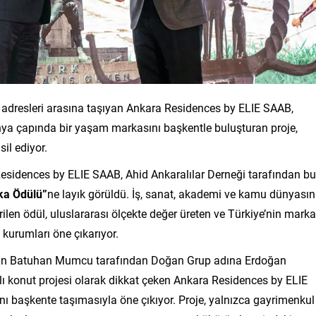
 adresleri arasına taşıyan Ankara Residences by ELIE SAAB,
nya çapında bir yaşam markasını başkentle buluşturan proje,
il ediyor.
esidences by ELIE SAAB, Ahid Ankaralılar Derneği tarafından bu
ka Ödülü”
ne layık görüldü. İş, sanat, akademi ve kamu dünyasın
rilen ödül, uluslararası ölçekte değer üreten ve Türkiye’nin marka
kurumları öne çıkarıyor.
ayın Batuhan Mumcu tarafından Doğan Grup adına Erdoğan
kalı konut projesi olarak dikkat çeken Ankara Residences by ELIE
 başkente taşımasıyla öne çıkıyor. Proje, yalnızca gayrimenkul