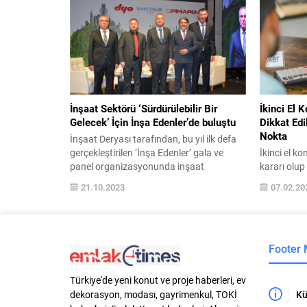
Faiz oranlarının azalması, borçlulara
mağazaları
uzun vadede daha az faiz ödeyerek
yakınlığı, s
finansal yüklerini hafifletme imkânı
yatırım değ
sağlar. Ancak yapılandırma süreci, yasal
sürdürülebil
ve...
İnşaat Sektörü ‘Sürdürülebilir Bir
İkinci El 
Gelecek’ İçin İnşa Edenler’de buluştu
Dikkat Edi
Nokta
İnşaat Deryası tarafından, bu yıl ilk defa
gerçekleştirilen ‘İnşa Edenler’ gala ve
İkinci el ko
panel organizasyonunda inşaat
kararı olu
sektörünün temsilcileri bir araya geldi.
adımların a
21.10.2023
07.02.20
DYO, Pimapen ve Emre Demir İnşaat
sadece evin
sponsorluğunda, Bayraklı Bella Vista
değildir; e
Event’te gerçekleştirilen kokteylle
işlemleri, 
başlayan etkinlikte İzmir’in önde gelen
ihtiyaçları
Footer
müteahhitleri, mimarları, yapı malzemeleri
değerlendir
sektörü temsilcileri, sivil toplum kuruluşu
işlemleri 
yöneticileri ve çok...
detaylara y
Türkiye'de yeni konut ve proje haberleri, ev
Kü
dekorasyon, modası, gayrimenkul, TOKİ