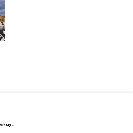
ll
a
ı
r
ve
i
k.
i
Turkua Halı’da Estetik ve Fonksiyon Bir Arada