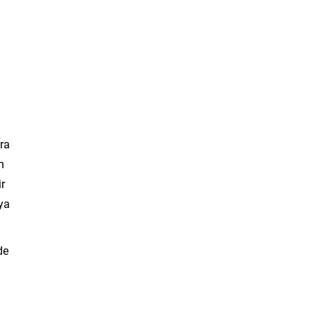
ra
n
r
aya
de