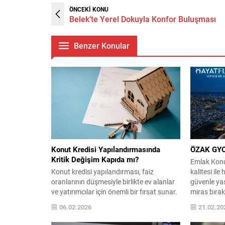
ÖNCEKİ KONU
Belek’te Yerel Dokuyla Konfor Buluşması
Benzer Konular
Konut Kredisi Yapılandırmasında
ÖZAK GYO 
Kritik Değişim Kapıda mı?
Emlak Konu
Konut kredisi yapılandırması, faiz
kalitesi il
oranlarının düşmesiyle birlikte ev alanlar
güvenle yaş
ve yatırımcılar için önemli bir fırsat sunar.
miras bırak
Yapılandırma veya refinansman, mevcut
ve göl man
06.02.2026
21.02.20
kredinin daha düşük faiz oranları ile
sunuyor. Ge
yeniden düzenlenmesi anlamına gelir.
kullanımlı v