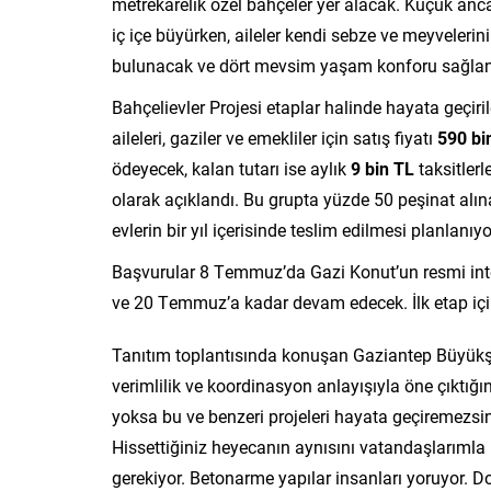
metrekarelik özel bahçeler yer alacak. Küçük anc
iç içe büyürken, aileler kendi sebze ve meyveleri
bulunacak ve dört mevsim yaşam konforu sağla
Bahçelievler Projesi etaplar halinde hayata geçiri
aileleri, gaziler ve emekliler için satış fiyatı
590 bi
ödeyecek, kalan tutarı ise aylık
9 bin TL
taksitlerl
olarak açıklandı. Bu grupta yüzde 50 peşinat alına
evlerin bir yıl içerisinde teslim edilmesi planlanıyo
Başvurular 8 Temmuz’da Gazi Konut’un resmi inte
ve 20 Temmuz’a kadar devam edecek. İlk etap içi
Tanıtım toplantısında konuşan Gaziantep Büyükşe
verimlilik ve koordinasyon anlayışıyla öne çıktığın
yoksa bu ve benzeri projeleri hayata geçiremezsin
Hissettiğiniz heyecanın aynısını vatandaşlarıml
gerekiyor. Betonarme yapılar insanları yoruyor. Do