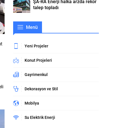
ŞA-RA Enerji halka arzda rekor
talep topladı
Menü
ut
Yeni Projeler
Konut Projeleri
Gayrimenkul
li
Dekorasyon ve Stil
Mobilya
Su Elektrik Enerji