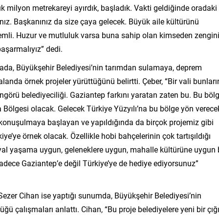
uk milyon metrekareyi ayırdık, başladık. Vakti geldiğinde oradaki
ınız. Başkanınız da size çaya gelecek. Büyük aile kültürünü
mli. Huzur ve mutluluk varsa buna sahip olan kimseden zengin
başarmalıyız” dedi.
mada, Büyükşehir Belediyesi’nin tarımdan sulamaya, deprem
anda örnek projeler yürüttüğünü belirtti. Çeber, “Bir vali bunları
görü belediyeciliği. Gaziantep farkını yaratan zaten bu. Bu böl
 Bölgesi olacak. Gelecek Türkiye Yüzyılı’na bu bölge yön verece
 konuşulmaya başlayan ve yapıldığında da birçok projemiz gibi
ye’ye örnek olacak. Özellikle hobi bahçelerinin çok tartışıldığı
al yaşama uygun, geleneklere uygun, mahalle kültürüne uygun 
i sadece Gaziantep’e değil Türkiye’ye de hediye ediyorsunuz”
Sezer Cihan ise yaptığı sunumda, Büyükşehir Belediyesi’nin
ü çalışmaları anlattı. Cihan, “Bu proje belediyelere yeni bir çığı