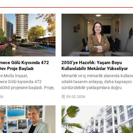
ece Gölü Kıyısında 472
2050’ye Hazırlık: Yaşam Boyu
Dev Proje Başladı
Kullanılabilir Mekânlar Yükseliyor
e Mutlu İnşaat,
Mimarlık ve iç mimarlık alanında kullanı
ce Gölü kıyısında 472
odaklı tasarım anlayışı, daha kapsayıcı
lı360 projesine başladı. Proje,
sürdürülebilir yaklaşımlara doğru
iz manzarasını aynı anda
evriliyor. “Yaşam boyu kullanılabilir
26
09.02.2026
amik cepheleri, yeşil avluları,
mekânlar” kavramı, farklı yaş grupların
ı maksimum düzeyde alan ferah
ve değişen ihtiyaçların aynı mekânda
 geniş balkonlarıyla dikkat
uzun yıllar konforla yaşayabilmesini
odern mimariyi doğanın
amaçlayan yeni bir mimarlık anlayışı
irleştiren Yalı360, Marmaray,
olarak öne çıkıyor. Dünya Sağlık Örgüt
E-5 ve TEM yollarına
verilerine göre, 2050 yılına kadar dünya.