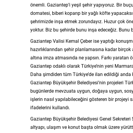
önemli. Gaziantep’i yeşil şehir yapıyoruz. Bir buç
domatesi, biberi koparıp bir yağlı köfte yapacaks
şehrimizde inşa etmek zorundayız. Huzur çok öne
yoktur. Biz bu şehirde bunu inşa edeceğiz. Bunu 
Gaziantep Valisi Kemal Çeber ise yaptığı konuş
hazırlıklarından şehir planlamasına kadar birçok al
altına imza atmasında ne yapsın. Farkı yaratan ön
Gaziantep odaklı olarak Türkiye’nin yeni Marmara
Daha şimdiden tüm Türkiye’de ilan edildiği anda
Gaziantep Büyükşehir Belediyesi’nin projeleri Türki
bugünlerde mevzuata uygun, doğaya uygun, sosy
işlerin nasıl yapılabileceğini gösteren bir projey
ifadelerini kullandı.
Gaziantep Büyükşehir Belediyesi Genel Sekreteri 
altyapı, ulaşım ve konut başta olmak üzere yürüttüğ