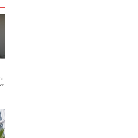
cı
 ve
ın
ü
..