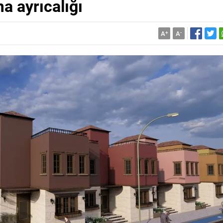
a ayrıcalığı
A
+
A
-