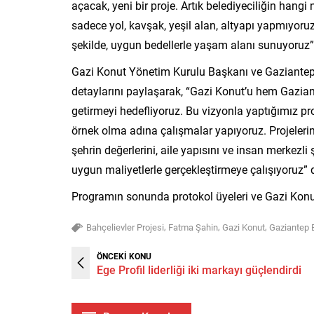
açacak, yeni bir proje. Artık belediyeciliğin hang
sadece yol, kavşak, yeşil alan, altyapı yapmıyoru
şekilde, uygun bedellerle yaşam alanı sunuyoruz”
Gazi Konut Yönetim Kurulu Başkanı ve Gaziantep
detaylarını paylaşarak, “Gazi Konut’u hem Gaziant
getirmeyi hedefliyoruz. Bu vizyonla yaptığımız p
örnek olma adına çalışmalar yapıyoruz. Projelerin
şehrin değerlerini, aile yapısını ve insan merkezl
uygun maliyetlerle gerçekleştirmeye çalışıyoruz” 
Programın sonunda protokol üyeleri ve Gazi Konut y
,
,
,
Bahçelievler Projesi
Fatma Şahin
Gazi Konut
Gaziantep 
ÖNCEKİ KONU
Ege Profil liderliği iki markayı güçlendirdi