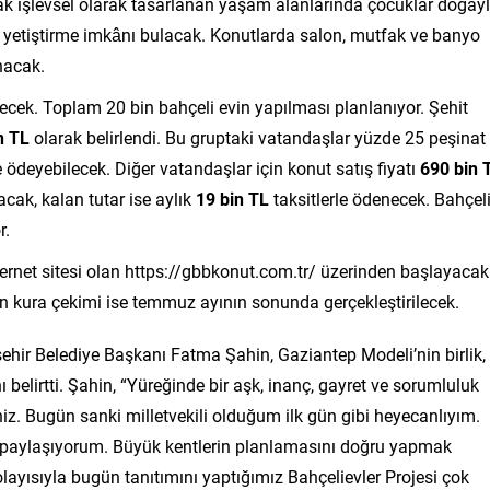
ak işlevsel olarak tasarlanan yaşam alanlarında çocuklar doğay
ni yetiştirme imkânı bulacak. Konutlarda salon, mutfak ve banyo
nacak.
lecek. Toplam 20 bin bahçeli evin yapılması planlanıyor. Şehit
n TL
olarak belirlendi. Bu gruptaki vatandaşlar yüzde 25 peşinat
e ödeyebilecek. Diğer vatandaşlar için konut satış fiyatı
690 bin 
cak, kalan tutar ise aylık
19 bin TL
taksitlerle ödenecek. Bahçel
r.
rnet sitesi olan https://gbbkonut.com.tr/ üzerinden başlayacak
n kura çekimi ise temmuz ayının sonunda gerçekleştirilecek.
hir Belediye Başkanı Fatma Şahin, Gaziantep Modeli’nin birlik,
ı belirtti. Şahin, “Yüreğinde bir aşk, inanç, gayret ve sorumluluk
iz. Bugün sanki milletvekili olduğum ilk gün gibi heyecanlıyım.
a paylaşıyorum. Büyük kentlerin planlamasını doğru yapmak
layısıyla bugün tanıtımını yaptığımız Bahçelievler Projesi çok