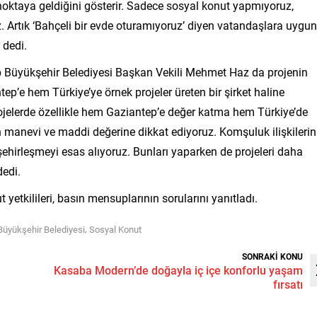
i noktaya geldiğini gösterir. Sadece sosyal konut yapmıyoruz,
z. Artık ‘Bahçeli bir evde oturamıyoruz’ diyen vatandaşlara uygun
 dedi.
 Büyükşehir Belediyesi Başkan Vekili Mehmet Haz da projenin
ep’e hem Türkiye’ye örnek projeler üreten bir şirket haline
rojelerde özellikle hem Gaziantep’e değer katma hem Türkiye’de
 manevi ve maddi değerine dikkat ediyoruz. Komşuluk ilişkilerini
i şehirleşmeyi esas alıyoruz. Bunları yaparken de projeleri daha
dedi.
etkilileri, basın mensuplarının sorularını yanıtladı.
,
Büyükşehir Belediyesi
Sosyal Konut
SONRAKİ KONU
Kasaba Modern’de doğayla iç içe konforlu yaşam
fırsatı