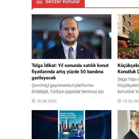
Benzer Konular
Tolga İdikat: Yıl sonunda satılık konut
Küçükçekm
fiyatlarında artış yüzde 50 bandına
Konutluk 
gerileyecek
Sega Yapı v
Çevrimiçi gayrimenkul platformu
Küçükçekme
Emlakjet, Türkiye çapında temmuz ayı
konutluk Ya
verilerini yayınladı. Buna göre temmuz
göl ve den
18.08.2023
13.02.20
ayında Türkiye genelinde hem satılık
sunan panor
fiyatları hem de kiralık fiyatları önceki aya
gün ışığın
göre yüzde 8 artış gösterdi. Emlakjet
daireleri ve
verilerine göre ayrıca satılık konut fiyat
çekiyor. M
değişiminde Konya, kiralıkta ise Bursa
huzuruyla b
Temmuz ayının lideri olurken, en çok
metrobüs, 