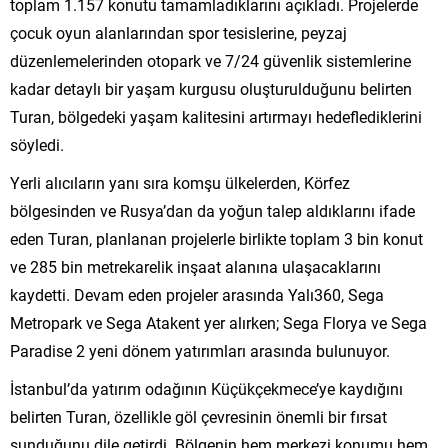
toplam 1.157 konutu tamamladıklarını açıkladı. Projelerde
çocuk oyun alanlarından spor tesislerine, peyzaj
düzenlemelerinden otopark ve 7/24 güvenlik sistemlerine
kadar detaylı bir yaşam kurgusu oluşturulduğunu belirten
Turan, bölgedeki yaşam kalitesini artırmayı hedeflediklerini
söyledi.
Yerli alıcıların yanı sıra komşu ülkelerden, Körfez
bölgesinden ve Rusya’dan da yoğun talep aldıklarını ifade
eden Turan, planlanan projelerle birlikte toplam 3 bin konut
ve 285 bin metrekarelik inşaat alanına ulaşacaklarını
kaydetti. Devam eden projeler arasında Yalı360, Sega
Metropark ve Sega Atakent yer alırken; Sega Florya ve Sega
Paradise 2 yeni dönem yatırımları arasında bulunuyor.
İstanbul’da yatırım odağının Küçükçekmece’ye kaydığını
belirten Turan, özellikle göl çevresinin önemli bir fırsat
sunduğunu dile getirdi. Bölgenin hem merkezi konumu hem