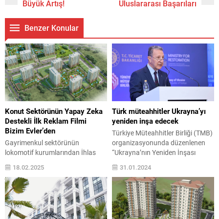
Büyük Artış!
Uluslararası Başarıları
Benzer Konular
Konut Sektörünün Yapay Zeka
Türk müteahhitler Ukrayna’yı
Destekli İlk Reklam Filmi
yeniden inşa edecek
Bizim Evler’den
Türkiye Müteahhitler Birliği (TMB)
Gayrimenkul sektörünün
organizasyonunda düzenlenen
lokomotif kurumlarından İhlas
“Ukrayna’nın Yeniden İnşası
Holding İnşaat Grubu,
Forumu”, Ukrayna Yeniden
18.02.2025
31.01.2024
Ispartakule’deki en yeni projesi
İnşadan Sorumlu Başbakan
Bizim Evler 11’in reklam filmini
Yardımcısı ve Topluluklar, Bölgeler
yapay zeka desteğiyle hazırlattı.
ve Altyapı Geliştirme Bakanı
Konut sektöründe bir ilk olma
Oleksandr Kubrakov, Ulaştırma ve
özelliği taşıyan ve görseller, müzik,
Altyapı Bakanı Abdulkadir