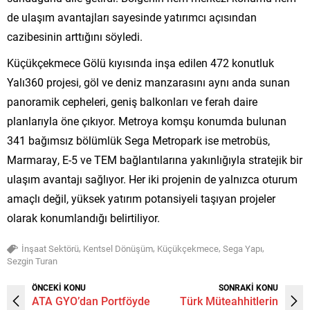
de ulaşım avantajları sayesinde yatırımcı açısından
cazibesinin arttığını söyledi.
Küçükçekmece Gölü kıyısında inşa edilen 472 konutluk
Yalı360 projesi, göl ve deniz manzarasını aynı anda sunan
panoramik cepheleri, geniş balkonları ve ferah daire
planlarıyla öne çıkıyor. Metroya komşu konumda bulunan
341 bağımsız bölümlük Sega Metropark ise metrobüs,
Marmaray, E-5 ve TEM bağlantılarına yakınlığıyla stratejik bir
ulaşım avantajı sağlıyor. Her iki projenin de yalnızca oturum
amaçlı değil, yüksek yatırım potansiyeli taşıyan projeler
olarak konumlandığı belirtiliyor.
,
,
,
,
İnşaat Sektörü
Kentsel Dönüşüm
Küçükçekmece
Sega Yapı
Sezgin Turan
ÖNCEKİ KONU
SONRAKİ KONU
ATA GYO’dan Portföyde
Türk Müteahhitlerin