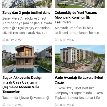
metinlere kadar her aşamada
Uraloğlu ve Ticaret Bakanı Prof.
yapay zeka kullanılan reklam
Dr. Ömer Bolat’ın katılımı ile
filminin altında, yarım asra yakın
İstanbul’da gerçekleştirildi. İki
Zeray’dan 2 proje teslimi daha
Çekmeköy’de Yeni Yaşam:
tecrübesi ve yenilikçi vizyonuyla
ülke temsilcileri tarafından
Moonpark Koru’nun İlk
Zeray Meva Anadolu ve Effect
Fikirevim Reklam...
yapılan konuşmaların ardından...
Teslimleri
Kartepe’de yaşam başladı Hayata
geçirdiği birçok projeyle adından
Albayrak Beton’un, ilk blok
söz ettiren, son olarak Haziran
teslimleri tamamlanan ‘hemen
ayında Kırsal Sapanca villa
teslim hemen tapu’ projesi
07.12.2022
05.03.2026
projesinin teslimini gerçekleştiren
Moonpark Koru’da yaşam
Zeray, şimdide 2021 yılında
başladı. Farklı parsellerdeki 15
temellerini attığı Meva Anadolu ve
gecekondunun dönüştürülmesiyle
Effect Kartepe projelerinin
oluşan projede satışlar devam
teslimlerine başladı. 10 blok
ediyor. Projenin tamamı yıl
toplam 750 daireden oluşan
sonunda teslim edilecek ve peşin
benzersiz bir yaşam projesi...
alım yapmak isteyenlere yüzde 10
indirim fırsatı sunuluyor. İnşaat
Başak Akkoyunlu Design
Vade Avantajı ile Luxera Evleri
sektörünün köklü markası
İmzalı Casa Uva İzmir
Cazip
Albayrak Beton’un Çekmeköy’de
Çeşme’de Modern Villa
Luxera GYO, “Dört Dörtlük”
hayata geçirdiği...
Tasarımları
kampanyası kapsamında Luxera
Tasarımda işlevselliği ve estetiği
Topkapı, Luxera Nevbahar Life,
ön planda tutan Başak Akkoyunlu
Luxera Nevbahar Suites ve
13.01.2026
30.03.2026