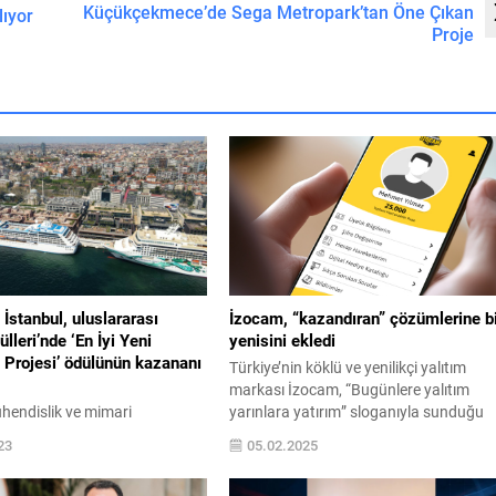
Küçükçekmece’de Sega Metropark’tan Öne Çıkan
lıyor
Proje
 İstanbul, uluslararası
İzocam, “kazandıran” çözümlerine b
leri’nde ‘En İyi Yeni
yenisini ekledi
 Projesi’ ödülünün kazananı
Türkiye’nin köklü ve yenilikçi yalıtım
markası İzocam, “Bugünlere yalıtım
hendislik ve mimari
yarınlara yatırım” sloganıyla sunduğu
yla İstanbul’un tarihi limanını
“kazandıran” yalıtım ürünleri ile yaz-kış
23
05.02.2025
e zengin bir gastronomi, kültür
enerji sarfiyatından tasarruf sağlarken,
ışveriş mahallesine
doğanın korunmasına da destek oluyor