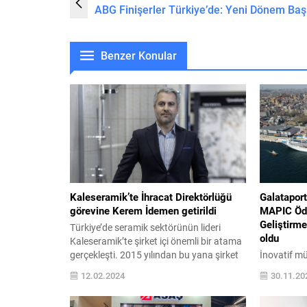
ABG Finişerler Türkiye’de: Yeni Dönem Baş
Benzer Konular
Kaleseramik’te İhracat Direktörlüğü
Galataport
görevine Kerem İdemen getirildi
MAPIC Ödül
Geliştirme
Türkiye’de seramik sektörünün lideri
oldu
Kaleseramik’te şirket içi önemli bir atama
gerçekleşti. 2015 yılından bu yana şirket
İnovatif mü
bünyesinde İhracat Müdürü olarak
çalışmaları
12.02.2024
30.11.20
çalışan seramik sektörünün deneyimli
hareketli v
ismi Kerem İdemen, Kaleseramik İhracat
sanat ve al