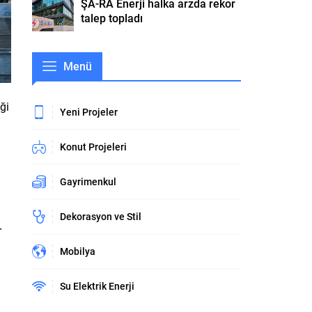
ŞA-RA Enerji halka arzda rekor
talep topladı
Menü
ği
Yeni Projeler
Konut Projeleri
Gayrimenkul
Dekorasyon ve Stil
r
Mobilya
Su Elektrik Enerji