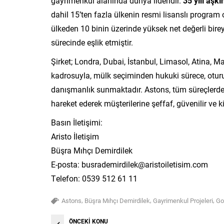
gayrimenkul alanında dünya lideridir.
35 yılı aşk
dahil 15’ten fazla ülkenin resmi lisanslı program
ülkeden 10 binin üzerinde yüksek net değerli bire
sürecinde eşlik etmiştir.
Şirket; Londra, Dubai, İstanbul, Limasol, Atina, Ma
kadrosuyla, mülk seçiminden hukuki sürece, otu
danışmanlık sunmaktadır. Astons, tüm süreçlerde 
hareket ederek müşterilerine şeffaf, güvenilir ve 
Basın İletişimi:
Aristo İletişim
Büşra Mıhçı Demirdilek
E-posta:
busrademirdilek@aristoiletisim.com
Telefon: 0539 512 61 11
,
,
,
Astons
Büşra Mıhçı Demirdilek
Gayrimenkul Projeleri
Go
ÖNCEKİ KONU