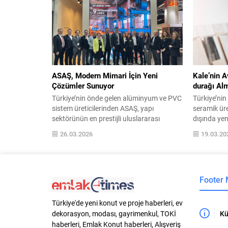
Direktörlüğü görevine getirildi. 56 milyon
dönüştüren
metrekare üretim kapasitesiyle Türkiye’de
dünyada pe
1’inci, Avrupa’nın 5’inci, dünyanın da
bir araya g
18’inci seramik kaplama malzemesi
Ödülleri’nde
üreticisi konumunda olan...
(Best New 
layık gör
İstanbul, b
ASAŞ, Modern Mimari İçin Yeni
Kale’nin A
Çözümler Sunuyor
durağı Al
Türkiye’nin önde gelen alüminyum ve PVC
Türkiye’nin 
sistem üreticilerinden ASAŞ, yapı
seramik üre
sektörünün en prestijli uluslararası
dışında yeni
buluşmalarından biri olan Fensterbau
büyümesini
26.03.2026
19.03.20
Frontale 2026’da ziyaretçileriyle
dünyanın d
buluşmaya devam ediyor. 24–27 Mart
kaplama mal
2026 tarihleri arasında Almanya’nın
yıla yatırı
Nürnberg kentinde düzenlenen fuarda
Almanya’nın
Footer
ASAŞ, Hol 7 / Stand 546 numaralı
törenle hi
standında ziyaretçilerini ağırlıyor.
distribütö
Pencere, kapı ve cephe sistemleri
Çanakkale 
Türkiye'de yeni konut ve proje haberleri, ev
alanında...
markalı...
Kü
dekorasyon, modası, gayrimenkul, TOKİ
haberleri, Emlak Konut haberleri, Alışveriş