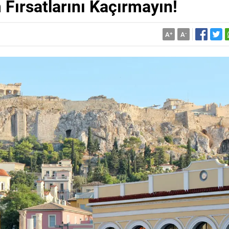
 Fırsatlarını Kaçırmayın!
A
+
A
-