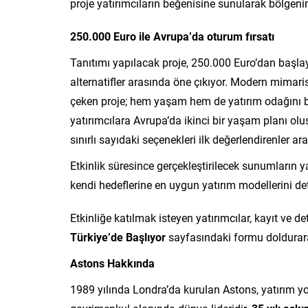
proje yatırımcıların beğenisine sunularak bölgeni
250.000 Euro ile Avrupa’da oturum fırsatı
Tanıtımı yapılacak proje, 250.000 Euro’dan başla
alternatifler arasında öne çıkıyor. Modern mimaris
çeken proje; hem yaşam hem de yatırım odağını b
yatırımcılara Avrupa’da ikinci bir yaşam planı olu
sınırlı sayıdaki seçenekleri ilk değerlendirenler a
Etkinlik süresince gerçekleştirilecek sunumların y
kendi hedeflerine en uygun yatırım modellerini det
Etkinliğe katılmak isteyen yatırımcılar, kayıt ve de
Türkiye’de Başlıyor
sayfasındaki formu doldurara
Astons Hakkında
1989 yılında Londra’da kurulan Astons, yatırım yo