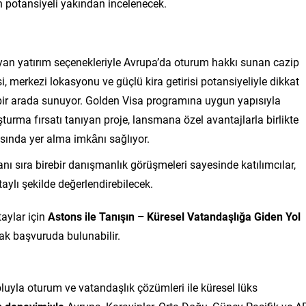
n potansiyeli yakından incelenecek.
yan yatırım seçenekleriyle Avrupa’da oturum hakkı sunan cazip
i, merkezi lokasyonu ve güçlü kira getirisi potansiyeliyle dikkat
ir arada sunuyor. Golden Visa programına uygun yapısıyla
şturma fırsatı tanıyan proje, lansmana özel avantajlarla birlikte
rasında yer alma imkânı sağlıyor.
anı sıra birebir danışmanlık görüşmeleri sayesinde katılımcılar,
aylı şekilde değerlendirebilecek.
taylar için
Astons ile Tanışın – Küresel Vatandaşlığa Giden Yol
k başvuruda bulunabilir.
luyla oturum ve vatandaşlık çözümleri ile küresel lüks