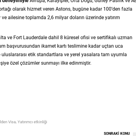
ın deneyimiyle
Avrupa, Karayipler, Orta Doğu, Güney Pasifik ve 
 ortağı olarak hizmet veren Astons, bugüne kadar 100’den fazla
y ve ailesine toplamda 2,6 milyar doların üzerinde yatırım
lta ve Fort Lauderdale dahil 8 küresel ofisi ve sertifikalı uzman
rum başvurusundan ikamet kartı teslimine kadar uçtan uca
uluslararası etik standartlara ve yerel yasalara tam uyumla
kişiye özel çözümler sunmayı ilke edinmiştir.
,
lden Visa
Yatırımcı etkinliği
SONRAKİ KONU