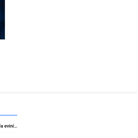
ine
tış
n
Doğal ve sıcak dekorasyonla evinizde yeni sezon konforu