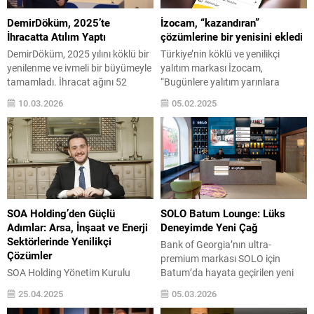
DemirDöküm, 2025’te
İzocam, “kazandıran”
İhracatta Atılım Yaptı
çözümlerine bir yenisini ekledi
DemirDöküm, 2025 yılını köklü bir
Türkiye’nin köklü ve yenilikçi
yenilenme ve ivmeli bir büyümeyle
yalıtım markası İzocam,
tamamladı. İhracat ağını 52
“Bugünlere yalıtım yarınlara
ülkeye genişleten şirket, yurt dışı
yatırım” sloganıyla sunduğu
10.03.2026
05.02.2025
pazarlardaki gelirlerini yüzde 7
“kazandıran” yalıtım ürünleri ile
artırdı. CEO Alper Avdel,
yaz-kış enerji sarfiyatından
“Yenilenen kurumsal kimliğimiz,
tasarruf sağlarken, doğanın
genişleyen ürün gamımız ve
korunmasına da destek oluyor.
küresel ölçekte elde ettiğimiz
Müşteri deneyimini sektördeki
başarılarımızı ısı pompası ile
standartların ötesine taşıyan
devam ettirmeyi hedefliyoruz”
çözümlerine bir yenisini daha
dedi. Isıtma, su ısıtma ve...
ekleyen öncü firma, satış
SOA Holding’den Güçlü
SOLO Batum Lounge: Lüks
noktaları ve ustalar için
Adımlar: Arsa, İnşaat ve Enerji
Deneyimde Yeni Çağ
“Kazandıran İzocam”
Sektörlerinde Yenilikçi
Bank of Georgia’nın ultra-
uygulamasını devreye aldı....
Çözümler
premium markası SOLO için
SOA Holding Yönetim Kurulu
Batum’da hayata geçirilen yeni
Başkanı Yalçın Artukoğlu,
lounge konsepti, Avrupa’nın önde
25.04.2025
05.03.2026
holdingin arsa, inşaat ve enerji
gelen tasarım ofisi DINN! ile