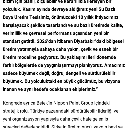
bizim için planlı, ölçülebilir ve kararlılıkla ilerleyen bir
yolculuk. Kasım ayında devreye aldığımız yeni Su Bazlı
Boya Üretim Tesisimiz, önümüzdeki 10 yıllık ihtiyacımızı
karşılayacak şekilde tasarlandı ve su bazlı üretimde kalite,
verimlilik ve çevresel performans açısından yeni bir
standart getirdi. 2026’dan itibaren Diyarbakır’daki bölgesel
üretim yatırımıyla sahaya daha yakın, çevik ve esnek bir
üretim modeline geçiyoruz. Bu yaklaşımı ileri dönemde
farklı bölgelerde de yaygınlaştırmayı planlıyoruz. Amacımız
sadece büyümek değil; doğru, dengeli ve sürdürülebilir
büyümek. Bu yolculuktaki en büyük gücümüz, bu vizyona
inanan ve aynı hedefe odaklanan ekiplerimiz.”
Kongrede ayrıca Betek’in Nippon Paint Group içindeki
stratejik rolü, Türkiye pazarındaki sürdürülebilir liderliği ve
yeni organizasyon yapısıyla daha çevik hale gelen iş
süreçleri değerlendirildi. Şirketin üretim gücü, yaygın bayi ve