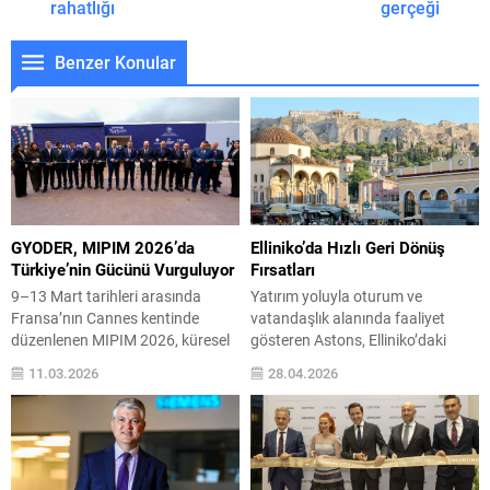
rahatlığı
gerçeği
Benzer Konular
GYODER, MIPIM 2026’da
Elliniko’da Hızlı Geri Dönüş
Türkiye’nin Gücünü Vurguluyor
Fırsatları
9–13 Mart tarihleri arasında
Yatırım yoluyla oturum ve
Fransa’nın Cannes kentinde
vatandaşlık alanında faaliyet
düzenlenen MIPIM 2026, küresel
gösteren Astons, Elliniko’daki
gayrimenkul sektörünü şehirlerin
yüksek potansiyelli projeleri ve
11.03.2026
28.04.2026
dönüşümü, teknoloji ve
teslime hazır gayrimenkul
sürdürülebilir kent modelleri
yatırımlarını İzmir ve İstanbul’da
odağında bir araya getirdi.
yatırımcılarla buluşturacak.
Türkiye gayrimenkul sektörünün
Astons, Türkiye’deki yatırımcıları
çatı kuruluşu GYODER, fuarda
uluslararası gayrimenkul