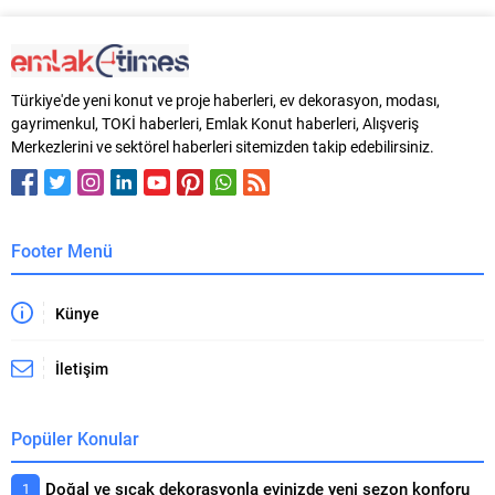
devam ediyor. Sürdürülebilir ve
Yeni Dinamikler: “Çimentonun
daha uzun ömürlü yapı
Geleceği ve Tavsiyeler” başlıklı
malzemelerine dönüştürdüğü
oturumun ardından bir sonuç
ürünlerini yeni isimleri ve torba
bildirisi yayımlandı. Bildiride yeni
Türkiye'de yeni konut ve proje haberleri, ev dekorasyon, modası,
tasarımları ile müşterilerine
dinamikler yaratan,
gayrimenkul, TOKİ haberleri, Emlak Konut haberleri, Alışveriş
tanıtan Çimsa, yeni ürün portföyü
sürdürülebilirlik uygulamaların,
Merkezlerini ve sektörel haberleri sitemizden takip edebilirsiniz.
ile dikkat çekiyor. Sabancı
ekonomik ve siyasi gelişmelerin
Holding iştiraki Çimsa, çimento
doğru okunarak hükümet
ürün gamını çevre dostu ürünler
politikalarına yansıtılması
ile...
konusunda görüş birliği sağlandı.
Antalya’da düzenlenen 16....
Footer Menü
Künye
İletişim
Popüler Konular
Doğal ve sıcak dekorasyonla evinizde yeni sezon konforu