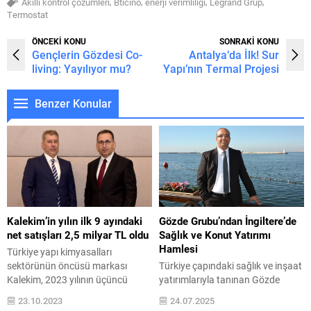
,
,
,
,
Akıllı kontrol çözümleri
Bticino
enerji verimliliği
Legrand Grup
Termostat
ÖNCEKİ KONU
SONRAKİ KONU
Gençlerin Gözdesi Co-
Antalya’da İlk! Sur
living: Yayılıyor mu?
Yapı’nın Termal Projesi
Benzer Konular
Kalekim’in yılın ilk 9 ayındaki
Gözde Grubu’ndan İngiltere’de
net satışları 2,5 milyar TL oldu
Sağlık ve Konut Yatırımı
Hamlesi
Türkiye yapı kimyasalları
sektörünün öncüsü markası
Türkiye çapındaki sağlık ve inşaat
Kalekim, 2023 yılının üçüncü
yatırımlarıyla tanınan Gözde
çeyreğine ilişkin finansal
Grubu, İngiltere’de sağlık turizmi
23.10.2023
24.07.2025
sonuçlarını açıkladı. İlk iki
alanında başlattığı yatırım