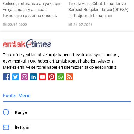
Geleceği referans alan yaklaşımı
Tiryaki Agro, Cibuti Limanlar ve
değerini...
kollarında küresel çapta...
ve çalışmalarıyla inşaat
Serbest Bölgeler İdaresi (DPFZA)
teknolojileri pazarına öncülük
ile Tadjourah Limanı’nın
eden Hilti, 2022 yılında ileri
geliştirilmesine yönelik mutabakat
22.12.2022
24.07.2026
teknoloji birçok ürününü piyasaya
anlaşması imzaladı. Afrika
sunarak inşaat sahalarında dijital
Boynuzu’nun stratejik lojistik
dönüşümü hızlandırdı. Hilti
merkezlerinden biri olan limana
Türkiye ise globalden aldığı
yönelik proje, Etiyopya başta
rüzgarla inşaat sektöründe
olmak üzere bölge pazarlarına
Türkiye'de yeni konut ve proje haberleri, ev dekorasyon, modası,
yaşanan dalgalanmalara rağmen
erişimi güçlendirmeyi hedeflerken,
gayrimenkul, TOKİ haberleri, Emlak Konut haberleri, Alışveriş
reelde çift haneli büyümeye
Tiryaki Agro’nun Doğu Afrika’daki
Merkezlerini ve sektörel haberleri sitemizden takip edebilirsiniz.
ulaşarak uzun zamandır elinde
uzun vadeli büyüme stratejisinin
tuttuğu mühendislik ürün
de önemli bir adımını oluşturuyor.
gruplarındaki pazar liderliğini...
60...
Footer Menü
Künye
İletişim