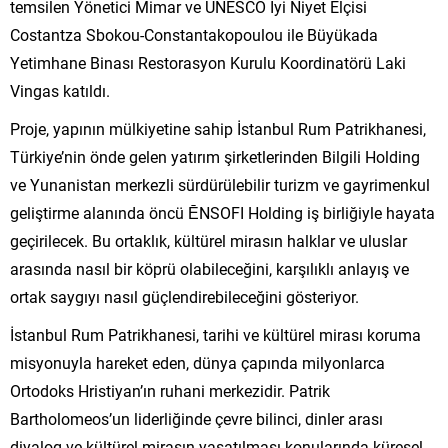
temsilen Yönetici Mimar ve UNESCO İyi Niyet Elçisi
Costantza Sbokou-Constantakopoulou ile Büyükada
Yetimhane Binası Restorasyon Kurulu Koordinatörü Laki
Vingas katıldı.
Proje, yapının mülkiyetine sahip İstanbul Rum Patrikhanesi,
Türkiye’nin önde gelen yatırım şirketlerinden Bilgili Holding
ve Yunanistan merkezli sürdürülebilir turizm ve gayrimenkul
geliştirme alanında öncü ĒNSOFI Holding iş birliğiyle hayata
geçirilecek. Bu ortaklık, kültürel mirasın halklar ve uluslar
arasında nasıl bir köprü olabileceğini, karşılıklı anlayış ve
ortak saygıyı nasıl güçlendirebileceğini gösteriyor.
İstanbul Rum Patrikhanesi, tarihi ve kültürel mirası koruma
misyonuyla hareket eden, dünya çapında milyonlarca
Ortodoks Hristiyan’ın ruhani merkezidir. Patrik
Bartholomeos’un liderliğinde çevre bilinci, dinler arası
diyalog ve kültürel mirasın yaşatılması konularında küresel