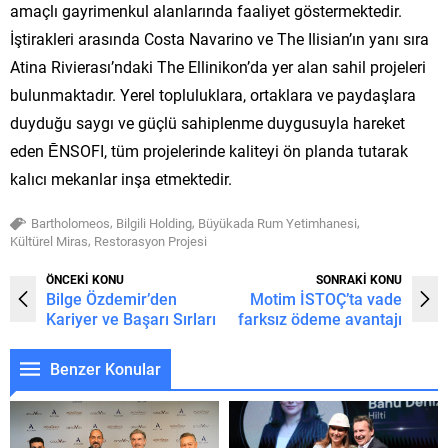
amaçlı gayrimenkul alanlarında faaliyet göstermektedir.
İştirakleri arasında Costa Navarino ve The Ilisian’ın yanı sıra
Atina Rivierası’ndaki The Ellinikon’da yer alan sahil projeleri
bulunmaktadır. Yerel topluluklara, ortaklara ve paydaşlara
duyduğu saygı ve güçlü sahiplenme duygusuyla hareket
eden ĒNSOFI, tüm projelerinde kaliteyi ön planda tutarak
kalıcı mekanlar inşa etmektedir.
,
,
,
Bartholomeos
Bilgili Holding
Büyükada Rum Yetimhanesi
,
Kültürel Miras
Restorasyon Projesi
ÖNCEKİ KONU
SONRAKİ KONU
Bilge Özdemir’den
Motim İSTOÇ’ta vade
Kariyer ve Başarı Sırları
farksız ödeme avantajı
Benzer Konular