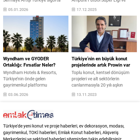
sektörünün önde gelen
Türkiye Kupası Finali’nin isim
05.01.2026
17.12.2025
şirketlerinden Doğa Sigorta, 2026
sponsoru oldu. Sponsorluk
yılına finansal yapısını
kapsamında, ampute futboluna
güçlendiren stratejik bir adımla
güçlü ve uzun vadeli bir destek
başladı. Şirket, büyüme hedefleri
sağlanması hedefleniyor. Fırat
doğrultusunda tamamı nakit
Life Style’ın, Türkiye Bedensel
olmak üzere 530 milyon TL
Engelliler Spor Federasyonu ile
tutarında sermaye artışı
hayata geçirdiği sponsorluk
gerçekleştirdi. Sektördeki istikrarlı
anlaşması, bugün düzenlenen
Wyndham ve GYODER
Türkiye’nin en büyük konut
büyümesini sürdüren Doğa...
basın toplantısıyla kamuoyuna
Ortaklığı: Fırsatlar Neler?
projelerinde artık Prowin var
duyuruldu....
Wyndham Hotels & Resorts,
Toplu konut, kentsel dönüşüm
Türkiye’nin önde gelen
projeleri ve alt sektörlerin
gayrimenkul platformu
canlanmasıyla 20 yılı aşkın
Gayrimenkul Yatırımcıları
süredir Almanya’ya ihracat yapan
03.06.2026
13.11.2023
Derneği’ne (GYODER) üye oldu.
Proplastpvc, Prowin markasıyla
Bu adım, Wyndham’ın Türkiye’ye
yeniden iç piyasaya yöneldi.
uzun vadeli bağlılığını ve karma
Firma, dev projelerden gelen talebi
projeler, markalı konutlar, uzun
karşılamak için tam kapasite
süreli konaklama ile yaşam
üretime geçti. Proplastpvc AŞ
Türkiye'de yeni konut ve proje haberleri, ev dekorasyon, modası,
konseptleri gibi alanlarda
Yönetim Kurulu Başkanı Onursal
gayrimenkul, TOKİ haberleri, Emlak Konut haberleri, Alışveriş
konaklama ve gayrimenkul
Kocatepe, “İnşaatların en temel
Merkezlerini ve sektörel haberleri sitemizden takip edebilirsiniz.