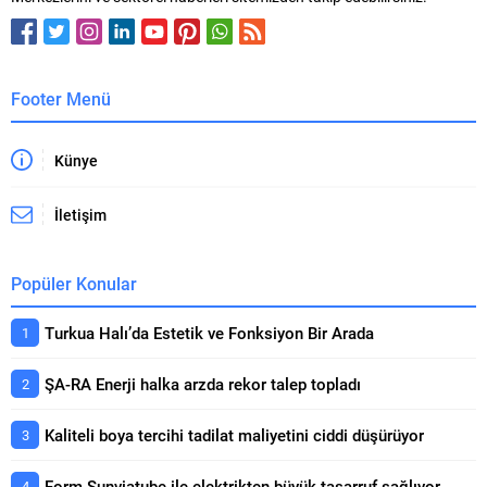
sektörlerindeki entegrasyonunu
unsurları kapı ve pencerelerdir.
gösteriyor. Gayrimenkul sektörü,
İnsanların en...
Türkiye ekonomisinde önemli bir
yer tutmaya devam...
Footer Menü
Künye
İletişim
Popüler Konular
Turkua Halı’da Estetik ve Fonksiyon Bir Arada
ŞA-RA Enerji halka arzda rekor talep topladı
Kaliteli boya tercihi tadilat maliyetini ciddi düşürüyor
Form Sunviatube ile elektrikten büyük tasarruf sağlıyor