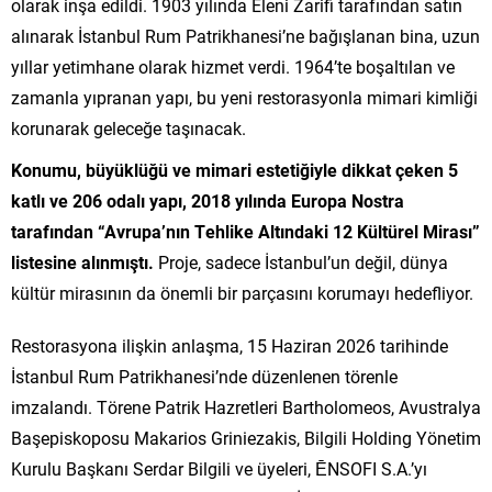
olarak inşa edildi. 1903 yılında Eleni Zarifi tarafından satın
alınarak İstanbul Rum Patrikhanesi’ne bağışlanan bina, uzun
yıllar yetimhane olarak hizmet verdi. 1964’te boşaltılan ve
zamanla yıpranan yapı, bu yeni restorasyonla mimari kimliği
korunarak geleceğe taşınacak.
Konumu, büyüklüğü ve mimari estetiğiyle dikkat çeken 5
katlı ve 206 odalı yapı, 2018 yılında Europa Nostra
tarafından “Avrupa’nın Tehlike Altındaki 12 Kültürel Mirası”
listesine alınmıştı.
Proje, sadece İstanbul’un değil, dünya
kültür mirasının da önemli bir parçasını korumayı hedefliyor.
Restorasyona ilişkin anlaşma, 15 Haziran 2026 tarihinde
İstanbul Rum Patrikhanesi’nde düzenlenen törenle
imzalandı. Törene Patrik Hazretleri Bartholomeos, Avustralya
Başepiskoposu Makarios Griniezakis, Bilgili Holding Yönetim
Kurulu Başkanı Serdar Bilgili ve üyeleri, ĒNSOFI S.A.’yı