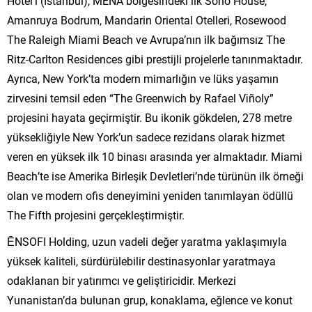
Hotel’i (İstanbul), MENA bölgesindeki ilk Soho House,
Amanruya Bodrum, Mandarin Oriental Otelleri, Rosewood
The Raleigh Miami Beach ve Avrupa’nın ilk bağımsız The
Ritz-Carlton Residences gibi prestijli projelerle tanınmaktadır.
Ayrıca, New York’ta modern mimarlığın ve lüks yaşamın
zirvesini temsil eden “The Greenwich by Rafael Viñoly”
projesini hayata geçirmiştir. Bu ikonik gökdelen, 278 metre
yüksekliğiyle New York’un sadece rezidans olarak hizmet
veren en yüksek ilk 10 binası arasında yer almaktadır. Miami
Beach’te ise Amerika Birleşik Devletleri’nde türünün ilk örneği
olan ve modern ofis deneyimini yeniden tanımlayan ödüllü
The Fifth projesini gerçekleştirmiştir.
ĒNSOFI Holding, uzun vadeli değer yaratma yaklaşımıyla
yüksek kaliteli, sürdürülebilir destinasyonlar yaratmaya
odaklanan bir yatırımcı ve geliştiricidir. Merkezi
Yunanistan’da bulunan grup, konaklama, eğlence ve konut