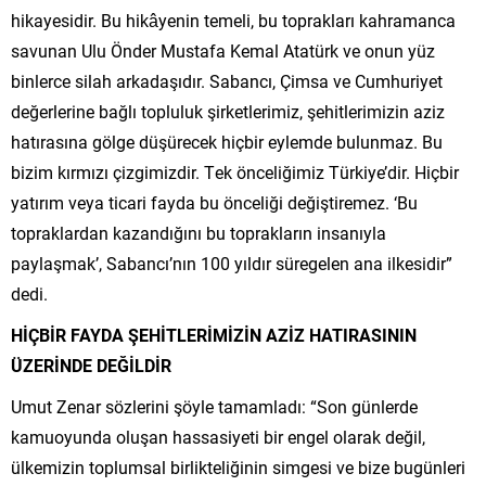
hikayesidir. Bu hikâyenin temeli, bu toprakları kahramanca
savunan Ulu Önder Mustafa Kemal Atatürk ve onun yüz
binlerce silah arkadaşıdır. Sabancı, Çimsa ve Cumhuriyet
değerlerine bağlı topluluk şirketlerimiz, şehitlerimizin aziz
hatırasına gölge düşürecek hiçbir eylemde bulunmaz. Bu
bizim kırmızı çizgimizdir. Tek önceliğimiz Türkiye’dir. Hiçbir
yatırım veya ticari fayda bu önceliği değiştiremez. ‘Bu
topraklardan kazandığını bu toprakların insanıyla
paylaşmak’, Sabancı’nın 100 yıldır süregelen ana ilkesidir”
dedi.
HİÇBİR FAYDA ŞEHİTLERİMİZİN AZİZ HATIRASININ
ÜZERİNDE DEĞİLDİR
Umut Zenar sözlerini şöyle tamamladı: “Son günlerde
kamuoyunda oluşan hassasiyeti bir engel olarak değil,
ülkemizin toplumsal birlikteliğinin simgesi ve bize bugünleri