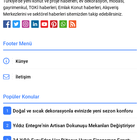
Türkiye'de yeni konut ve proje haberleri, ev dekorasyon, modası,
düzeyini ve dayanıklılığını
satışları desteklediğini ifade etti.
gayrimenkul, TOKİ haberleri, Emlak Konut haberleri, Alışveriş
belirlemek için çeşitli seviyeler
Ramazan ayının yaklaşmasıyla
Merkezlerini ve sektörel haberleri sitemizden takip edebilirsiniz.
içeren sınıflandırma sistemleri
birlikte Dubai gayrimenkul
kullanılıyor. TS 12655...
piyasasında hareketliliğin sürmesi
beklenirken, özellikle bölge
ülkelerinden gelen yatırım
talebinde artış öngörülüyor.
Footer Menü
Çimen, yılın...
Künye
İletişim
Popüler Konular
Doğal ve sıcak dekorasyonla evinizde yeni sezon konforu
Yıldız Entegre’nin Artisan Dokunuşu Mekanları Değiştiriyor