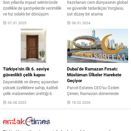
Son yıllarda inşaat sektöründe
hazırlanan cam dünyasının global
özellikle de şantiyelerde verimlilik
ve güvenilir tedarikçisi Yorglass,
ve hız odaklı bir dönüşüm
üst düzey bir atama
yaşanıyor. İnşaat projelerinde iş
gerçekleştirerek yarım asırlık
07.01.2025
08.01.2024
süreçlerinin daha hızlı, daha
tarihinde yeni bir döneme girdi.
sürdürülebilir, daha organize ve
Kariyer hayatında otomotiv,
daha etkili bir şekilde yürütülmesi
elektronik ve ticari soğutucu gibi
yalnızca yatırımcılar için değil,
birçok lokomotif sektörde önemli
aynı zamanda çevresel ve
görevler alan Barış Karaadak,
toplumsal faktörler için de önemli
Yorglass’ın yeni CEO’su oldu.
bir gereklilik haline geliyor.
Bayrağı Yorglass Yönetim Kurulu
Kentleşmenin hızlanması, nüfus...
Başkanı...
Türkiye’nin ilk 6. seviye
Dubai’de Ramazan Fırsatı:
güvenlikli çelik kapısı
Müslüman Ülkeler Harekete
Geçiyor
Dayanıklılık ve direnç açısından
yüksek özelliklere sahip, kaliteli
Parcel Estates CEO’su Özden
çelik malzemeden ürettiği 6.
Çimen, Ramazan döneminde
seviye güvenlikli çelik kapılar ile
özellikle Müslüman ülkelerden
08.08.2023
18.02.2026
Kale Çelik Kapı, tehlikelere karşı
Dubai’ye yönelik gayrimenkul
yüksek dayanıklılık sağlarken
talebinin güçlendiğini belirterek,
sektörde yenilikçi ve öncü yapısını
geliştirici firmaların sunduğu
devam ettiriyor. Uluslararası
kampanyalar, yeni proje fırsatları
boyutta, çelik kapıların güvenlik
ve finansman avantajlarının