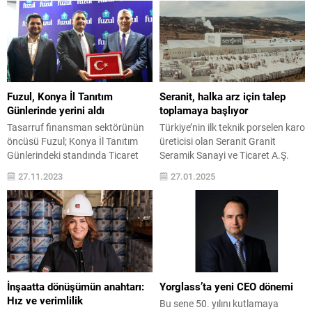
Fuzul, Konya İl Tanıtım
Seranit, halka arz için talep
Günlerinde yerini aldı
toplamaya başlıyor
Tasarruf finansman sektörünün
Türkiye’nin ilk teknik porselen karo
öncüsü Fuzul; Konya İl Tanıtım
üreticisi olan Seranit Granit
Günlerindeki standında Ticaret
Seramik Sanayi ve Ticaret A.Ş.
Bakanı Prof. Dr. Ömer Bolat’ı,
(Seranit), Sermaye Piyasası
27.11.2023
27.01.2025
İstanbul Valisi Davut Gül’ü ve
Kurulu’nun (SPK) onayının
Konya Valisi Vahdettin Özkan’ı
ardından Halk Yatırım liderliğinde
ağırladı Fuzul, 23-26 Kasım 2023
halka arz sürecini başlatıyor.
tarihleri arasında Konyalı Sanayici
Sektördeki öncü konumu, kaliteli
ve İş İnsanları Federasyonu ile
ürünleri, yenilikçi hizmet
Konyalı Sanayici ve İş Adamları
anlayışıyla faaliyetlerini sürdüren
Derneği tarafından
Seranit, paylarını 27-28-29 Ocak
gerçekleştirilen Konya İl Tanıtım...
tarihlerinde 12,00 TL sabit fiyat ile
İnşaatta dönüşümün anahtarı:
Yorglass’ta yeni CEO dönemi
yatırımcılara sunacak....
Hız ve verimlilik
Bu sene 50. yılını kutlamaya