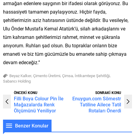
armağan edenlere saygının bir ifadesi olarak görüyoruz. Bu
hassasiyeti tamamen paylaşıyoruz. Hiçbir fayda,
şehitlerimizin aziz hatırasının üstünde değildir. Bu vesileyle,
Ulu Önder Mustafa Kemal Atatürk’ü, silah arkadaşlarını ve
tüm kahraman şehitlerimizi rahmet, minnet ve şükranla
anıyorum. Ruhları şad olsun. Bu topraklar onların bize
emaneti ve biz tüm gücümüzle bu emanete sahip çıkmaya
devam edeceğiz.”
,
,
,
,
Beyaz Kalker
Çimento Üretimi
Çimsa
İntikamtepe Şehitliği
Sabancı Holding
ÖNCEKİ KONU
SONRAKİ KONU
Filli Boya Colour Pin İle
Enuygun.com Sömestr
Mağazalarda Renk
Tatiline Ailece Tatil
Ölçümünü Yeniliyor
Rotaları Önerdi
Benzer Konular