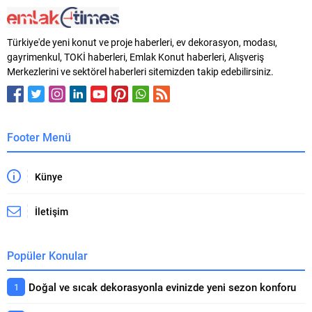
George Nathanail’in ev
Ege Yapı’da Pazarlama ve
sahipliğinde düzenlenen buluşma
Kurumsal İletişim Direktörü olarak
markanın prestij projeleri
göreve başladı. Müftüoğlu,
Türkiye'de yeni konut ve proje haberleri, ev dekorasyon, modası,
arasında yer alan Perdix Şarap
şirketin tüm pazarlama ve iletişim
gayrimenkul, TOKİ haberleri, Emlak Konut haberleri, Alışveriş
Evi’nde yapılırken, etkinliğe İzmirli
faaliyetlerinin stratejik
Merkezlerini ve sektörel haberleri sitemizden takip edebilirsiniz.
mimarlar yoğun ilgi gösterdi.
yönetiminden sorumlu olacak.
Alumil Türkiye CEO’su George
Notre Dame de Sion Fransız
Nathanail, yaklaşan yeni...
Lisesi...
Footer Menü
Künye
İletişim
Popüler Konular
Doğal ve sıcak dekorasyonla evinizde yeni sezon konforu