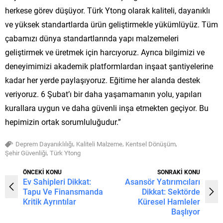
herkese görev düşüyor. Türk Ytong olarak kaliteli, dayanıklı
ve yüksek standartlarda ürün geliştirmekle yükümlüyüz. Tüm
çabamızı dünya standartlarında yapı malzemeleri
geliştirmek ve üretmek için harcıyoruz. Ayrıca bilgimizi ve
deneyimimizi akademik platformlardan inşaat şantiyelerine
kadar her yerde paylaşıyoruz. Eğitime her alanda destek
veriyoruz. 6 Şubat’ı bir daha yaşamamanın yolu, yapıları
kurallara uygun ve daha güvenli inşa etmekten geçiyor. Bu
hepimizin ortak sorumluluğudur.”
,
,
,
Deprem Dayanıklılığı
Kaliteli Malzeme
Kentsel Dönüşüm
,
Şehir Güvenliği
Türk Ytong
ÖNCEKİ KONU
SONRAKİ KONU
Ev Sahipleri Dikkat:
Asansör Yatırımcıları
Tapu Ve Finansmanda
Dikkat: Sektörde
Kritik Ayrıntılar
Küresel Hamleler
Başlıyor