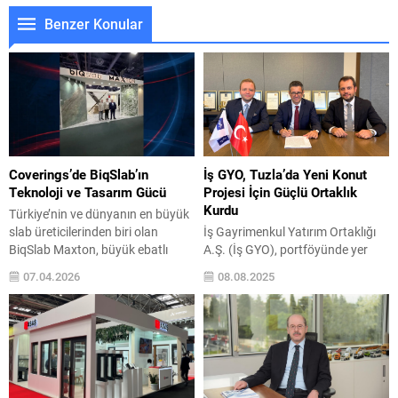
Benzer Konular
Coverings’de BiqSlab’ın
İş GYO, Tuzla’da Yeni Konut
Teknoloji ve Tasarım Gücü
Projesi İçin Güçlü Ortaklık
Kurdu
Türkiye’nin ve dünyanın en büyük
slab üreticilerinden biri olan
İş Gayrimenkul Yatırım Ortaklığı
BiqSlab Maxton, büyük ebatlı
A.Ş. (İş GYO), portföyünde yer
seramiklerdeki uzmanlığı, estetik
alan Tuzla arsasında hayata
07.04.2026
08.08.2025
tasarım anlayışı ve dayanım
geçirilecek yeni konut projesi için
odaklı teknik özelliklere sahip
Akgün Grubu ve Misek İnşaat ile
koleksiyonlarıyla Coverings
sözleşme imzaladı. Kurulduğu
2026’nın ilgi gören markalarından
günden bu yana, gayrimenkul
biri oldu. Mimari özgürlük
sektöründe güvenli, çağdaş,
sağlayan yenilikçi çözümleriyle
yatırım değeri yüksek ve
dikkat çeken BiqSlab, uluslararası
yaşanabilir alanlar yaratmak için