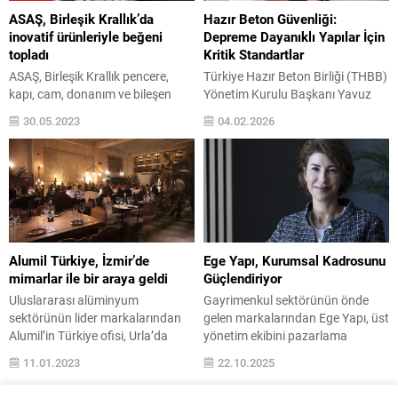
sektör profesyonelleriyle bir araya
çalışmalarını sürdüren İş GYO,
ASAŞ, Birleşik Krallık’da
Hazır Beton Güvenliği:
geldi. Slab üretimi alanında ileri...
güçlü finansal yapısı...
inovatif ürünleriyle beğeni
Depreme Dayanıklı Yapılar İçin
topladı
Kritik Standartlar
ASAŞ, Birleşik Krallık pencere,
Türkiye Hazır Beton Birliği (THBB)
kapı, cam, donanım ve bileşen
Yönetim Kurulu Başkanı Yavuz
endüstrisi için lider ticaret fuarı
Işık, 6 Şubat Kahramanmaraş
30.05.2023
04.02.2026
olan FIT Show’a katıldı. Bu yıl 23-
depremlerinin üçüncü yıl
25 Mayıs tarihleri arasında
dönümünde yaptığı açıklamada,
düzenlenen fuarda ASAŞ, modern
depremlerin coğrafyamızın bir
tasarıma sahip standı ve inovatif
gerçeği olduğunu vurgulayarak,
ürünleriyle büyük beğeni topladı.
“Güvenli bir gelecek, geçmişte
Türkiye’nin lider sanayi
yapılan hataların tekrarlanmadığı,
kuruluşlarından ASAŞ, 23-25
standartlara uygun malzeme ve
Mayıs 2023 tarihleri arasına
doğru mühendislik
Alumil Türkiye, İzmir’de
Ege Yapı, Kurumsal Kadrosunu
Birmingham’da düzenlenen...
uygulamalarının birleştiği sağlam
mimarlar ile bir araya geldi
Güçlendiriyor
temeller üzerine yükselebilir.” dedi.
Uluslararası alüminyum
Gayrimenkul sektörünün önde
Yavuz Işık, deprem felaketinin
sektörünün lider markalarından
gelen markalarından Ege Yapı, üst
acısını...
Alumil’in Türkiye ofisi, Urla’da
yönetim ekibini pazarlama
Serbest Mimarlar Derneği’nin
dünyasından deneyimli bir isimle
11.01.2023
22.10.2025
İzmir’deki üyeleriyle bir araya
güçlendirdi. Bilge Onur
geldi. Alumil Türkiye CEO’su
Müftüoğlu, Ekim 2025 itibarı ile