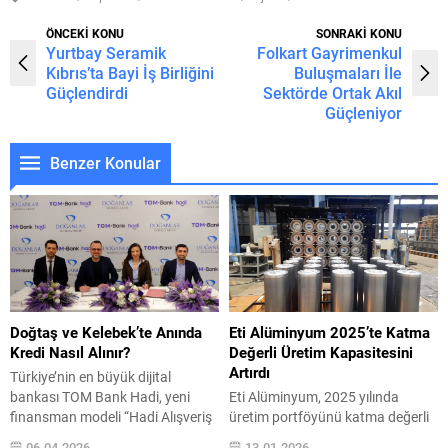
ÖNCEKİ KONU
SONRAKİ KONU
Yurtbay Seramik
Folkart Gayrimenkul
Kıbrıs’ta Bayi İş Birliğini
Buluşmaları İle
Güçlendirdi
Sektörde Ortak Akıl
Güçleniyor
Benzer Konular
Doğtaş ve Kelebek’te Anında
Eti Alüminyum 2025’te Katma
Kredi Nasıl Alınır?
Değerli Üretim Kapasitesini
Artırdı
Türkiye’nin en büyük dijital
bankası TOM Bank Hadi, yeni
Eti Alüminyum, 2025 yılında
finansman modeli “Hadi Alışveriş
üretim portföyünü katma değerli
Kredisi” ile Doğtaş, Kelebek ve
ürünlerle genişletmeye odaklandı.
06.04.2026
13.01.2026