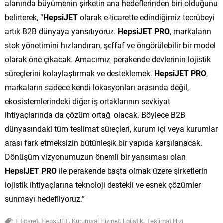
alanında büyümenin şirketin ana hedeflerinden biri olduğunu
belirterek, “
HepsiJET
olarak e-ticarette edindiğimiz tecrübeyi
artık B2B dünyaya yansıtıyoruz.
HepsiJET PRO
, markaların
stok yönetimini hızlandıran, şeffaf ve öngörülebilir bir model
olarak öne çıkacak. Amacımız, perakende devlerinin lojistik
süreçlerini kolaylaştırmak ve desteklemek.
HepsiJET PRO
,
markaların sadece kendi lokasyonları arasında değil,
ekosistemlerindeki diğer iş ortaklarının sevkiyat
ihtiyaçlarında da çözüm ortağı olacak. Böylece B2B
dünyasındaki tüm teslimat süreçleri, kurum içi veya kurumlar
arası fark etmeksizin bütünleşik bir yapıda karşılanacak.
Dönüşüm vizyonumuzun önemli bir yansıması olan
HepsiJET PRO
ile perakende başta olmak üzere şirketlerin
lojistik ihtiyaçlarına teknoloji destekli ve esnek çözümler
sunmayı hedefliyoruz.”
,
,
,
,
E ticaret
HepsiJET
Kurumsal Hizmet
Lojistik
Teslimat Hızı