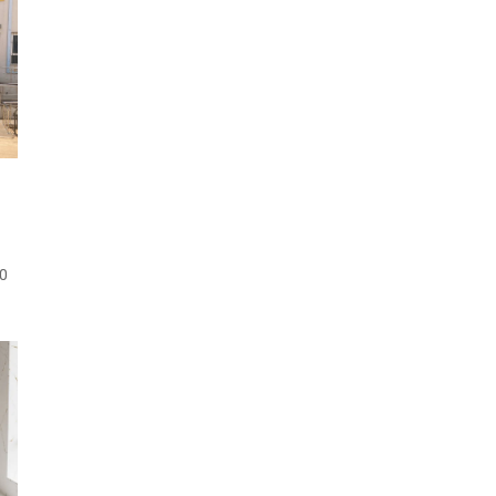
,
00
te
e,
in