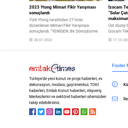
2023 Ytong Mimari Fikir Yarışması
İzocam Tek
sonuçlandı
“Solar Çat
maksimum
Türk Ytong tarafından 21’ncisi
düzenlenen Mimari Fikir Yarışması
Üst düzey 
sonuçlandı. “YENİDEN: Bir Dönüştürme
İzocam Teki
ve Değerlendirme Aracı Olarak Mimarlık”
vidalanara
28.07.2023
17.10.20
teması ile düzenlenen ve katılımcıları
uygulamalar
yeniden değerlendirme, işlevlendirme gibi
zaafiyetini
kavramlar üzerine tartışmaya davet eden
kaldırarak
yarışmada 4 proje ödüle layık görüldü.
sağlıyor. T
Footer
Türkiye’de 60 yıldır çağdaş yapılaşmanın
markası İzo
ve mimarlık kültürünün destekçisi olan
nesil yalıt
Türk Ytong’un düzenlediği 2023...
ekledi. İzoc
Türkiye'de yeni konut ve proje haberleri, ev
olan Solar..
Kü
dekorasyon, modası, gayrimenkul, TOKİ
haberleri, Emlak Konut haberleri, Alışveriş
Merkezlerini ve sektörel haberleri sitemizden
İl
takip edebilirsiniz.