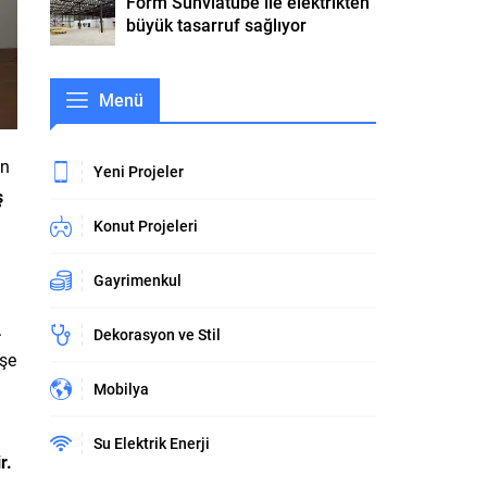
Form Sunviatube ile elektrikten
büyük tasarruf sağlıyor
Menü
en
Yeni Projeler
ş
Konut Projeleri
Gayrimenkul
.
Dekorasyon ve Stil
işe
Mobilya
Su Elektrik Enerji
r.