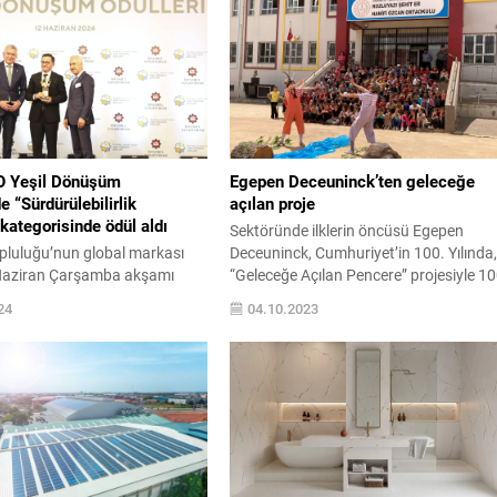
O Yeşil Dönüşüm
Egepen Deceuninck’ten geleceğe
e “Sürdürülebilirlik
açılan proje
kategorisinde ödül aldı
Sektöründe ilklerin öncüsü Egepen
pluluğu’nun global markası
Deceuninck, Cumhuriyet’in 100. Yılında
Haziran Çarşamba akşamı
“Geleceğe Açılan Pencere” projesiyle 1
n 2024 İSO Yeşil Dönüşüm
okulun kapı ve pencerelerini yeniliyor.
24
04.10.2023
’nde “Sürdürülebilirlik
Adıyaman, Hatay, Adana ve Gaziantep’
ategorisinde ödüle layık
25 okulun yenilenmesiyle başlayan proj
024 ISO Yeşil Dönüşüm Ödül
2 yıl boyunca devam edecek. Türkiye’n
Çimsa, “Sürdürülebilirlik
penceresi Egepen Deceuninck, bugüne
ategorisinde ödüle layık
kadar yenilikçi ve çevreye duyarlı
re, Şehircilik ve İklim
üretimiyle sergilediği sorumluluk
i Bakanı Sayın Mehmet
anlayışını bir adım...
n de katıldığı tören, çevre ve
rlik...