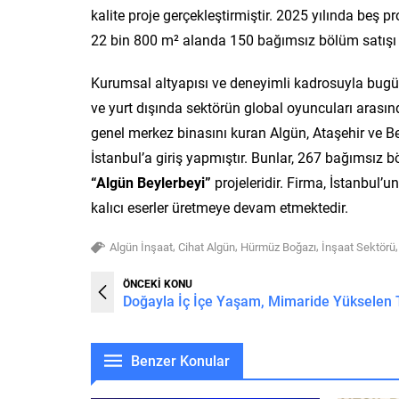
kalite proje gerçekleştirmiştir. 2025 yılında beş 
22 bin 800 m² alanda 150 bağımsız bölüm satışı g
Kurumsal altyapısı ve deneyimli kadrosuyla bugüne
ve yurt dışında sektörün global oyuncuları arası
genel merkez binasını kuran Algün, Ataşehir ve Be
İstanbul’a giriş yapmıştır. Bunlar, 267 bağımsız
“Algün Beylerbeyi”
projeleridir. Firma, İstanbul’
kalıcı eserler üretmeye devam etmektedir.
,
,
,
Algün İnşaat
Cihat Algün
Hürmüz Boğazı
İnşaat Sektörü
ÖNCEKİ KONU
Doğayla İç İçe Yaşam, Mimaride Yükselen 
Benzer Konular