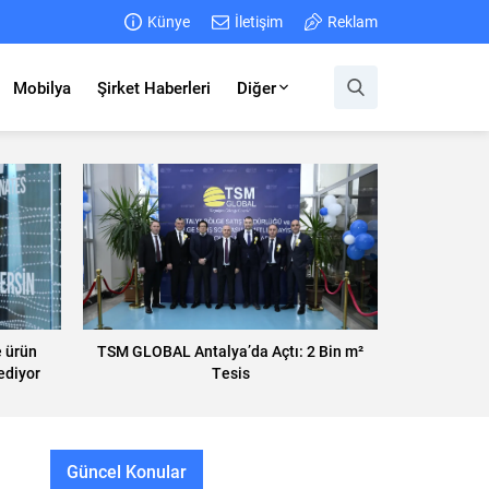
Künye
İletişim
Reklam
Mobilya
Şirket Haberleri
Diğer
e ürün
TSM GLOBAL Antalya’da Açtı: 2 Bin m²
ediyor
Tesis
Güncel Konular