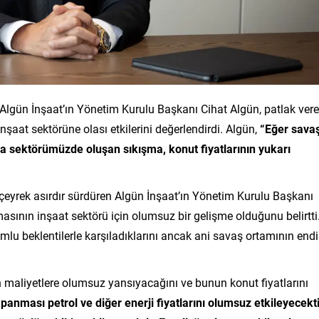
Algün İnşaat’ın Yönetim Kurulu Başkanı Cihat Algün, patlak ver
şaat sektörüne olası etkilerini değerlendirdi. Algün,
“Eğer sava
a sektörümüzde oluşan sıkışma, konut fiyatlarının yukarı
 çeyrek asırdır sürdüren Algün İnşaat’ın Yönetim Kurulu Başkanı
ının inşaat sektörü için olumsuz bir gelişme olduğunu belirtti
mlu beklentilerle karşıladıklarını ancak ani savaş ortamının end
 maliyetlere olumsuz yansıyacağını ve bunun konut fiyatlarını
anması petrol ve diğer enerji fiyatlarını olumsuz etkileyecekti