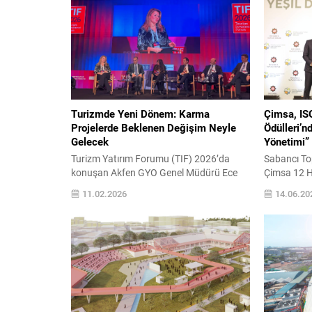
Turizmde Yeni Dönem: Karma
Çimsa, IS
Projelerde Beklenen Değişim Neyle
Ödülleri’nd
Gelecek
Yönetimi” 
Turizm Yatırım Forumu (TIF) 2026’da
Sabancı To
konuşan Akfen GYO Genel Müdürü Ece
Çimsa 12 
Demirpençe, turizm ve gayrimenkul
gerçekleşe
11.02.2026
14.06.20
yatırımlarında tek segmente dayalı
Ödül Töreni
modellerin yerini, bağımsız yaşam, sağlık
Yönetimi” k
turizmi ve deneyim odaklı varlıkları bir
görüldü. 2
araya getiren karma projelerin aldığını
Töreni’nde 
vurguladı. Euro Bölgesi’nde 65 yaş üzeri
Yönetimi” k
nüfusun harcamalarının hızla arttığını
görüldü. Çev
belirten Demirpençe, bu kitlenin “bakım”...
Değişikliğ
ÖZHASEKİ’ni
sürdürülebili