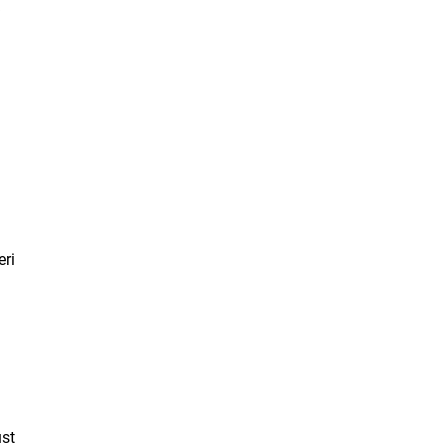
a
eri
üst