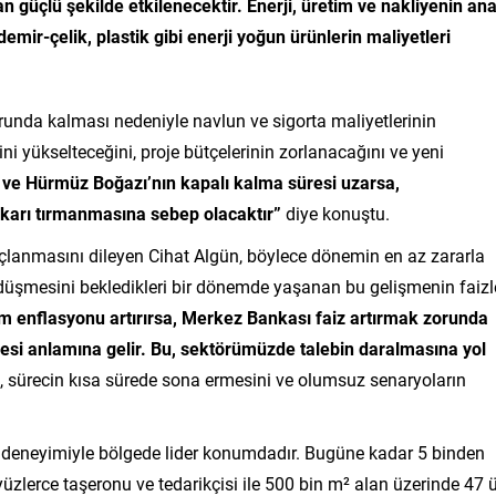
n güçlü şekilde etkilenecektir. Enerji, üretim ve nakliyenin an
emir-çelik, plastik gibi enerji yoğun ürünlerin maliyetleri
runda kalması nedeniyle navlun ve sigorta maliyetlerinin
ini yükselteceğini, proje bütçelerinin zorlanacağını ve yeni
 ve Hürmüz Boğazı’nın kapalı kalma süresi uzarsa,
ukarı tırmanmasına sebep olacaktır”
diye konuştu.
lanmasını dileyen Cihat Algün, böylece dönemin en az zararla
nin düşmesini bekledikleri bir dönemde yaşanan bu gelişmenin faizl
 enflasyonu artırırsa, Merkez Bankası faiz artırmak zorunda
lmesi anlamına gelir. Bu, sektörümüzde talebin daralmasına yol
, sürecin kısa sürede sona ermesini ve olumsuz senaryoların
ör deneyimiyle bölgede lider konumdadır. Bugüne kadar 5 binden
yüzlerce taşeronu ve tedarikçisi ile 500 bin m² alan üzerinde 47 