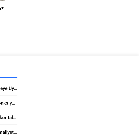
iye
da
34 Yıllık Fuzul’dan Her Bütçeye Uygun Finansman Fırsatı
Turkua Halı’da Estetik ve Fonksiyon Bir Arada
ŞA-RA Enerji halka arzda rekor talep topladı
Kaliteli boya tercihi tadilat maliyetini ciddi düşürüyor