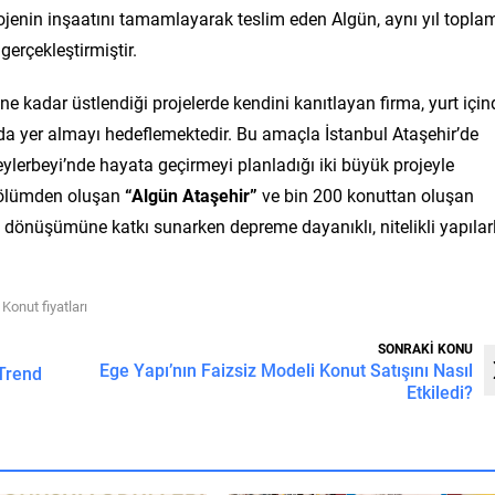
projenin inşaatını tamamlayarak teslim eden Algün, aynı yıl topla
erçekleştirmiştir.
 kadar üstlendiği projelerde kendini kanıtlayan firma, yurt için
nda yer almayı hedeflemektedir. Bu amaçla İstanbul Ataşehir’de
ylerbeyi’nde hayata geçirmeyi planladığı iki büyük projeyle
 bölümden oluşan
“Algün Ataşehir”
ve bin 200 konuttan oluşan
un dönüşümüne katkı sunarken depreme dayanıklı, nitelikli yapılar
,
Konut fiyatları
SONRAKİ KONU
Ege Yapı’nın Faizsiz Modeli Konut Satışını Nasıl
Trend
Etkiledi?