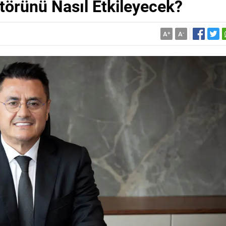
törünü Nasıl Etkileyecek?
A
+
A
-