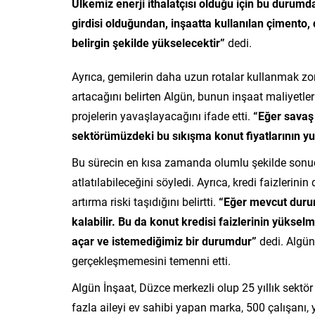
Ülkemiz enerji ithalatçısı olduğu için bu durumda
girdisi olduğundan, inşaatta kullanılan çimento, d
belirgin şekilde yükselecektir”
dedi.
Ayrıca, gemilerin daha uzun rotalar kullanmak zo
artacağını belirten Algün, bunun inşaat maliyetler
projelerin yavaşlayacağını ifade etti.
“Eğer savaş
sektörümüzdeki bu sıkışma konut fiyatlarının y
Bu sürecin en kısa zamanda olumlu şekilde sonuç
atlatılabileceğini söyledi. Ayrıca, kredi faizleri
artırma riski taşıdığını belirtti.
“Eğer mevcut durum
kalabilir. Bu da konut kredisi faizlerinin yükse
açar ve istemediğimiz bir durumdur”
dedi. Algün
gerçekleşmemesini temenni etti.
Algün İnşaat, Düzce merkezli olup 25 yıllık sekt
fazla aileyi ev sahibi yapan marka, 500 çalışanı, 