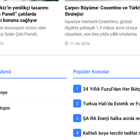
iz’in yenilikçi tasarımı
Çarpıcı Büyüme: Cosentino ve Türk
ı Paneli” çatılarda
Stratejisi
 koruma sağlıyor
İspanya merkezli Cosentino, global
bir inovasyon ürünü olan
ölçekte yaklaşık 1,5 milyar avro ciroya
z Solar Çatı Paneli,
ulaşırken, son beş yılda yıllık ortalama
k yapılan konvansiyonel
yüzde 4,3 organik büyüme kaydetti. Yıl
23
11.06.2026
a kıyasla su yalıtım
13 milyon metrekare plaka üretim
 ve korozyon riskini ortadan
kapasitesine sahip şirket, Türkiye’de
 çatılarda maksimum koruma
satışlarını metrekare bazında yüzde 18
ürkiye’nin dünyaca ünlü yalıtım
artırdı. Cosentino, 2026 yılında ise
 Menü
Popüler Konular
cam Tekiz, geliştirdiği yeni
metrekare bazında yüzde 24 büyüme
ım çözümlerine bir yenisini daha
hedefliyor. Mimarlık ve tasarım...
am Tekiz’in yenilikçi tasarımı
.
nye
etişim