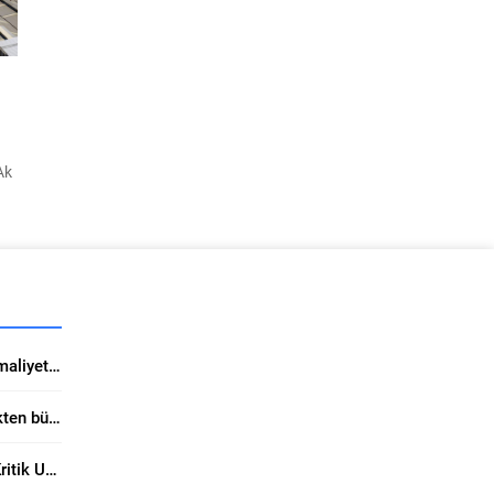
..
Ak
ki
 –
...
Kaliteli boya tercihi tadilat maliyetini ciddi düşürüyor
Form Sunviatube ile elektrikten büyük tasarruf sağlıyor
Yunanistan Yatırımlarında Kritik Uzman Uyarısı