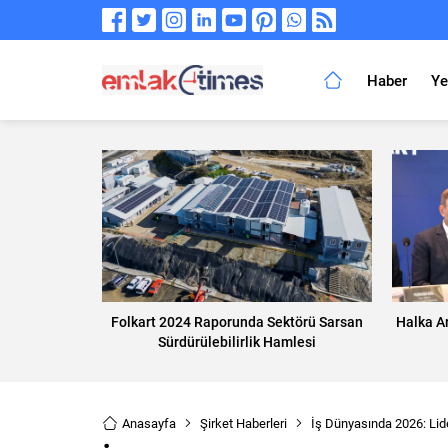
Haber
Ye
Folkart 2024 Raporunda Sektörü Sarsan
Halka A
Sürdürülebilirlik Hamlesi
Anasayfa
Şirket Haberleri
İş Dünyasında 2026: Lide