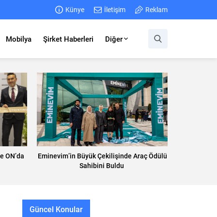
Künye
İletişim
Reklam
Mobilya
Şirket Haberleri
Diğer
ye ON’da
Eminevim’in Büyük Çekilişinde Araç Ödülü
Sahibini Buldu
Güncel Konular