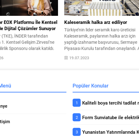
ilecek....
Türkiye Ekonomi Politikaları Araştırma.
r EOX Platformu İle Kentsel
Kaleseramik halka arz ediliyor
 Dijital Çözümler Sunuyor
Türkiye’nin lider seramik karo üreticisi
r (TKE), İNDER tarafından
Kaleseramik, paylarının halka arzı için
1. Kentsel Gelişim Zirvesi’ne
yaptığı izahname başvurusu, Sermaye
lirlik Sponsoru olarak katıldı.
Piyasası Kurulu tarafından onaylandı. 
de kentsel dönüşüm
Yatırım ve Yapı Kredi Yatırım liderliğinde
26
19.07.2023
 artan hızlı tedarik ve nitelikli
konsorsiyum aracılığıyla 25 TL olarak
htiyacına yanıt vermek üzere
belirlenen halka arz fiyatı üzerinden 20
 Avrupa üretimi, yeni nesil, eko
21 Temmuz 2023 tarihlerinde talep
dijital asansör platformu EOX‘u
toplanacak. Türkiye’nin köklü sanayi
 Menü
Popüler Konular
ıttı. Türkiye’de acil dönüşmesi
kuruluşlarından Kale Grubu iştiraki olan
ilyon konut...
nye
etişim