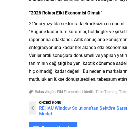
“2026 Rotası Etki Ekonomisi Olmalı”
21’inci yüzyılda sektör fark etmeksizin en öneml
“Bugüne kadar tüm kurumlar, holdingler ve şirketler 
raporlarına odaklandı. Artık sonuçlarla konuşmam
entegrasyonuna kadar her alanda etki ekonomisin
Veriler artık sonuçlara dönüşmeli ve yapılan yatır
tanımının değiştiği bu yeni kaotik dönemde sadeli
hiç olmadığı kadar değerli. Bu nedenle markaları
mutlulukları lükse dönüştürebilen, tebessüm ett
,
,
,
,
Bahar Akgün
Etki Ekonomisi
Liderlik
TalknTraining
Tekn
ÖNCEKİ KONU
REHAU Window Solutions’tan Sektöre Sarsı
Model