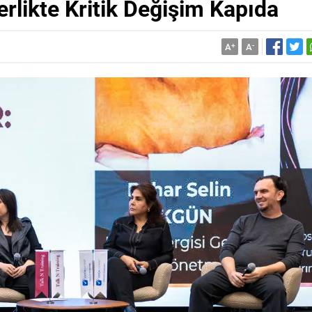
rlikte Kritik Değişim Kapıda
A
+
A
-