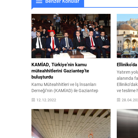
Benzer Konular
KAMİAD, Türkiye’nin kamu
Elliniko’da
müteahhitlerini Gaziantep’te
Yatırım yol
buluşturdu
alanında fa
Kamu Müteahhitleri ve İş İnsanları
Elliniko’dak
Derneği’nin (KAMİAD) ile Gaziantep
ve teslime 
Ticaret Odası (GTO) işbirliğinde ilki
İzmir ve İs
12.12.2022
28.04.20
düzenlenen “KAMİAD Türkiye
buluşturaca
Buluşmaları” kapsamında Kamu İhaleleri
yatırımcıla
ve E- İhale Bilgilendirme Toplantısı geniş
fırsatlarıy
katılımla Gaziantep’te gerçekleştirildi.
ediyor. Ni
GTO Konferans Salonu’nda
etkinlik ser
gerçekleştirilen bilgilendirme toplantısının
tarihinde d