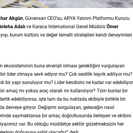
ahar Akgün
, Güvensan CEO’su, ARYA Yatırım Platformu Kurucu
nteha Adalı
ve Karaca International Genel Müdürü
Ömer
yışı, kurum kültürü ve değer temelli stratejileri kendi deneyimleri
m ekosisteminin buna elverişli olması gerektiğini vurgulayan
 bir lider olmaya sevk ediyor mu? Çok seslilik teşvik ediliyor mu?
k bir yapı sunuluyor mu? Lider kendisini ne kadar var edebiliyo
bir amaç mı yoksa araç olarak mı kullanılıyor? Tüm bunlar bir
derlik edebiliyorsa, işte tam da bu noktada ekibiyle birlikte bir
 devreye giriyor. Değişimi sorgulayan, geleceğin nasıl
erinde saymaktansa bir amaç doğrultusunda ilerleyen ve ekibini
htiyacımız var. Bu olduğu müddetçe sektör gözetmeksizin her
ayelerinin doğuşuna şahit olacağız” dedi.