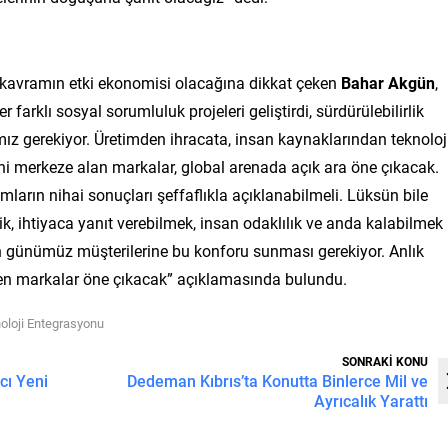
i kavramın etki ekonomisi olacağına dikkat çeken
Bahar Akgün
,
farklı sosyal sorumluluk projeleri geliştirdi, sürdürülebilirlik
ız gerekiyor. Üretimden ihracata, insan kaynaklarından teknoloj
i merkeze alan markalar, global arenada açık ara öne çıkacak.
ımların nihai sonuçları şeffaflıkla açıklanabilmeli. Lüksün bile
k, ihtiyaca yanıt verebilmek, insan odaklılık ve anda kalabilmek
n günümüz müşterilerine bu konforu sunması gerekiyor. Anlık
iren markalar öne çıkacak” açıklamasında bulundu.
oloji Entegrasyonu
SONRAKİ KONU
cı Yeni
Dedeman Kıbrıs’ta Konutta Binlerce Mil ve
Ayrıcalık Yarattı