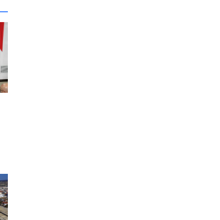
26
si