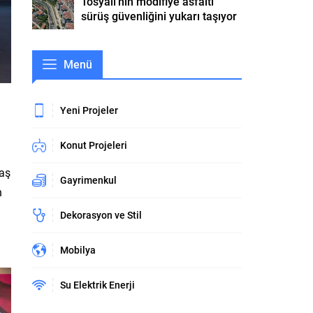
Tosyalı’nın modifiye asfaltı
sürüş güvenliğini yukarı taşıyor
Menü
Yeni Projeler
Konut Projeleri
Taş
Gayrimenkul
n
Dekorasyon ve Stil
Mobilya
Su Elektrik Enerji