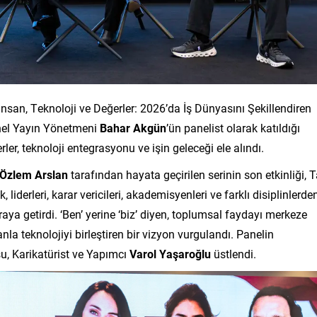
‘İnsan, Teknoloji ve Değerler: 2026’da İş Dünyasını Şekillendiren
enel Yayın Yönetmeni
Bahar Akgün
’ün panelist olarak katıldığı
rler, teknoloji entegrasyonu ve işin geleceği ele alındı.
Özlem Arslan
tarafından hayata geçirilen serinin son etkinliği, 
k, liderleri, karar vericileri, akademisyenleri ve farklı disiplinlerde
araya getirdi. ‘Ben’ yerine ‘biz’ diyen, toplumsal faydayı merkeze
nla teknolojiyi birleştiren bir vizyon vurgulandı. Panelin
, Karikatürist ve Yapımcı
Varol Yaşaroğlu
üstlendi.