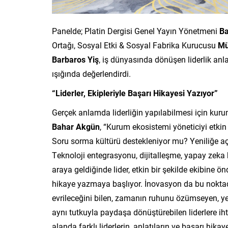
Panelde; Platin Dergisi Genel Yayın Yönetmeni
B
Ortağı, Sosyal Etki & Sosyal Fabrika Kurucusu
Mü
Barbaros Yiş
, iş dünyasında dönüşen liderlik anla
ışığında değerlendirdi.
“Liderler, Ekipleriyle Başarı Hikayesi Yazıyor”
Gerçek anlamda liderliğin yapılabilmesi için kuru
Bahar Akgün
, “Kurum ekosistemi yöneticiyi etkin
Soru sorma kültürü destekleniyor mu? Yeniliğe açı
Teknoloji entegrasyonu, dijitalleşme, yapay zeka 
araya geldiğinde lider, etkin bir şekilde ekibine ön
hikaye yazmaya başlıyor. İnovasyon da bu noktada
evrileceğini bilen, zamanın ruhunu özümseyen, y
aynı tutkuyla paydaşa dönüştürebilen liderlere i
alanda farklı liderlerin, anlatıların ve başarı hik