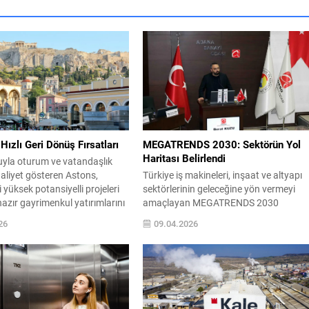
 Hızlı Geri Dönüş Fırsatları
MEGATRENDS 2030: Sektörün Yol
Haritası Belirlendi
uyla oturum ve vatandaşlık
aliyet gösteren Astons,
Türkiye iş makineleri, inşaat ve altyapı
i yüksek potansiyelli projeleri
sektörlerinin geleceğine yön vermeyi
hazır gayrimenkul yatırımlarını
amaçlayan MEGATRENDS 2030
tanbul’da yatırımcılarla
Lansman Toplantısı, Adana’da geniş
26
09.04.2026
k. Astons, Türkiye’deki
katılımla gerçekleştirildi. KOMATEK 20
rı uluslararası gayrimenkul
Uluslararası İş ve İnşaat Makina,
la bir araya getirmeye devam
Teknoloji ve Aletleri İhtisas Fuarı ana
san ayı sonunda başlayacak
sponsorluğunda düzenlenen etkinlik,
isinin ilk ayağı, 28 Nisan 2026
TOBB Makine Teçhizatı ve İmalatı Mecli
üzenlenecek webinar ile
paydaşlığında, İMDER iş birliğinde ve