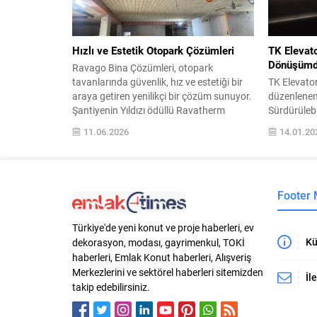
açılış konuşmasını yapan KAMİAD
gerçekleştir
Kurucu Genel Başkanı Ali Adıgüzel,
sektörün içinde bulunduğu zorlu
koşullar...
Hızlı ve Estetik Otopark Çözümleri
TK Elevato
Dönüşümde
Ravago Bina Çözümleri, otopark
tavanlarında güvenlik, hız ve estetiği bir
TK Elevato
araya getiren yenilikçi bir çözüm sunuyor.
düzenlenen 
Şantiyenin Yıldızı ödüllü Ravatherm
Sürdürülebi
Otopark/Tavan Levhası, yüksek basma
TKE, zirve
11.06.2026
14.01.20
mukavemeti, düşük ağırlığı ve dübelsiz
projelerinde
uygulama avantajıyla hızlı, ekonomik ve
teknoloji i
dekoratif çözümler sağlıyor. İnşaat
geliştirdiği
sektöründe sürdürülebilirlik, yangın
verimli ve 
Footer
güvenliği ve uygulama verimliliği giderek
sektöre tan
önem kazanırken, projelerde kullanılan...
gereken 2 m
Türkiye'de yeni konut ve proje haberleri, ev
Kü
dekorasyon, modası, gayrimenkul, TOKİ
haberleri, Emlak Konut haberleri, Alışveriş
Merkezlerini ve sektörel haberleri sitemizden
İl
takip edebilirsiniz.