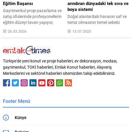
stratejik bir dönüşüm fırsatı
dijital ekranlar ve bitmeyen
Eğitim Başarısı
arındıran dünyadaki tek sıva ve
olarak yaklaşıyor. Yeni...
bildirimler…...
boya sistemi
Gayrimenkul proje pazarlama ve
satış ofislerinde profesyonellerin
Doğal alanlardaki havanın saf ve
eğitim düzeyi tavan yapıyor,
temiz olmasının temel sebebi
gayrimenkul sektörü mesleki
dağlar, denizler ve özellikle de
26.03.2026
13.07.2023
uzmanlaşmaya davetiye
şelalelerde yüksek oranda
çıkarıyor. Bilge Özdemir
bulunan hava iyonlarıdır. Bu hava
tarafından kurulan GPPS –
iyonları, havadaki partikülleri
Gayrimenkul Proje Pazarlama ve
kendisine çeken doğal bir
Satış Platformu, Türkiye’de ilk kez
mıknatıs gibi çalışır; havadaki ince
Türkiye'de yeni konut ve proje haberleri, ev dekorasyon, modası,
sanal ortamda inşaat, proje
toz ve polenleri yakalar,
gayrimenkul, TOKİ haberleri, Emlak Konut haberleri, Alışveriş
geliştirme, outsource gayrimenkul
ağırlaştırır, havadan daha ağır bir
Merkezlerini ve sektörel haberleri sitemizden takip edebilirsiniz.
proje pazarlama satış ve
hale gelerek yere çökmesini
GYO’ların pazarlama ve satış
sağlar. Böylece alınan...
profesyonellerini bir araya...
Footer Menü
Künye