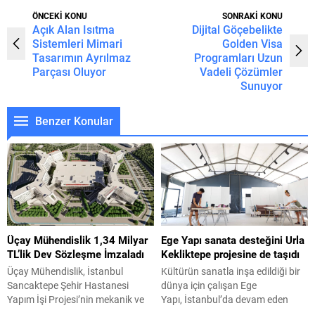
ÖNCEKİ KONU
SONRAKİ KONU
Açık Alan Isıtma
Dijital Göçebelikte
Sistemleri Mimari
Golden Visa
Tasarımın Ayrılmaz
Programları Uzun
Parçası Oluyor
Vadeli Çözümler
Sunuyor
Benzer Konular
Üçay Mühendislik 1,34 Milyar
Ege Yapı sanata desteğini Urla
TL’lik Dev Sözleşme İmzaladı
Kekliktepe projesine de taşıdı
Üçay Mühendislik, İstanbul
Kültürün sanatla inşa edildiği bir
Sancaktepe Şehir Hastanesi
dünya için çalışan Ege
Yapım İşi Projesi’nin mekanik ve
Yapı, İstanbul’da devam eden
elektrik taahhüt işleri için REC
“Atölye Hane” projesini Urla’daki