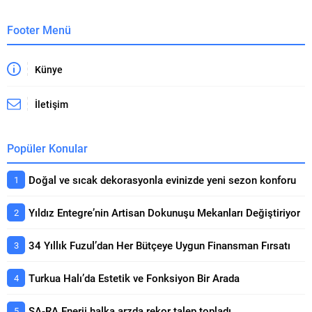
Footer Menü
Künye
İletişim
Popüler Konular
Doğal ve sıcak dekorasyonla evinizde yeni sezon konforu
Yıldız Entegre’nin Artisan Dokunuşu Mekanları Değiştiriyor
34 Yıllık Fuzul’dan Her Bütçeye Uygun Finansman Fırsatı
Turkua Halı’da Estetik ve Fonksiyon Bir Arada
ŞA-RA Enerji halka arzda rekor talep topladı