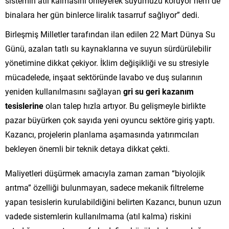
sistemin atıl kalmasını önleyerek suyumuzu koruyor hem de
binalara her gün binlerce liralık tasarruf sağlıyor” dedi.
Birleşmiş Milletler tarafından ilan edilen 22 Mart Dünya Su
Günü, azalan tatlı su kaynaklarına ve suyun sürdürülebilir
yönetimine dikkat çekiyor. İklim değişikliği ve su stresiyle
mücadelede, inşaat sektöründe lavabo ve duş sularının
yeniden kullanılmasını sağlayan
gri su geri kazanım
tesislerine
olan talep hızla artıyor. Bu gelişmeyle birlikte
pazar büyürken çok sayıda yeni oyuncu sektöre giriş yaptı.
Kazancı, projelerin planlama aşamasında yatırımcıları
bekleyen önemli bir teknik detaya dikkat çekti.
Maliyetleri düşürmek amacıyla zaman zaman “biyolojik
arıtma” özelliği bulunmayan, sadece mekanik filtreleme
yapan tesislerin kurulabildiğini belirten Kazancı, bunun uzun
vadede sistemlerin kullanılmama (atıl kalma) riskini