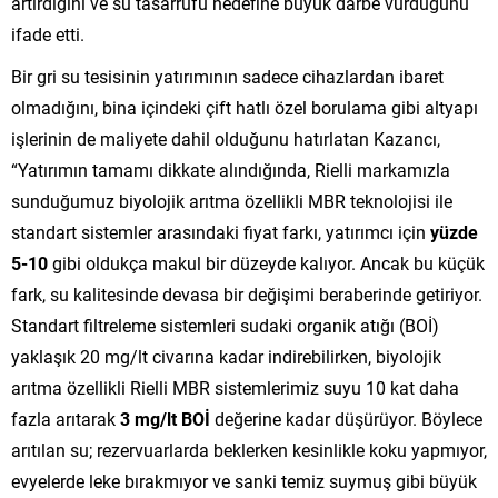
artırdığını ve su tasarrufu hedefine büyük darbe vurduğunu
ifade etti.
Bir gri su tesisinin yatırımının sadece cihazlardan ibaret
olmadığını, bina içindeki çift hatlı özel borulama gibi altyapı
işlerinin de maliyete dahil olduğunu hatırlatan Kazancı,
“Yatırımın tamamı dikkate alındığında, Rielli markamızla
sunduğumuz biyolojik arıtma özellikli MBR teknolojisi ile
standart sistemler arasındaki fiyat farkı, yatırımcı için
yüzde
5-10
gibi oldukça makul bir düzeyde kalıyor. Ancak bu küçük
fark, su kalitesinde devasa bir değişimi beraberinde getiriyor.
Standart filtreleme sistemleri sudaki organik atığı (BOİ)
yaklaşık 20 mg/lt civarına kadar indirebilirken, biyolojik
arıtma özellikli Rielli MBR sistemlerimiz suyu 10 kat daha
fazla arıtarak
3 mg/lt BOİ
değerine kadar düşürüyor. Böylece
arıtılan su; rezervuarlarda beklerken kesinlikle koku yapmıyor,
evyelerde leke bırakmıyor ve sanki temiz suymuş gibi büyük