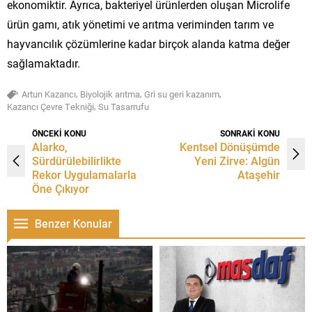
ekonomiktir. Ayrıca, bakteriyel ürünlerden oluşan Microlife
ürün gamı, atık yönetimi ve arıtma veriminden tarım ve
hayvancılık çözümlerine kadar birçok alanda katma değer
sağlamaktadır.
,
,
,
Artun Kazancı
Biyolojik arıtma
Gri su geri kazanım
,
Kazancı Çevre Tekniği
Su Tasarrufu
ÖNCEKİ KONU
SONRAKİ KONU
Alarko,
Kentsel Dönüşümde
Sürdürülebilirlikte
Yeni Zirve: Algün
Rekor Uygulamalarla
Ataşehir
Öne Çıkıyor
Benzer Konular