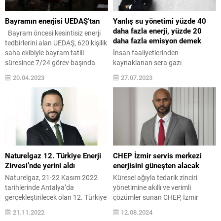
Bayramın enerjisi UEDAŞ’tan
Yanlış su yönetimi yüzde 40
daha fazla enerji, yüzde 20
Bayram öncesi kesintisiz enerji
daha fazla emisyon demek
tedbirlerini alan UEDAŞ, 620 kişilik
saha ekibiyle bayram tatili
İnsan faaliyetlerinden
süresince 7/24 görev başında
kaynaklanan sera gazı
olacak. Saha ekipleri, UEDAŞ’ın
emisyonları iklim değişikliğini
20.04.2023
27.07.2023
Güney Marmara Bölgesi’ni
tetiklemeye devam ediyor. Çünkü
kapsayan hizmet sahası
atmosferdeki karbondioksit
içerisinde bayram boyunca enerji
konsantrasyonu, sanayi öncesi
sürekliliğini sağlayacak. Bursa,
dönemde milyonda 280 ppm
Balıkesir, Çanakkale ve Yalova’da
civarında seyrederken 2020’nin
5 milyondan fazla nüfusa elektrik
başlarında 413 ppm’ye yükseldi.
dağıtım hizmeti sağlayan
Artık iklim değişikliği ile mücadele
UEDAŞ’ın saha...
kapsamında yaşamımızın her
Naturelgaz 12. Türkiye Enerji
CHEP İzmir servis merkezi
alanında özellikle de sanayide ve
Zirvesi’nde yerini aldı
enerjisini güneşten alacak
geliştirilen teknolojilerde;
Naturelgaz, 21-22 Kasım 2022
Küresel ağıyla tedarik zinciri
verimliliği artırmak, tasarruf
tarihlerinde Antalya’da
yönetimine akıllı ve verimli
sağlamak ve emisyonları
gerçekleştirilecek olan 12. Türkiye
çözümler sunan CHEP, İzmir
azaltmak...
Enerji Zirvesi’nde yerini aldı.
servis merkezinde devreye aldığı
21.11.2022
12.08.2024
Naturelgaz Genel Müdürü Hasan
güneş enerjisi santrali sayesinde