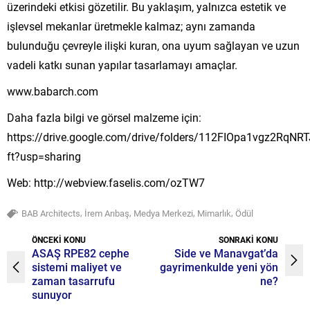
üzerindeki etkisi gözetilir. Bu yaklaşım, yalnızca estetik ve
işlevsel mekanlar üretmekle kalmaz; aynı zamanda
bulunduğu çevreyle ilişki kuran, ona uyum sağlayan ve uzun
vadeli katkı sunan yapılar tasarlamayı amaçlar.
www.babarch.com
Daha fazla bilgi ve görsel malzeme için:
https://drive.google.com/drive/folders/112FIOpa1vgz2RqNR
ft?usp=sharing
Web: http://webview.faselis.com/ozTW7
,
,
,
,
BAB Architects
İrem Arıbaş
Medya Merkezi
Mimarlık
Ödül
ÖNCEKİ KONU
SONRAKİ KONU
ASAŞ RPE82 cephe
Side ve Manavgat’da
sistemi maliyet ve
gayrimenkulde yeni yön
zaman tasarrufu
ne?
sunuyor