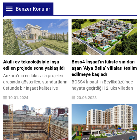
Benzer Konular
Akıllı ev teknolojisiyle inşa
Boss4 İnşaat’ın lükste sınırları
edilen projede sona yaklaşıldı
aşan ‘Alya Bella’ villaları teslim
edilmeye başladı
Ankara’nın en lüks villa projeleri
arasında gösterilen, standartların
BOSS4 İnşaat’ın Beylikdüzü’nde
üstünde bir inşaat kalitesi ve
hayata geçirdiği 12 lüks villadan
kusursuz işçilikle Beytepe’de inşa
oluşan ‘Alya Bella’ projesinde
10.01.2024
20.06.2023
edilen Gökdemir Villaları
teslim aşamasına gelindi. Tüm
projesinde sona yaklaşıldı.
detayı çok özel tasarımlara sahip
Projede yaşam Mart 2024’te
olan projede, her villaya özel
başlayacak 20 yılı aşkın inşaat ve
havuz ve yine her villaya özel
mimari tecrübesi ile bugüne kadar
büyüklüğü 250 ile 350 metrekare
5 bin konutu başarıyla
arasında değişen bahçeler dikkat
tamamlayan Ankara’nın en büyük
çekiyor. Gayrimenkul sektörünün