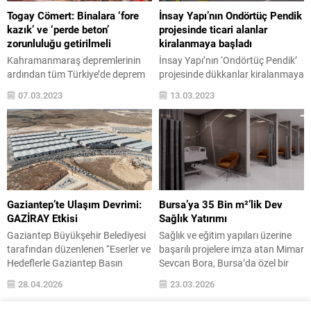
konut üreticileri firmalarından
güvenilir ve yenilikçi markası
Togay Cömert: Binalara ‘fore
İnsay Yapı’nın Ondörtüç Pendik
biri...
BOSS4...
kazık’ ve ‘perde beton’
projesinde ticari alanlar
zorunluluğu getirilmeli
kiralanmaya başladı
Kahramanmaraş depremlerinin
İnsay Yapı’nın ‘Ondörtüç Pendik’
ardından tüm Türkiye’de deprem
projesinde dükkanlar kiralanmaya
farkındalığı arttı. Belediyeler
başladı. ‘Ondörtüç Pendik’te
07.03.2023
13.03.2023
dayanıklı binalar için yeni adımlar
hemen teslim 13 adet dükkanın
atmaya başladılar. Geçtiğimiz
metrekare büyüklükleri ise net 90
günlerde Antalya’nın Konyaaltı ve
metrekare ila 190 metrekare
Muratpaşa belediyeleri, ‘fore
arasında değişiyor. Güvenli ve
kazık’ ve ‘beton perde’ sistemlerini
doğayla iç içe bir yaşam sunan
zorunlu hale getireceklerini dile
projelere imza atan İnsay Yapı’nın
getirmişlerdi. MTC Holding aynı
İstanbul’un en çok değerlenen
zamanda MTC İnşaat Yönetim
bölgelerinden Pendik’te inşa ettiği
Gaziantep’te Ulaşım Devrimi:
Bursa’ya 35 Bin m²’lik Dev
Kurulu Başkanı Togay Cömert bu
‘Ondörtüç Pendik’...
GAZİRAY Etkisi
Sağlık Yatırımı
iki sistemin tüm Türkiye’de...
Gaziantep Büyükşehir Belediyesi
Sağlık ve eğitim yapıları üzerine
tarafından düzenlenen “Eserler ve
başarılı projelere imza atan Mimar
Hedeflerle Gaziantep Basın
Sevcan Bora, Bursa’da özel bir
Lansmanı”nda, su yönetiminden
çalışmayı hayata geçiriyor. Vivin
28.04.2026
23.03.2026
ulaşıma, altyapıdan kentsel
İnşaat Kurucusu Bora, Bursa’nın
dönüşüme kadar kente
en prestijli hastanesi olacak Liv