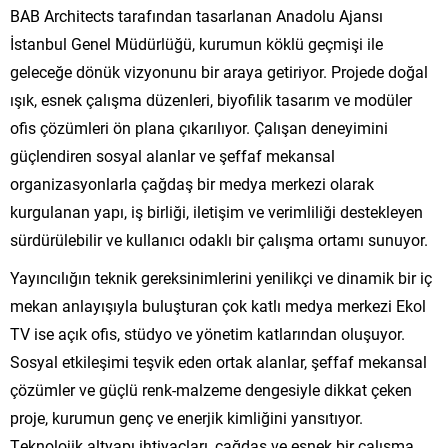
BAB Architects tarafından tasarlanan Anadolu Ajansı
İstanbul Genel Müdürlüğü, kurumun köklü geçmişi ile
geleceğe dönük vizyonunu bir araya getiriyor. Projede doğal
ışık, esnek çalışma düzenleri, biyofilik tasarım ve modüler
ofis çözümleri ön plana çıkarılıyor. Çalışan deneyimini
güçlendiren sosyal alanlar ve şeffaf mekansal
organizasyonlarla çağdaş bir medya merkezi olarak
kurgulanan yapı, iş birliği, iletişim ve verimliliği destekleyen
sürdürülebilir ve kullanıcı odaklı bir çalışma ortamı sunuyor.
Yayıncılığın teknik gereksinimlerini yenilikçi ve dinamik bir iç
mekan anlayışıyla buluşturan çok katlı medya merkezi Ekol
TV ise açık ofis, stüdyo ve yönetim katlarından oluşuyor.
Sosyal etkileşimi teşvik eden ortak alanlar, şeffaf mekansal
çözümler ve güçlü renk-malzeme dengesiyle dikkat çeken
proje, kurumun genç ve enerjik kimliğini yansıtıyor.
Teknolojik altyapı ihtiyaçları, çağdaş ve esnek bir çalışma