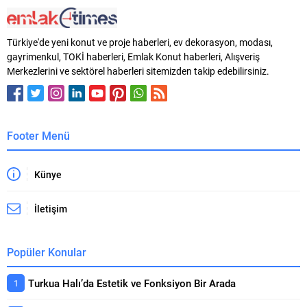
kazandırılan ve planlanan projeler
Hospital’in hem teknolojik hem de
kamuoyuyla paylaşıldı. Gaziantep
estetik açıdan günümüz
Büyükşehir Belediyesi’nin Onat
ihtiyaçlarına uygun şekilde
Türkiye'de yeni konut ve proje haberleri, ev dekorasyon, modası,
Kutlar Tiyatro Salonu’nda
planlandığını belirtti. Bursa’nın
gayrimenkul, TOKİ haberleri, Emlak Konut haberleri, Alışveriş
gerçekleştirilen lansmanda,
Nilüfer ilçesine bağlı Özlüce
Merkezlerini ve sektörel haberleri sitemizden takip edebilirsiniz.
Belediye Başkanı Fatma Şahin’in
semtinde yer alan proje,...
sunumuyla kente kazandırılan ve
önümüzdeki dönemde hayata
geçirilmesi planlanan projeler
anlatıldı. Lansmanda...
Footer Menü
Künye
İletişim
Popüler Konular
Turkua Halı’da Estetik ve Fonksiyon Bir Arada