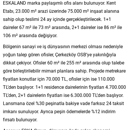
ESKALAND marka paylaşımlı ofis alanı bulunuyor. Kent
Etabı, 23.000 m² arazi üzerinde 75.000 m² inşaat alanına
sahip olup teslimi 24 ay içinde gerçekleştirilecek. 1+1
daireler 67 m² ile 73 m² arasında, 2+1 daireler ise 86 m² ile
106 m² arasında değişiyor.
Bölgenin sanayi ve iş dünyasının merkezi olması nedeniyle
yoğun talep gören ofisler, Çerkezköy OSB’ye yakınlığıyla
dikkat çekiyor. Ofisler 60 m² ile 255 m² arasında olup talebe
göre birleştirilebilir mimari planlara sahip. Projede metrekare
fiyatları konutlar için 70.000 TL, ofisler için ise 110.000
TL’den başlıyor. 1+1 residence dairelerinin fiyatları 4.700.000
TL’den, 2+1 dairelerin fiyatları ise 6.300.000 TL’den başlıyor.
Lansmana özel %30 peşinatla bakiye vade farksız 24 taksit
imkanı sunuluyor. Ayrıca peşin ödemelerde %12 indirim
fırsatı bulunuyor.