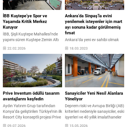
İBB Kuştepe’ye Spor ve
Ankara’da Sinpaş’la evini
Yaşamda Kritik Merkez
yenilemek isteyenler için mart
Kuruyor
ayı sonuna kadar görülmemiş
fırsat
İBB, Şişli Kuştepe Mahallesi’nde
yapımı süren Kuştepe Zemin Altı
Ankara’da yeni ev sahibi olmak
Otoparkı projesinde sona
veya evini yenilemek isteyenlere
22.02.2026
18.03.2023
yaklaştı. Tamamlandığında
Sinpaş’tan üç ayrı projede mart
mahalle, otoparktan spor
ayı sonuna kadar geçerli hemen
alanlarına, pazar yerinden afet
teslim ve hemen tapu avantajları
toplanma alanına kadar çok
sunan, indirim kampanyası
yönlü bir yaşam merkezine
başladı. Aileleriyle güven içinde
kavuşacak. İBB Başkanvekili Nuri
yaşamak için yeni bir eve
Aslan, inceleme sonrası yaptığı
taşınmak isteyenlere Sinpaş’ın
açıklamada, kompleksin
Marina Ankara, Ege Vadisi ve
Prive Inventum ödüllü tasarım
Sanayiciler Yeni Nesil Alanlara
tamamlanmak üzere olduğunu
Altınoran projelerinde yüzde 20
avantajlarını keşfedin
Yöneliyor
belirterek, “Burası bir taraftan
indirim kampanyası...
Aydın Yatırım Grup tarafından
Deprem riski ve Avrupa Birliği (AB)
çocukların problemini, bir
Konya’da geliştirilen Türkiye’nin ilk
kriterleri nedeniyle sanayiciler, eski
taraftan...
Resort City konseptli projesi Prive
işyerleri ve 40 yıllık imalathaneler
Inventum, dünyanın en prestijli
yerine yeni nesil üretim ve çalışma
09.07.2026
15.05.2026