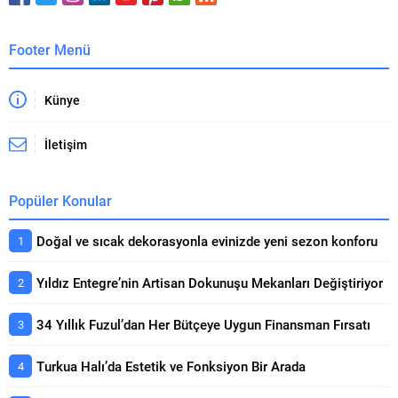
Kahramanmaraş ve Hatay
ileri düzey mimari standartları
merkezli...
ve...
Footer Menü
Künye
İletişim
Popüler Konular
Doğal ve sıcak dekorasyonla evinizde yeni sezon konforu
Yıldız Entegre’nin Artisan Dokunuşu Mekanları Değiştiriyor
34 Yıllık Fuzul’dan Her Bütçeye Uygun Finansman Fırsatı
Turkua Halı’da Estetik ve Fonksiyon Bir Arada