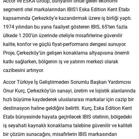
Accor ve ESKA Group, dünyanın önde gelen ekonomi
segmenti otel markalarından IBIS’i Eska Edition Kent Etabı
kapsamında Çerkezköy’e kazandırmak üzere iş birliği yaptı.
1974 yılından bu yana faaliyet gösteren IBIS, 65’ten fazla
ülkede 1.200’ün üzerinde oteliyle misafirlerine güvenilir
kalite, konfor ve güçlü fiyat-performans dengesi sunuyor.
Proje, Çerkezköy’ün gelişen konaklama altyapısına önemli
katkı sağlarken, bölgenin iş ve yatırım merkezi olarak
cazibesini artırıyor.
Accor Türkiye İş Geliştirmeden Sorumlu Başkan Yardımcısı
Onur Kurç, Çerkezköy’ün sanayi, üretim ve lojistik alanlarında
hızlı büyüme kaydederek uluslararası markalar için cazip bir
destinasyon haline geldiğini belirtti. Kurç, Eska Edition Kent
Etabı bünyesinde hayata geçirilecek IBIS otelinin, bölgedeki
iş seyahati kaynaklı konaklama talebine güvenilir ve kaliteli
bir çözüm sunacağını, misafirlerin IBIS markasından