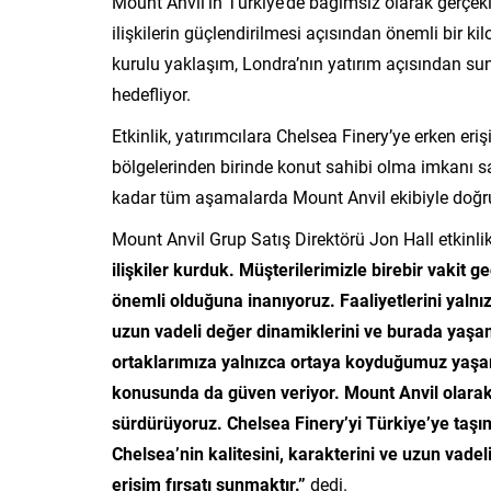
Mount Anvil’in Türkiye’de bağımsız olarak gerçekleş
ilişkilerin güçlendirilmesi açısından önemli bir kil
kurulu yaklaşım, Londra’nın yatırım açısından su
hedefliyor.
Etkinlik, yatırımcılara Chelsea Finery’ye erken er
bölgelerinden birinde konut sahibi olma imkanı sa
kadar tüm aşamalarda Mount Anvil ekibiyle doğruda
Mount Anvil Grup Satış Direktörü Jon Hall etkinl
ilişkiler kurduk. Müşterilerimizle birebir vakit
önemli olduğuna inanıyoruz. Faaliyetlerini yalnı
uzun vadeli değer dinamiklerini ve burada yaşam a
ortaklarımıza yalnızca ortaya koyduğumuz yaşam 
konusunda da güven veriyor. Mount Anvil olarak 
sürdürüyoruz. Chelsea Finery’yi Türkiye’ye taşı
Chelsea’nin kalitesini, karakterini ve uzun vade
erişim fırsatı sunmaktır.”
dedi.