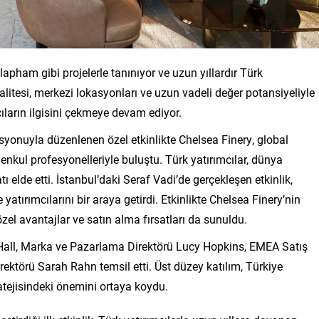
apham gibi projelerle tanınıyor ve uzun yıllardır Türk
kalitesi, merkezi lokasyonları ve uzun vadeli değer potansiyeliyle
ıların ilgisini çekmeye devam ediyor.
syonuyla düzenlenen özel etkinlikte Chelsea Finery, global
nkul profesyonelleriyle buluştu. Türk yatırımcılar, dünya
 elde etti. İstanbul’daki Seraf Vadi’de gerçekleşen etkinlik,
tırımcılarını bir araya getirdi. Etkinlikte Chelsea Finery’nin
 özel avantajlar ve satın alma fırsatları da sunuldu.
n Hall, Marka ve Pazarlama Direktörü Lucy Hopkins, EMEA Satış
ektörü Sarah Rahn temsil etti. Üst düzey katılım, Türkiye
atejisindeki önemini ortaya koydu.