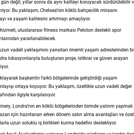
 gün değil, yıllar sonra da aynı kaliteyi koruyacak sürdürülebilir 
niyor. Bu yaklaşım, Chelsea’nin köklü bahçecilik mirasını
yı ve yaşam kalitesini artırmayı amaçlıyor.
hizmeti, uluslararası fitness markası Peloton destekli spor
anlarından yararlanabilecek.
 uzun vadeli yaklaşımını yansıtan önemli yaşam adreslerinden bi
dra lokasyonlarıyla buluşturan proje, istikrar ve güven arayan
iyor.
klayarak başkentin farklı bölgelerinde geliştirdiği yaşam
e anlayışı ortaya koyuyor. Bu yaklaşım, özellikle uzun vadeli değer
fından ilgiyle karşılanıyor.
ery, Londra’nın en köklü bölgelerinden birinde yatırım yapmak
 pazarı için hazırlanan erken dönem satın alma avantajları ve özel
arla uzun soluklu iş birlikleri kurma hedefini destekliyor.
t Anvil, faaliyetlerini yalnızca Londra’da sürdüren ve kentin ön