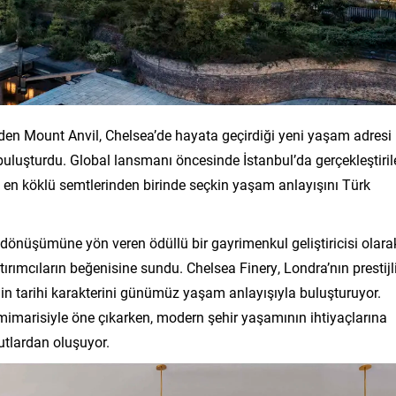
nden Mount Anvil, Chelsea’de hayata geçirdiği yeni yaşam adresi
a buluşturdu. Global lansmanı öncesinde İstanbul’da gerçekleştiri
ın en köklü semtlerinden birinde seçkin yaşam anlayışını Türk
 dönüşümüne yön veren ödüllü bir gayrimenkul geliştiricisi olara
atırımcıların beğenisine sundu. Chelsea Finery, Londra’nın prestijl
n tarihi karakterini günümüz yaşam anlayışıyla buluşturuyor.
mimarisiyle öne çıkarken, modern şehir yaşamının ihtiyaçlarına
utlardan oluşuyor.