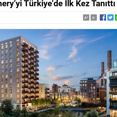
ry’yi Türkiye’de İlk Kez Tanıttı
A
+
A
-