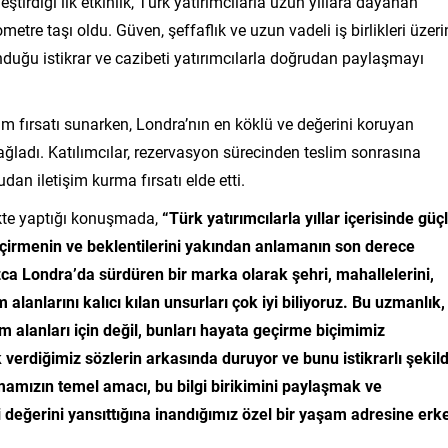
tirdiği ilk etkinlik, Türk yatırımcılarla uzun yıllara dayanan
ometre taşı oldu. Güven, şeffaflık ve uzun vadeli iş birlikleri üzeri
nduğu istikrar ve cazibeti yatırımcılarla doğrudan paylaşmayı
işim fırsatı sunarken, Londra’nın en köklü ve değerini koruyan
ğladı. Katılımcılar, rezervasyon sürecinden teslim sonrasına
n iletişim kurma fırsatı elde etti.
ikte yaptığı konuşmada,
“Türk yatırımcılarla yıllar içerisinde güç
 geçirmenin ve beklentilerini yakından anlamanın son derece
zca Londra’da sürdüren bir marka olarak şehri, mahallelerini,
lanlarını kalıcı kılan unsurları çok iyi biliyoruz. Bu uzmanlık, 
alanları için değil, bunları hayata geçirme biçimimiz
verdiğimiz sözlerin arkasında duruyor ve bunu istikrarlı şekil
mamızın temel amacı, bu bilgi birikimini paylaşmak ve
li değerini yansıttığına inandığımız özel bir yaşam adresine erk