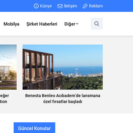
Künye
İletişim
Reklam
Mobilya
Şirket Haberleri
Diğer
Değer
Benesta Benleo Acıbadem’de lansmana
tion
özel fırsatlar başladı
Güncel Konular