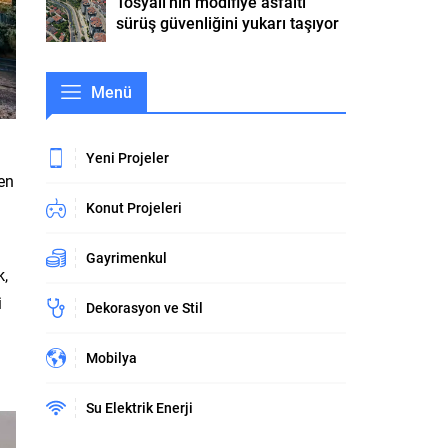
Tosyalı’nın modifiye asfaltı
sürüş güvenliğini yukarı taşıyor
Menü
Yeni Projeler
len
Konut Projeleri
Gayrimenkul
k,
i
Dekorasyon ve Stil
Mobilya
Su Elektrik Enerji