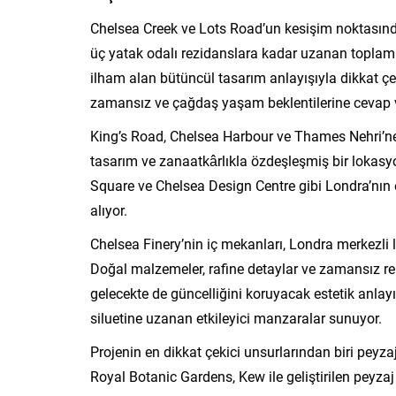
Chelsea Creek ve Lots Road’un kesişim noktasınd
üç yatak odalı rezidanslara kadar uzanan toplam 
ilham alan bütüncül tasarım anlayışıyla dikkat çek
zamansız ve çağdaş yaşam beklentilerine cevap 
King’s Road, Chelsea Harbour ve Thames Nehri’ne 
tasarım ve zanaatkârlıkla özdeşleşmiş bir lokasyo
Square ve Chelsea Design Centre gibi Londra’nın 
alıyor.
Chelsea Finery’nin iç mekanları, Londra merkezli l
Doğal malzemeler, rafine detaylar ve zamansız re
gelecekte de güncelliğini koruyacak estetik anlay
siluetine uzanan etkileyici manzaralar sunuyor.
Projenin en dikkat çekici unsurlarından biri peyz
Royal Botanic Gardens, Kew ile geliştirilen peyzaj k