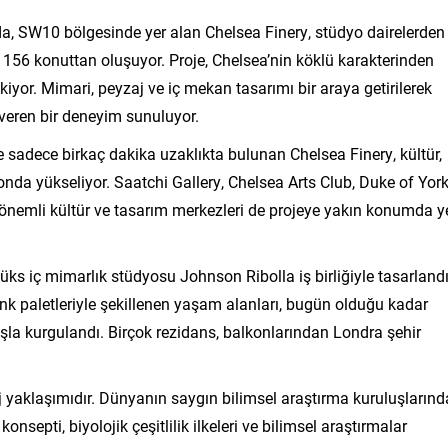
a, SW10 bölgesinde yer alan Chelsea Finery, stüdyo dairelerden
156 konuttan oluşuyor. Proje, Chelsea’nin köklü karakterinden
iyor. Mimari, peyzaj ve iç mekan tasarımı bir araya getirilerek
veren bir deneyim sunuluyor.
sadece birkaç dakika uzaklıkta bulunan Chelsea Finery, kültür,
nda yükseliyor. Saatchi Gallery, Chelsea Arts Club, Duke of Yor
önemli kültür ve tasarım merkezleri de projeye yakın konumda y
üks iç mimarlık stüdyosu Johnson Ribolla iş birliğiyle tasarlandı
nk paletleriyle şekillenen yaşam alanları, bugün olduğu kadar
ışla kurgulandı. Birçok rezidans, balkonlarından Londra şehir
aj yaklaşımıdır. Dünyanın saygın bilimsel araştırma kuruluşların
onsepti, biyolojik çeşitlilik ilkeleri ve bilimsel araştırmalar