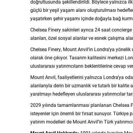
doğrultusunda şekillendirildi. Böylece yalnızca ilk
güçlü bir yeşil yaşam alanı oluşturulması hedefle
yaşatırken şehir yaşamı içinde doğayla bağ kurma
Chelsea Finery sakinleri ayrıca 24 saat concierge 
alanları, özel sosyal alanlar ve esnek çalışma al
Chelsea Finery, Mount Anvil’in Londra’ya yönelik
olarak öne çıkıyor. Tasarım kalitesini merkezi Lon
uluslararası yatırımcıların beklentilerine cevap ver
Mount Anvil, faaliyetlerini yalnızca Londra’ya oda
alanlarıyla derin bir uzmanlık ve tutarlı bir kalit
yaratmayı hedefleyen uluslararası yatırımcılar tara
2029 yılında tamamlanması planlanan Chelsea Fin
isteyenler için önemli bir fırsat sunuyor. Türkiye
yatırım modelleri de Mount Anvil’in Türk yatırımcıl
Mount Anvil Hakkında:
1991 yılında kurulan Moun