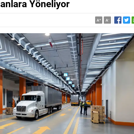
lanlara Yöneliyor
A
+
A
-