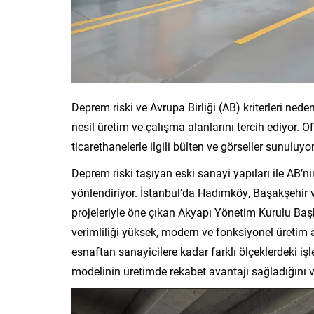
Deprem riski ve Avrupa Birliği (AB) kriterleri nedeni
nesil üretim ve çalışma alanlarını tercih ediyor. O
ticarethanelerle ilgili bülten ve görseller sunuluyor
Deprem riski taşıyan eski sanayi yapıları ile AB’nin ç
yönlendiriyor. İstanbul’da Hadımköy, Başakşehir v
projeleriyle öne çıkan Akyapı Yönetim Kurulu Başka
verimliliği yüksek, modern ve fonksiyonel üretim a
esnaftan sanayicilere kadar farklı ölçeklerdeki işl
modelinin üretimde rekabet avantajı sağladığını v