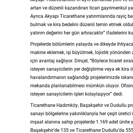
artan ve düzenli kazandıran ticari gayrimenkul yatı
Ayrıca Akyapı Ticarethane yatırımlarında rayiç bell
bulmak ve kira bedelini düzenli temin etmek oldukç
yatırım değerini her gün artıracaktır” ifadelerini ku
Projelerde bölümlerin yatayda ve dikeyde ihtiya
makine eklemek, işi büyütmek, lojistik yönünden z
için avantaj sağlıyor. Dinçel, “Böylece ticaret
isteyen sanayicilerin yer değiştirme veya ek kira
havalandırmanın sağlandığı projelerimizde iskanı
mekanda planlanabilmesi mümkün oluyor. Ofisini,
isteyen sanayicilerin işleri kolaylaşıyor” dedi.
Ticarethane Hadımköy, Başakşehir ve Dudullu proje
sanayi bölgelerine yakınlıklarıyla her çeşit üretic
inşaat alanına sahip projelerde 1.169 adet ünite
Başakşehir’de 135 ve Ticarethane Dudullu’da 555