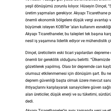
yeşil dönüşümü zorunlu kılıyor. Hüseyin Dinçel, “Sa
üretim yapmaları gerekiyor. Akyapı Ticarethane pr
önemli ekonomik bölgelere düşük vergi avantajı ve i
büyümek isteyen KOBİ’ler ‘alan kullanım esnekliğin
Akyapı Ticarethaneler, bu talepleri tek başına kar
nesil iş yaşamına liderlik ediyor ve mühendislik 
Dinçel, üreticilerin eski ticari yapılardan deprem
önemli bir gereklilik olduğunu belirtti. “Ülkemizde
gözetilerek yapılmış. Olası bir depremde can kay
olumsuz etkilenmemesi için dönüşüm şart. Bu ne
deprem güvenliği başta olmak üzere mevcut sanayi
ihtiyaçlarını karşılayarak sanayicilere güven sağlı
alan üreticiler, düşük enerji ve su tüketimi, sürdür
dedi.
Akyapı Ticarethaneler’in aynı zamanda yeni ve etki