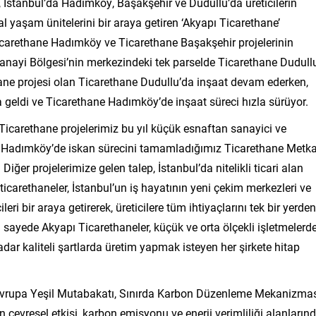
 İstanbul’da Hadımköy, Başakşehir ve Dudullu’da üreticilerin
al yaşam ünitelerini bir araya getiren ‘Akyapı Ticarethane’
, Ticarethane Hadımköy ve Ticarethane Başakşehir projelerinin
Sanayi Bölgesi’nin merkezindeki tek parselde Ticarethane Dudull
hane projesi olan Ticarethane Dudullu’da inşaat devam ederken,
ldi ve Ticarethane Hadımköy’de inşaat süreci hızla sürüyor.
icarethane projelerimiz bu yıl küçük esnaftan sanayici ve
ekti. Hadımköy’de iskan sürecini tamamladığımız Ticarethane Metk
 Diğer projelerimize gelen talep, İstanbul’da nitelikli ticari alan
ticarethaneler, İstanbul’un iş hayatının yeni çekim merkezleri ve
eri bir araya getirerek, üreticilere tüm ihtiyaçlarını tek bir yerden
 sayede Akyapı Ticarethaneler, küçük ve orta ölçekli işletmelerd
adar kaliteli şartlarda üretim yapmak isteyen her şirkete hitap
an Avrupa Yeşil Mutabakatı, Sınırda Karbon Düzenleme Mekanizma
 çevresel etkisi, karbon emisyonu ve enerji verimliliği alanların