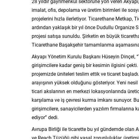
28 yıldır gayrimenkul sektörüne yön veren Akyapı,
imalat, ofis, depolama ve üretim birimleri ile sosy
projelerini hızla ilerletiyor. Ticarethane Metkap
ardından yaklaşık bir yıl önce Dudullu Organize 
projesi satışa sunuldu. Şirketin en büyük ticaret
Ticarethane Başakşehir tamamlanma aşamasına ge
Akyapı Yönetim Kurulu Başkanı Hüseyin Dinçel, “T
girişimcilere kadar geniş bir kesimin ilgisini ç
projemizde üniteleri teslim ettik ve ticaret başladı.
arayışının yüksek olduğunu gösteriyor. Yeni nesil 
ticari akslarının en merkezi lokasyonlarında üreticil
karşılama ve iş çevresi kurma imkanı sunuyor. Bu
girişimcilere, sanayicilerden yazılım firmalarına k
ediyor” dedi.
Avrupa Birliği ile ticarette bu yıl gündemde ol
ve Reach Tüzüğü gibi yasal zorunluluklar, üretimin