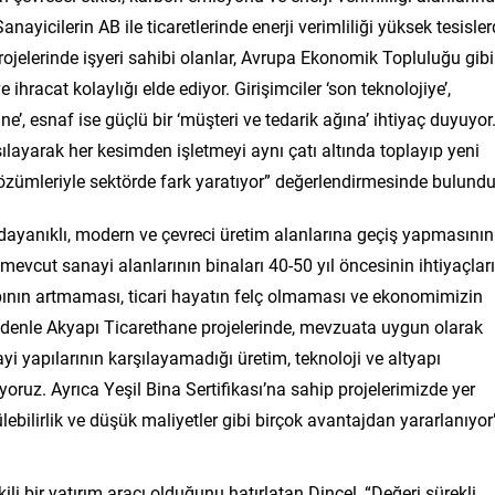
nayicilerin AB ile ticaretlerinde enerji verimliliği yüksek tesisle
ojelerinde işyeri sahibi olanlar, Avrupa Ekonomik Topluluğu gibi
hracat kolaylığı elde ediyor. Girişimciler ‘son teknolojiye’,
e’, esnaf ise güçlü bir ‘müşteri ve tedarik ağına’ ihtiyaç duyuyor
şılayarak her kesimden işletmeyi aynı çatı altında toplayıp yeni
çözümleriyle sektörde fark yaratıyor” değerlendirmesinde bulundu
e dayanıklı, modern ve çevreci üretim alanlarına geçiş yapmasının
 mevcut sanayi alanlarının binaları 40-50 yıl öncesinin ihtiyaçları
bının artmaması, ticari hayatın felç olmaması ve ekonomimizin
denle Akyapı Ticarethane projelerinde, mevzuata uygun olarak
 yapılarının karşılayamadığı üretim, teknoloji ve altyapı
yoruz. Ayrıca Yeşil Bina Sertifikası’na sahip projelerimizde yer
ülebilirlik ve düşük maliyetler gibi birçok avantajdan yararlanıyor
li bir yatırım aracı olduğunu hatırlatan Dinçel, “Değeri sürekli