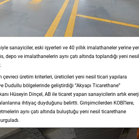
yle sanayiciler, eski işyerleri ve 40 yıllık imalathaneler yerine ye
fis, depo ve imalathanelerin aynı çatı altında toplandığı yeni nesi
.
evreci üretim kriterleri, üreticileri yeni nesil ticari yapılara
e Dudullu bölgelerinde geliştirdiği “Akyapı Ticarethane”
nı Hüseyin Dinçel, AB ile ticaret yapan sanayicilerin artık enerj
lanlarına ihtiyaç duyduğunu belirtti. Girişimcilerden KOBİ’lere,
etmelerin aynı çatı altında buluştuğu yeni nesil ticarethane
urguladı.