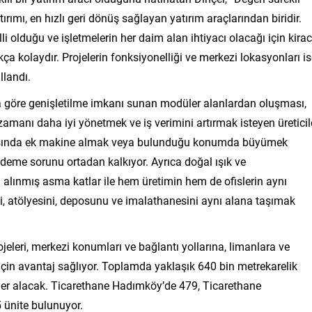
rımı, en hızlı geri dönüş sağlayan yatırım araçlarından biridir.
i olduğu ve işletmelerin her daim alan ihtiyacı olacağı için kirac
a kolaydır. Projelerin fonksiyonelliği ve merkezi lokasyonları i
llandı.
ca göre genişletilme imkanı sunan modüler alanlardan oluşması,
amanı daha iyi yönetmek ve iş verimini artırmak isteyen üreticil
 sırasında ek makine almak veya bulunduğu konumda büyümek
 ödeme sorunu ortadan kalkıyor. Ayrıca doğal ışık ve
 alınmış asma katlar ile hem üretimin hem de ofislerin aynı
 atölyesini, deposunu ve imalathanesini aynı alana taşımak
leri, merkezi konumları ve bağlantı yollarına, limanlara ve
i için avantaj sağlıyor. Toplamda yaklaşık 640 bin metrekarelik
 yer alacak. Ticarethane Hadımköy’de 479, Ticarethane
 ünite bulunuyor.