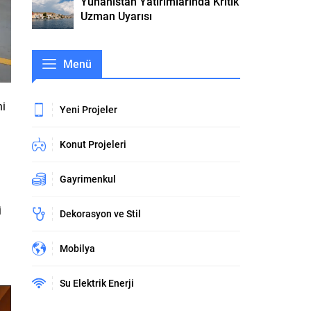
Yunanistan Yatırımlarında Kritik
Uzman Uyarısı
Menü
ni
Yeni Projeler
l
Konut Projeleri
Gayrimenkul
i
Dekorasyon ve Stil
Mobilya
Su Elektrik Enerji