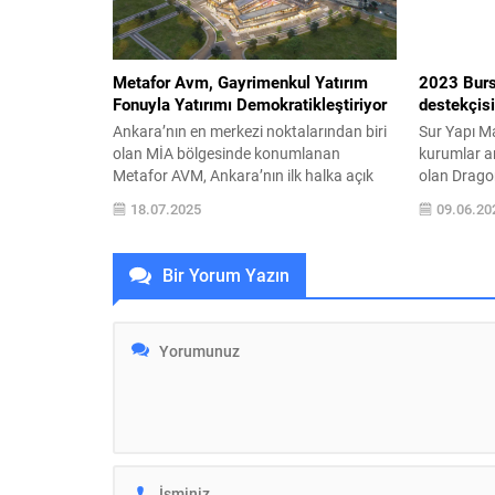
Metafor Avm, Gayrimenkul Yatırım
2023 Burs
Fonuyla Yatırımı Demokratikleştiriyor
destekçis
Ankara’nın en merkezi noktalarından biri
Sur Yapı M
olan MİA bölgesinde konumlanan
kurumlar a
Metafor AVM, Ankara’nın ilk halka açık
olan Drago
Gayrimenkul Yatırım Fonu (GYF) olarak
Haziran’da
18.07.2025
09.06.20
rekor taleple yatırımcılarla buluştu.
gerçekleşti
Lansman döneminde 400’ü aşkın
2023’e Sur
yatırımcının ilgisiyle sektöre güçlü bir giriş
sponsoru o
Bir Yorum Yazın
yaptı ve “daha erişilebilir, şeffaf ve
markalarını
sürdürülebilir gayrimenkul yatırımı”
Yapı Marka
vizyonuyla yatırımcıların odağı haline
arası su spo
geldi. GAYRİMENKULDE YENİ...