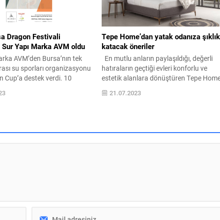
a Dragon Festivali
Tepe Home’dan yatak odanıza şıklı
i Sur Yapı Marka AVM oldu
katacak öneriler
arka AVM’den Bursa’nın tek
En mutlu anların paylaşıldığı, değerli
rası su sporları organizasyonu
hatıraların geçtiği evleri konforlu ve
n Cup’a destek verdi. 10
estetik alanlara dönüştüren Tepe Home
 Nefes Dağyenice’de
özgün tasarımlarıyla yatak odalarınıza
23
21.07.2023
rilecek olan Bursa Dragon Cup
zarafet katıyor. Evinizin en özel köşesi
 Yapı Marka AVM, forma
olan yatak odanız için her zevke göre
ldu. Türkiye’nin en seçkin
ürün gamı bulunan Tepe Home,
 ziyaretçileriyle buluşturan Sur
tasarımları ile şıklık ve konforu bir arad
 AVM, Bursa’nın tek kurumlar
sunuyor. Kendinizi huzurlu
rları...
hissedeceğiniz...