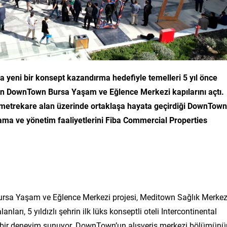
a yeni bir konsept kazandırma hedefiyle temelleri 5 yıl önce
lan DownTown Bursa Yaşam ve Eğlence Merkezi kapılarını açtı.
n metrekare alan üzerinde ortaklaşa hayata geçirdiği DownTown
ma ve yönetim faaliyetlerini Fiba Commercial Properties
rsa Yaşam ve Eğlence Merkezi projesi, Meditown Sağlık Merkez
nları, 5 yıldızlı şehrin ilk lüks konseptli oteli Intercontinental
klı bir deneyim sunuyor. DownTown’un alışveriş merkezi bölümünü