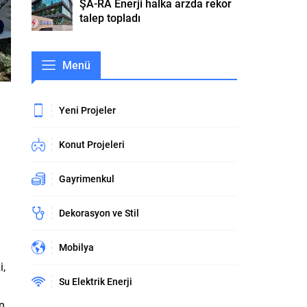
ŞA-RA Enerji halka arzda rekor
talep topladı
Menü
Yeni Projeler
Konut Projeleri
Gayrimenkul
Dekorasyon ve Stil
Mobilya
i,
Su Elektrik Enerji
n