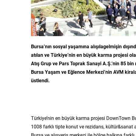
Bursa’nın sosyal yaşamına alışılagelmişin dışınd
atılan ve Türkiye’nin en büyük karma projesi o
Atış Grup ve Pars Toprak Sanayi A.Ş.’nin 85 bi
Bursa Yaşam ve Eğlence Merkezi’nin AVM kirala
üstlendi.
Türkiye’nin en büyük karma projesi DownTown Bu
1008 farklı tipte konut ve rezidans, kültür&sanat ala
Bursa ve alışveriş merkezi ile bölge halkına far