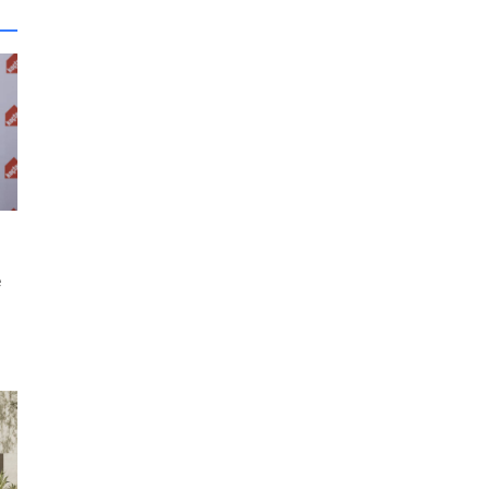
e
z
li