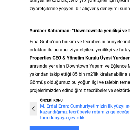
bünyesine katarak, AVM’yi ziyaretçileri için çekim
ziyaretçilerine yepyeni bir alışveriş deneyimi sun
Yurdaer Kahraman: “DownTown’da yenilikçi ve f
Fiba Grubu’nun birikim ve tecrübesini bünyelerin
ortakları ile beraber ziyaretçilere yenilikçi ve far
Properties CEO & Yönetim Kurulu Üyesi Yurdae
arasında yer alan Downtown Yaşam ve Eğlence Merke
yakından takip ettiği 85 bin m2’lik kiralanabilir 
Görmüş olduğumuz bu yoğun ilgi ve talebin temeli
projelerimizden edindiğimiz tecrübeler ve sektör
ÖNCEKİ KONU
M. Erdal Eren: Cumhuriyetimizin ilk yüzyılı
kazandığımız tecrübeyle rotamızı geleceğe
tüm dünyaya çevirdik