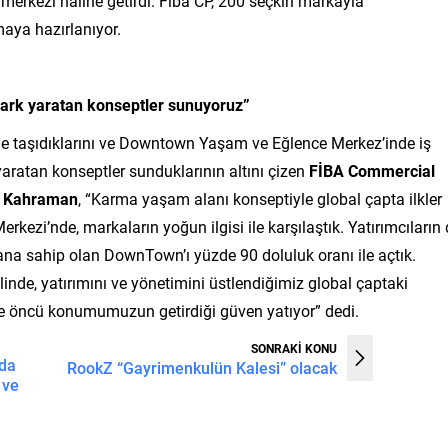
 merkezi haline getirdi. Fiba CP, 200 seçkin markayla
maya hazırlanıyor.
ark yaratan konseptler sunuyoruz”
de taşıdıklarını ve Downtown Yaşam ve Eğlence Merkez’inde iş
k yaratan konseptler sunduklarının altını çizen
FİBA Commercial
r Kahraman
, “Karma yaşam alanı konseptiyle global çapta ilkler
zi’nde, markaların yoğun ilgisi ile karşılaştık. Yatırımcıların
alana sahip olan DownTown’ı yüzde 90 doluluk oranı ile açtık.
nde, yatırımını ve yönetimini üstlendiğimiz global çaptaki
de öncü konumumuzun getirdiği güven yatıyor” dedi.
SONRAKİ KONU
nda
RookZ “Gayrimenkulün Kalesi” olacak
 ve