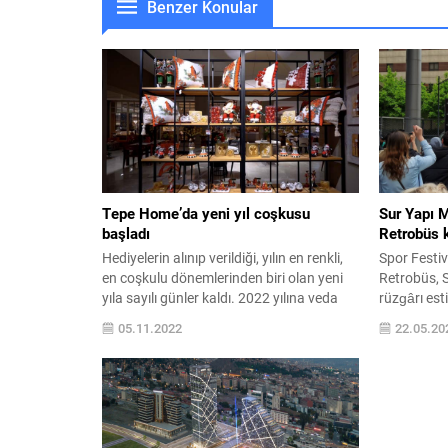
Benzer Konular
Tepe Home’da yeni yıl coşkusu
Sur Yapı M
başladı
Retrobüs 
Hediyelerin alınıp verildiği, yılın en renkli,
Spor Festiv
en coşkulu dönemlerinden biri olan yeni
Retrobüs, 
yıla sayılı günler kaldı. 2022 yılına veda
rüzgârı est
edip yepyeni bir yıla merhaba dediğimiz
Akademi Ca
05.11.2022
22.05.20
bu günlerde; yediden yetmişe herkese
buluşan yüzl
hitap eden Tepe Home, yeni yıl aksesuar
yıllara dam
koleksiyonu ile dekorasyon severler için
Türkiye’nin
büyülü ve masalsı bir dünyanın kapılarını
ziyaretçile
aralıyor. Büyük...
AVM’nin ge
Festivali, bu