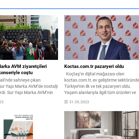
arka AVM ziyaretçileri
Koctas.com.tr pazaryeri oldu
konseriyle coştu
Koçtaş’ın dijital mağazası olan
ali’nde sahneye çıkan
koctas.com.tr, ev geliştirme sektöründ
Sur Yapı Marka AVM’de nostalji
Türkiye’nin ilk ve tek pazaryeri oldu.
irdi. Sur Yapı Marka AVM’nin
Yaşam alanlarıyla ilgili tüm ürünleri ve
ddesi açık otoparkında
çözüm önerilerini bir arada sunan
23
31.05.2023
erce kişi 70’li, 80’li ve 90’lı
koctas.com.tr, geniş tedarikçi ağıyla yü
gasını vuran şarkılarla coştu.
binlerce ürün seçeneğini Koçtaş garanti
 en seçkin markalarını
satış sonrası hizmet avantajıyla
riyle buluşturan Sur Yapı Marka
müşterileriyle buluşturuyor. Konuyla
leneksel hale gelen Spor
ilgili açıklama yapan Koçtaş Genel
...
Müdürü...