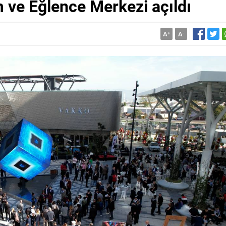
ve Eğlence Merkezi açıldı
A
+
A
-