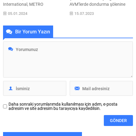
International, METRO
AVM’lerde dondurma şölenine
PROPERTIES ’in bölgesel
dönüşüyor. Sur Yapı
05.01.2024
15.07.2023
çeşitliliğin merkezi kabul edilen
Metrogarden, 16 Temmuz’da
M1 Adana AVM’deki ve Konya’nın
workshop alanları kurarak küçük
ilk modern alışveriş
ziyaretçileri mutlu ederken 2 bin
Bir Yorum Yazın
merkezlerinden biri olan M1
340 adet Twister ikramında
Konya AVM’deki paylarını ve bu
bulunacak. Axis İstanbul’da ise
paylara tekabül eden toplam 61
Dünya Dondurma Günü, 15 ve 16
bin 626 metrekarelik kiralanabilir
Temmuz’da Minik Şefler
alanın satışını 3 ay gibi kısa bir
Dondurma Atölyesi ile
sürede gerçekleştirdi....
kutlanacak. Her...
Daha sonraki yorumlarımda kullanılması için adım, e-posta
adresim ve site adresim bu tarayıcıya kaydedilsin.