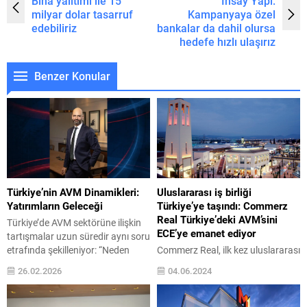
Bina yalıtımı ile 15
İnsay Yapı:
milyar dolar tasarruf
Kampanyaya özel
edebiliriz
bankalar da dahil olursa
hedefe hızlı ulaşırız
Benzer Konular
Türkiye’nin AVM Dinamikleri:
Uluslararası iş birliği
Yatırımların Geleceği
Türkiye’ye taşındı: Commerz
Real Türkiye’deki AVM’sini
Türkiye’de AVM sektörüne ilişkin
ECE’ye emanet ediyor
tartışmalar uzun süredir aynı soru
etrafında şekilleniyor: “Neden
Commerz Real, ilk kez uluslararası
artık yeni AVM yatırımı
alışveriş merkezlerinden birinin
26.02.2026
04.06.2024
yapılmıyor?” Bu soruya verilen
yönetimini, ECE Marketplaces’ın
yanıtlar çoğu zaman talep tarafı
Türkiye’deki iştiraki ECE Türkiye’ye
üzerinden okunuyor. Oysa
emanet etti. İki şirket böylece