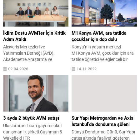
bugünkü tabloyu doğru
Almanya’da perakende
değerlendirmek için konuyu
gayrimenkul sektöründe uzun
öncelikle yatırım matematiği
yıllara dayanan iş birliklerini
üzerinden ele almak gerekiyor.
uluslararası alana da taşıyor. ECE
AVM yatırımı, kısa vadeli
Türkiye’nin Commerz Real’in
İklim Dostu AVM’ler İçin Kritik
M1Konya AVM, ara tatilde
dalgalanmalardan ziyade uzun
açtığı ihaleyi kazanarak üstlendiği
Adım Atıldı
çocuklar için dop dolu
vadeli nakit...
bu görev, İzmir’deki “Forum
Alışveriş Merkezleri ve
Konya’nın yaşam merkezi
Bornova” alışveriş merkezinin
Yatırımcıları Derneği (AYD),
M1Konya AVM, çocuklar için ara
stratejik bir...
Akademetre Araştırma ve
tatilde öğretici ve eğlenceli bir
Danışmanlık, İş Dünyası ve
atölye programı hazırladı. Sevimli
02.04.2026
14.11.2022
Sürdürülebilir Kalkınma Derneği
miniklerin tatillerini renklendirmek
(SKD Türkiye) ile Türkiye Bilişim
için harekete geçen M1Konya
Vakfı (TBV) arasında “Alışveriş
AVM; 12 Kasım’da başlayan
Merkezlerinde Yapay Zeka
atölye programlarını 21 Kasım’a
Destekli Enerji Verimliliği
kadar sürdürecek. M1Konya
Projesi”nin ikinci faza
AVM’de her gün, mini kampüs
taşınmasına yönelik iş birliği
çocuk atölyeleri saat 14.00 ile
protokolü imzalandı. Bu proje,
18:00 arasında beş seans
3 ayda 2 büyük AVM satışı
Sur Yapı Metrogarden ve Axis
AVM’lerin iklim dostu şekilde
olarak...
İstanbul’da dondurma şöleni
Uluslararası ticari gayrimenkul
yönetilmesine katkı sağlamayı
danışmanlık şirketi Cushman &
Dünya Dondurma Günü, Sur Yapı
amaçlıyor....
Wakefield | TR
çatısı altında faaliyet gösteren