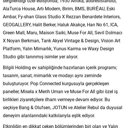
sergilendiği özel edisyonda; 1930 Antika, addresistanbul,
AlaTurca House, Artı Modern, Birim, BMS, BURĒAU, Eski
Ambar, Fy-shan Glass Studio X Rezzan Benardete Interiors,
GEOGALLERY, Halit Berker, Haluk Akakçe, Han No 61, ICA,
Green Mall, Maru, Maison Saiki, Muse For All, Sevil Dolmacı
X Noyan Berkman, Tarık Akyel Vintage & Design, Vision Art
Platform, Yalın Mimarlık, Yunus Karma ve Waxy Design
Studio gibi tanınmış isimler yer alıyor.
Bilgili Holding ev sahipliğinde hazırlanan içerik programı;
tasarım, sanat, mimarlık ve modayı aynı zeminde
buluşturuyor. Pop Connected kurgusuyla gerçekleşen
paneller, Misela x Merih Uman ve Muse For All gibi özel iş
birlikleri ziyaretçilere ilham vermeye devam ediyor. Bu
seçkiye Bang & Olufsen, JOTUN ve Atelier Rebul da duyusal
deneyim alanlarındaki katkılarıyla eşlik ediyor.
Etkinliğin en dikkat çeken bölümlerinden biri olan ve Yalın