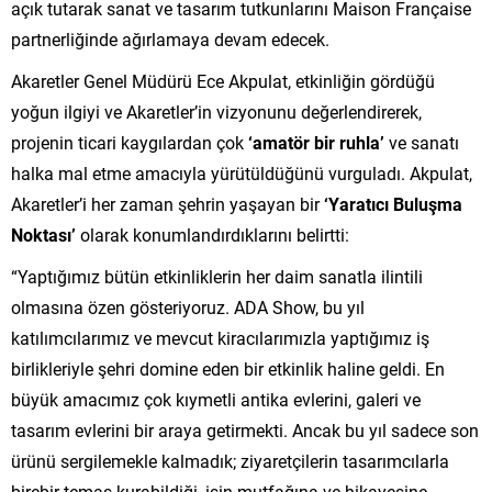
açık tutarak sanat ve tasarım tutkunlarını Maison Française
partnerliğinde ağırlamaya devam edecek.
Akaretler Genel Müdürü Ece Akpulat, etkinliğin gördüğü
yoğun ilgiyi ve Akaretler’in vizyonunu değerlendirerek,
projenin ticari kaygılardan çok
‘amatör bir ruhla’
ve sanatı
halka mal etme amacıyla yürütüldüğünü vurguladı. Akpulat,
Akaretler’i her zaman şehrin yaşayan bir
‘Yaratıcı Buluşma
Noktası’
olarak konumlandırdıklarını belirtti:
“Yaptığımız bütün etkinliklerin her daim sanatla ilintili
olmasına özen gösteriyoruz. ADA Show, bu yıl
katılımcılarımız ve mevcut kiracılarımızla yaptığımız iş
birlikleriyle şehri domine eden bir etkinlik haline geldi. En
büyük amacımız çok kıymetli antika evlerini, galeri ve
tasarım evlerini bir araya getirmekti. Ancak bu yıl sadece son
ürünü sergilemekle kalmadık; ziyaretçilerin tasarımcılarla
birebir temas kurabildiği, işin mutfağına ve hikayesine