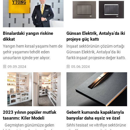
Binalardaki yangın riskine
Günsan Elektrik, Antalya’da iki
dikkat
projeye güç kattı
Yangın hem kırsal yaşamı hem de
İnşaat sektörünün çözüm ortağı
şehir yaşamını tehdit eden
Günsan Elektrik, Antalya’da iki
unsurların içinde yer alıyor.
farklı inşaat projesine değer kattı.
Korunma önlemlerinin
Her iki projede de Domino serisi ile
09.09.2024
05.06.2024
alınmaması, bilgisizlik, ihmal ve
yer alan Günsan Elektrik, oda
kazalar can ve mal kayıplarının
tasarımlarında modern bir
artmasına neden oluyor. Türk
görünüm oluşturdu. Anahtar ve
Ytong Genel Müdürü Tolga
priz sektörüne getirdiği yenilikçi ve
Öztoprak, konut sayısındaki artış,
özgün yaklaşımıyla sektörde
zamanla eskiyen ve bakımı
farkını ortaya koyan Günsan
yapılmayan önleyici sistemler ve
Elektrik, kullanıcı dostu ve yenilikçi
denetimsizlik gibi nedenlerden
çözümleriyle hem konfor...
2023 yılının popüler mutfak
Geberit kumanda kapaklarıyla
ötürü Türkiye’de...
tasarımı: Kiler Modeli
banyolar daha eşsiz ve özel
Geçmişten günümüze gelen
Sıhhi tesisat ve vitrifiye sektörüne