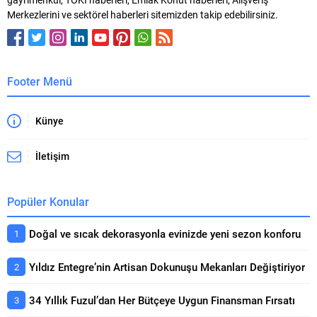
Shui’ye göre ev düzenlemede öne
Hijyen Günü’nde GROHE, zararlı
Merkezlerini ve sektörel haberleri sitemizden takip edebilirsiniz.
çıkan önemli noktalar arasında
bakteriler ve virüslere karşı temas
aynaların yerleşimi, giriş bölümü,
noktalarının temiz tutulması
mobilya...
gerektiğini vurguluyor. GROHE,...
Footer Menü
Künye
İletişim
Popüler Konular
Doğal ve sıcak dekorasyonla evinizde yeni sezon konforu
Yıldız Entegre’nin Artisan Dokunuşu Mekanları Değiştiriyor
34 Yıllık Fuzul’dan Her Bütçeye Uygun Finansman Fırsatı