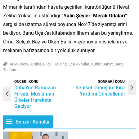
Mimarlık tarafından hayata geçirilen, küratörlüğünü Heval
Zeliha Yüksel’in üstlendiği
“Yalın Şeyler: Merak Odaları”
sergisi de uzatma süresi boyunca No:47’de ziyaretçilerini
bekliyor. Banu Uçak’ın kitabından ilham alan bu yerleştirme,
Ömer Selçuk Baz ve Okan Bal’ın vizyonuyla nesnelerin ve
mekanın hafızasında bir yolculuk sunuyor.
,
,
,
,
,
,
ADA Show
Antika
Bilgili Holding
Ece Akpulat
Kültür Sanat
Sergi
Tasarım
ÖNCEKİ KONU
SONRAKİ KONU
Dubai’de Ramazan
Kentsel Dönüşüm Kira
Fırsatı: Müslüman
Yardımı Güncellendi
Ülkeler Harekete
Geçiyor
Benzer Konular