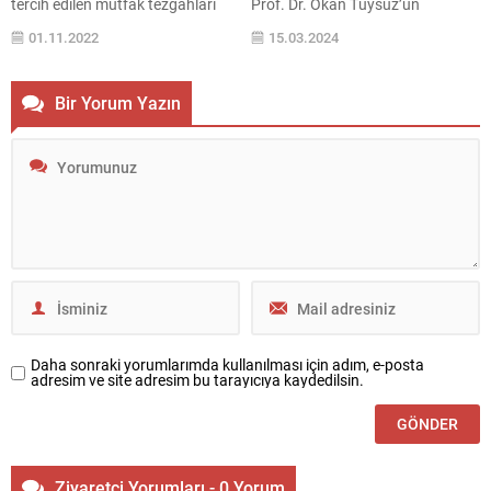
tercih edilen mutfak tezgahları
Prof. Dr. Okan Tüysüz’ün
olduğunu söyleyen Efesus Stone
konuşmacı olarak
01.11.2022
15.03.2024
Genel Müdürü Bilgehan Uysal,
katıldığı, ‘’Deprem ve Türkiye’’
sektörde talebi giderek artan
konulu seminer Zoom ve YouTube
porselen ve kuvars mutfak
üzerinden gerçekleşti. Seminerde
Bir Yorum Yazın
tezgahların avantajlarına ilişkin
Prof.Dr.Tüysüz önemli
değerlendirmelerde bulundu.
açıklamalarda bulundu. İstanbul
Uysal, “Mutfakta tezgah sadece
Rumeli Üniversitesi’nde
estetik açıdan değil; kullanım
gerçekleştirilen seminerin açılış
kolaylığı, bakım ve dayanıklılık
konuşmasını Öğretim Görevlisi
açısından da beklentileri
Güler BÜYÜK YILMAZ yaptı.
karşılayabilmelidir. Geleneksel
Yılmaz konuşmasında,
mutfak...
“Türkiye’nin coğrafyası, yapısı ve
iklim özelliklerinden dolayı doğal
afetlere en çok...
Daha sonraki yorumlarımda kullanılması için adım, e-posta
adresim ve site adresim bu tarayıcıya kaydedilsin.
Ziyaretçi Yorumları - 0 Yorum