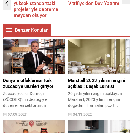
yüksek standarttaki
Vitrifiye’den Dev Yatırım
projeleriyle depreme
meydan okuyor
Benzer Konular
Dünya mutfaklarına Türk
Marshall 2023 yılının rengini
züccaciye ürünleri giriyor
açıkladı: Başak Esintisi
Züccaciyeciler Derneği
20 yıldır yılın rengini açıklayan
(ZÜCDER)’nin desteğiyle
Marshall, 2023 yılının rengini
düzenlenen sektörünün
doğadan ilham alan pozitif,
dünyadaki 3., Avrupa’nın 2. büyük
parlak bir ton olan “Başak
07.09.2023
04.11.2022
fuarı ZÜCHEX Ev ve Mutfak
Esintisi” olarak belirledi. Marshall,
Eşyaları Fuarı, 14 Eylül Perşembe
doğa ile bir bağ sunan ve yaşam
günü 33. kez TÜYAP’ta kapılarını
alanlarına doğanın büyüsü hissini