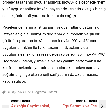
projeler tasarlanıp uygulanabiliyor. InovA+, dış cephede “hem
yüz” uygulanabilme imkânı sayesinde kesintisiz ve şık bir dış
cephe görünümü yaratma imkânı da sağlıyor.
Projelerinde minimalist tasarım ve düz hatlar oluşturmak
isteyenler için alüminyum doğrama gibi modern ve şık bir
görünüm yaratma imkânı sunan InovA+, 90° ve 45° çıta
uygulama imkânı ile farklı tasarım ihtiyaçlarına da
uygulama esnekliği sayesinde cevap verebiliyor. InovA+ PVC
Doğrama Sistemi, yüksek ısı ve ses yalıtım performansı ile
konforlu mekanlar yaratılmasına olanak tanırken ısıtma ve
soğutma için gereken enerji sarfiyatının da azaltılmasına
katkı sağlıyor.
,
ASAŞ
InovA+ PVC Doğrama Sistemi
ÖNCEKİ KONU
SONRAKİ KONU
Azizoğlu Gayrimenkul,
Ege Seramik ve Ege