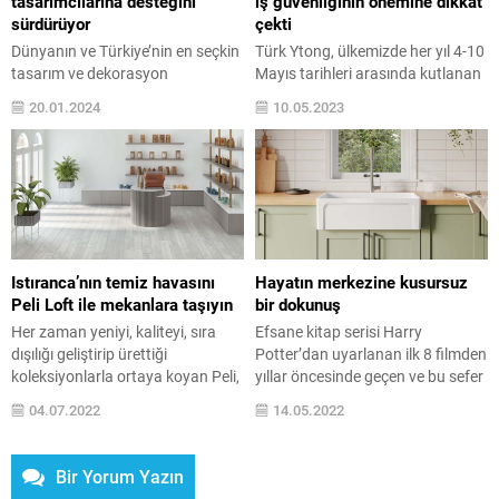
tasarımcılarına desteğini
iş güvenliğinin önemine dikkat
sürdürüyor
çekti
Dünyanın ve Türkiye’nin en seçkin
Türk Ytong, ülkemizde her yıl 4-10
tasarım ve dekorasyon
Mayıs tarihleri arasında kutlanan
markalarını tek çatı altında
İş Sağlığı ve Güvenliği Haftası
20.01.2024
10.05.2023
toplayan Skyland HOM
kapsamında düzenlediği
Dekorasyon Merkezi, geleceğin iç
etkinliklerle çalışanlarının iş
mimarları olacak üniversite
güvenliği konusundaki
öğrencilerini “Mekanda Algısal
farkındalığını artırmayı hedefliyor.
Tasarım” başlıklı bir panelde
Türk Ytong çalışanlarının
buluşturuyor. 27 Ocak Cumartesi
çocukları, Ytong fabrikalarındaki
günü gerçekleşecek etkinlikte
iş güvenliği kurallarını eğlenerek
10’dan fazla
öğrendiler. Çocukların iş
Istıranca’nın temiz havasını
Hayatın merkezine kusursuz
üniversitede mimarlık, iç mimarlık
güvenliğini anlatan resimlerle
Peli Loft ile mekanlara taşıyın
bir dokunuş
ve endüstriyel tasarım
renklendirdiği baretler Türk
Her zaman yeniyi, kaliteyi, sıra
Efsane kitap serisi Harry
bölümlerinde öğrenim gören
Ytong’un 5 fabrikasındaki
dışılığı geliştirip ürettiği
Potter’dan uyarlanan ilk 8 filmden
öğrenciler, panele ücretsiz katılım
sergilerde buluştu. Türkiye’nin...
koleksiyonlarla ortaya koyan Peli,
yıllar öncesinde geçen ve bu sefer
sağlayabilecekler....
Loft ailesinde yer alan Istranca
sadece büyücü dünyasını değil,
04.07.2022
14.05.2022
dekoru ile Istranca Dağları’nın
muggle yani ...
temiz atmosferini mekanlara
taşıyor. Dokunduğunuz anda
Bir Yorum Yazın
varlığını hissettiren Istranca, adı