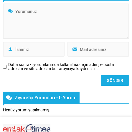
gibi varlığıyla zeminlere ayrı bir
hava katıyor. Günümüzde
modern yaşam alanları ‘Loft’ tipi
mekanlar, Türkiye’de de özellikle
metropol yaşamın...
Daha sonraki yorumlarımda kullanılması için adım, e-posta
adresim ve site adresim bu tarayıcıya kaydedilsin.
Ziyaretçi Yorumları - 0 Yorum
Henüz yorum yapılmamış.