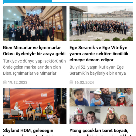
Bien Mimarlar ve İçmimarlar
Ege Seramik ve Ege Vitrifiye
Odası üyeleriyle bir araya geldi
yarım asırdır sektöre öncülük
etmeye devam ediyor
Türkiye ve dünya yapı sektörünün
önde gelen markalarından olan
Bu yıl 52. yaşını kutlayan Ege
Bien, İçmimarlar ve Mimarlar
Seramik’in bayileriyle bir araya
Odası Manavgat Şubesi üyeleri ile
geldiği Macaristan seyahatinde,
19.12.2023
16.02.2024
Antalya’da bir araya geldi.
Ege Seramik ve Ege Vitrifiye
Hayatı kolaylaştıran fikirleri
Yönetim Kurulu Başkanı Murat
yaratıcı tasarımlarla buluşturan
Polat ve Polat Holding Yönetim
Bien, Antalya’da İçmimarlar ve
Kurulu Başkanı Adnan Polat,
Mimarlar Odası Manavgat Şubesi
holdingin Macaristan yatırımlarını
üyeleri ile buluştu. Manavgat
anlattı. Seramik sektörüne
Mimarlar Odası Başkanı Ahmet
birçok ilki taşıyan Ege Seramik ve
Atcı ve Manavgat İçmimarlar
Ege Vitrifiye’nin bayi
Skyland HOM, geleceğin
Ytong çocukları baret boyadı,
Odası Başkanı...
buluşmasında Murat Polat...