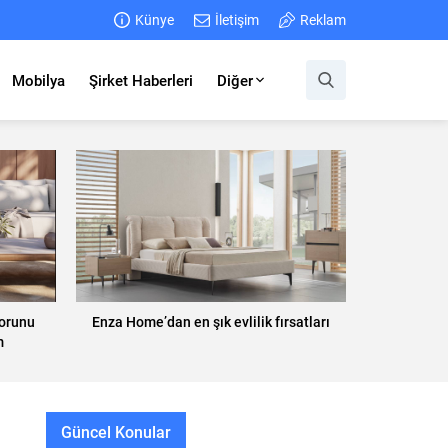
Künye
İletişim
Reklam
Mobilya
Şirket Haberleri
Diğer
forunu
Enza Home’dan en şık evlilik fırsatları
m
Güncel Konular