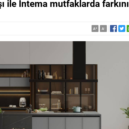
ı ile İntema mutfaklarda farkını
A
+
A
-