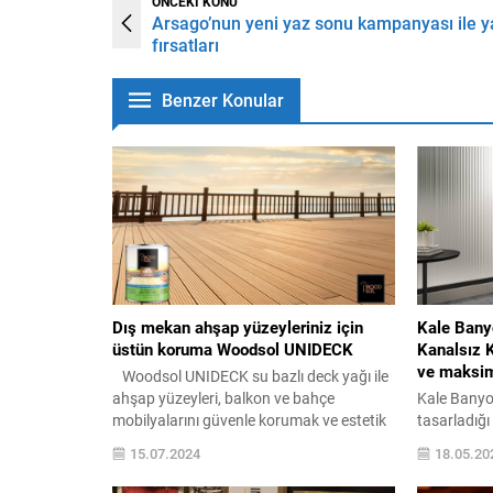
ÖNCEKİ KONU
Arsago’nun yeni yaz sonu kampanyası ile y
fırsatları
Benzer Konular
Dış mekan ahşap yüzeyleriniz için
Kale Bany
üstün koruma Woodsol UNIDECK
Kanalsız K
ve maksim
Woodsol UNIDECK su bazlı deck yağı ile
ahşap yüzeyleri, balkon ve bahçe
Kale Banyo,
mobilyalarını güvenle korumak ve estetik
tasarladığı
görünümlerini uzun yıllar boyunca
ürünü D-Lu
15.07.2024
18.05.20
muhafaza etmek artık çok daha kolay!
Klozeti ekle
Ahşap yüzeyleri, balkon ve bahçe
kanal ve de