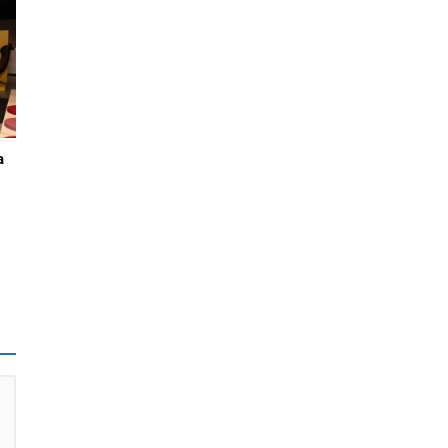
v
r
a
.
n
ıl
on