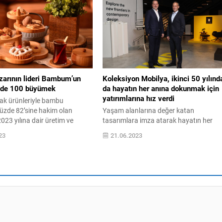
pısıyla öne çıkan D-Luna üst
olumsuz enerjileri dengeler ve yaşam
en deneyimi sunuyor.
kalitenizi yükseltir. Feng Shui’ye göre e
 üretime attığı tüm adımlarda
düzenlemede öne çıkan önemli noktala
ve enerji harcamak için
arasında aynaların yerleşimi, giriş
...
bölümü, mobilya...
arının lideri Bambum’un
Koleksiyon Mobilya, ikinci 50 yılınd
zde 100 büyümek
da hayatın her anına dokunmak için
yatırımlarına hız verdi
ak ürünleriyle bambu
yüzde 82’sine hakim olan
Yaşam alanlarına değer katan
23 yılına dair üretim ve
tasarımlara imza atarak hayatın her
flerini açıkladı. 2022 yılında
anına dokunan Koleksiyon Mobilya, 50
23
21.06.2023
in parça olan üretim adetini
yılını kutluyor. Faruk Malhan tarafında
a 1 milyona çıkaracaklarını
kurulan ve bugün ikinci neslin yönetime
ambum Genel Müdürü A.
geçtiği Koleksiyon Mobilya’da ikinci 50 y
 bu yıl Ar-Ge yatırımları ve
için yatırımlara hız verildi. Basın
rli ürünleri ile yüzde 100...
mensuplarıyla bir araya gelen Koleksiy
Mobilya Yönetim Kurulu Başkanı Koray
Malhan ve Koleksiyon Mobilya...