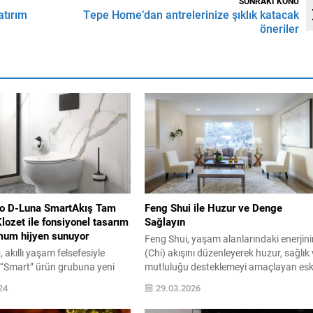
SONRAKİ KONU
atırım
Tepe Home’dan antrelerinize şıklık katacak
öneriler
o D-Luna SmartAkış Tam
Feng Shui ile Huzur ve Denge
lozet ile fonsiyonel tasarım
Sağlayın
um hijyen sunuyor
Feng Shui, yaşam alanlarındaki enerjin
 akıllı yaşam felsefesiyle
(Chi) akışını düzenleyerek huzur, sağlık
 “Smart” ürün grubuna yeni
mutluluğu desteklemeyi amaçlayan esk
na SmartAkış Tam Kanalsız
bir Çin felsefesidir. Ev düzenlemede Fe
24
29.03.2026
di. Kir ve bakterileri saklayan
Shui prensiplerini uygulamak,
liklerin bulunmadığı tam
mekânınızdaki olumlu enerjiyi artırır,