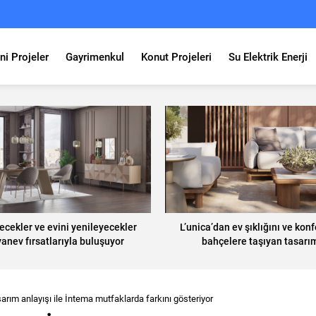
ni Projeler
Gayrimenkul
Konut Projeleri
Su Elektrik Enerji
ecekler ve evini yenileyecekler
L’unica’dan ev şıklığını ve kon
vanev fırsatlarıyla buluşuyor
bahçelere taşıyan tasarı
arım anlayışı ile İntema mutfaklarda farkını gösteriyor