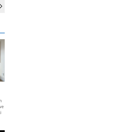
in
 ve
i
ng