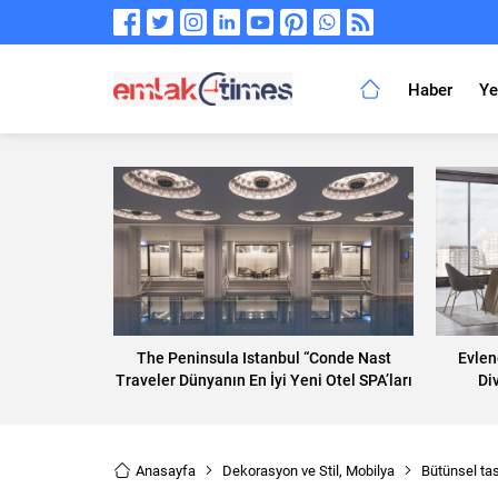
Haber
Ye
The Peninsula Istanbul “Conde Nast
Evlen
Traveler Dünyanın En İyi Yeni Otel SPA’ları
Di
2024’’ listesinde yer aldı
Anasayfa
Dekorasyon ve Stil
,
Mobilya
Bütünsel tas