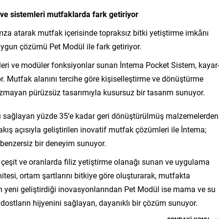
 ve sistemleri mutfaklarda fark getiriyor
mza atarak mutfak içerisinde topraksız bitki yetiştirme imkânı
ygun çözümü Pet Modül ile fark getiriyor.
mleri ve modüler fonksiyonlar sunan İntema Pocket Sistem, kayar
or. Mutfak alanını tercihe göre kişiselleştirme ve dönüştürme
mayan pürüzsüz tasarımıyla kusursuz bir tasarım sunuyor.
kı sağlayan yüzde 35’e kadar geri dönüştürülmüş malzemelerden
kış açısıyla geliştirilen inovatif mutfak çözümleri ile İntema;
a benzersiz bir deneyim sunuyor.
 çeşit ve oranlarda filiz yetiştirme olanağı sunan ve uygulama
tesi, ortam şartlarını bitkiye göre oluşturarak, mutfakta
nın yeni geliştirdiği inovasyonlarından Pet Modül ise mama ve su
 dostların hijyenini sağlayan, dayanıklı bir çözüm sunuyor.