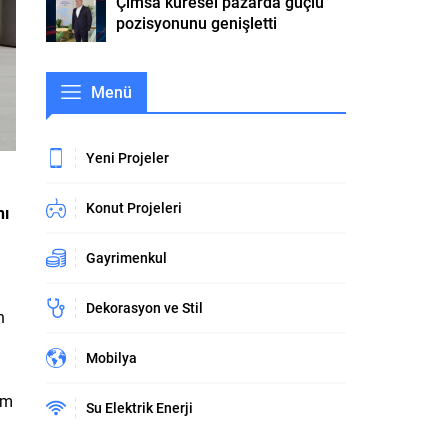
Çimsa küresel pazarda güçlü
pozisyonunu genişletti
Menü
Yeni Projeler
Konut Projeleri
nı
Gayrimenkul
Dekorasyon ve Stil
n
Mobilya
im
Su Elektrik Enerji