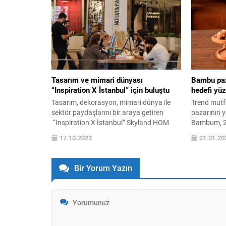
mobilyalarını uzun yıllar kullanmanın yolu
kanalsız ya
bakımdan geçiyor. Ahşap yüzeyler, dış
düzey hijy
etkenlere maruz kaldığında zamanla
Tasarımdan
yıpranıp estetik...
daha az su 
çalışan Kale
Tasarım ve mimari dünyası
Bambu paz
“Inspiration X İstanbul” için buluştu
hedefi yü
Tasarım, dekorasyon, mimari dünya ile
Trend mutf
sektör paydaşlarını bir araya getiren
pazarının 
“Inspiration X İstanbul” Skyland HOM
Bambum, 20
Dekorasyon Merkezi’nde gerçekleşti.
yatırım hede
17.10.2023
31.01.20
“Şimdi ve Gelecek – Now and Future”
aylık 650 b
temasıyla iki gün
2023 yılınd
süren etkinliklerde; sektördeki yeni
belirten B
Bir Yorum Yazın
trendler başta olmak üzere farklı mimari
Selman Yar,
bakış açıları, paneller, workshoplar ve özel
yenilikçi ye
konuşmalar ile dinleyicilere
aktarıldı. Sektörün bugünü ve geleceğinin
çok yönlü olarak ele...