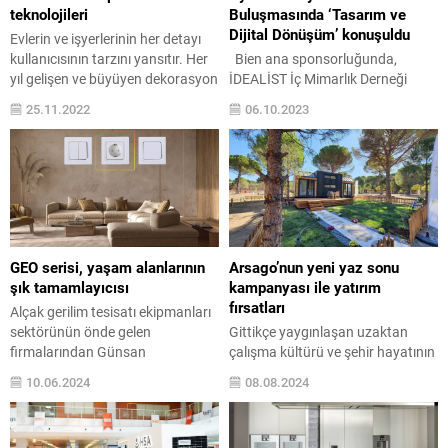
teknolojileri
Buluşmasında ‘Tasarım ve
Dijital Dönüşüm’ konuşuldu
Evlerin ve işyerlerinin her detayı
kullanıcısının tarzını yansıtır. Her
Bien ana sponsorluğunda,
yıl gelişen ve büyüyen dekorasyon
İDEALİST İç Mimarlık Derneği
fikirleri evlerde ve işyerlerinde yeni
tarafından organize edilen söyleşi
25.11.2022
06.10.2023
bir çığır açıyor. Dekorasyonun
serisi ‘Aydabir’in 15’incisi ‘Tasarım
olmazsa olmazı perdeler şimdi
ve Dijital Dönüşüm’’ temasıyla
akıllandı! Decorhouse Perde, akıllı
gerçekleştirildi. Moderatörlüğünü
perde sistemleri, perde teknolojisi
iç mimar Emre Toner’in yaptığı
ve modelleriyle iç mimari alanına
söyleşide, Tifa Studio Kurucusu
yeni bir soluk getirdi. İç
yüksek mimar Mohamed
mekanlarda dekorasyon
Abdellatif (Tifa) ve Urban Atölye
yaparken artık teknoloji...
Kurucusu yüksek mimar Nilüfer
GEO serisi, yaşam alanlarının
Arsago’nun yeni yaz sonu
Kozikoğlu konuşmacı olarak yer
şık tamamlayıcısı
kampanyası ile yatırım
aldı. İDEALİST...
fırsatları
Alçak gerilim tesisatı ekipmanları
sektörünün önde gelen
Gittikçe yaygınlaşan uzaktan
firmalarından Günsan
çalışma kültürü ve şehir hayatının
Elektrik, geçtiğimiz aylarda
yoğun temposundan kaçış, beyaz
10.06.2024
08.08.2024
kullanıcılarıyla buluşturduğu
yakalılar arasında doğayla iç içe,
modern ve estetik tasarımlı GEO
daha sakin bir yaşam arayışını
serisi ile elektrik ihtiyaçlarına daha
tetikliyor. Türkiye’nin önde gelen