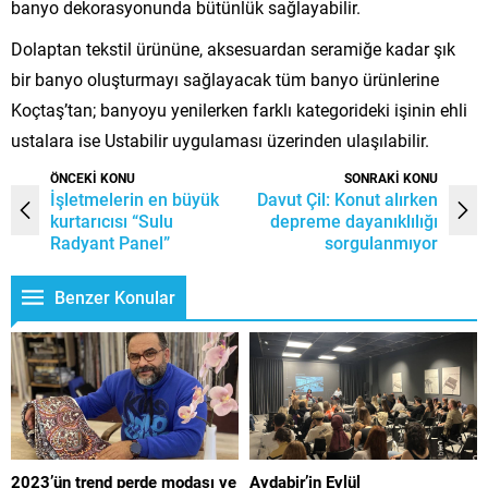
banyo dekorasyonunda bütünlük sağlayabilir.
Dolaptan tekstil ürününe, aksesuardan seramiğe kadar şık
bir banyo oluşturmayı sağlayacak tüm banyo ürünlerine
Koçtaş’tan; banyoyu yenilerken farklı kategorideki işinin ehli
ustalara ise Ustabilir uygulaması üzerinden ulaşılabilir.
ÖNCEKİ KONU
SONRAKİ KONU
İşletmelerin en büyük
Davut Çil: Konut alırken
kurtarıcısı “Sulu
depreme dayanıklılığı
Radyant Panel”
sorgulanmıyor
Benzer Konular
2023’ün trend perde modası ve
Aydabir’in Eylül