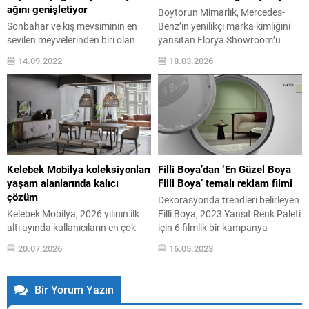
ve armatürler başta olmak...
dış...
ağını genişletiyor
Boytorun Mimarlık, Mercedes-
Sonbahar ve kış mevsiminin en
Benz’in yenilikçi marka kimliğini
sevilen meyvelerinden biri olan
yansıtan Florya Showroom’u
nar, pazar ve market tezgahlarını
kapsamlı bir mimari dönüşümle
14.09.2022
18.03.2026
renklendiriyor. Narı özel kılan,
yeniden tasarladı. Mercedes-Benz
lezzetinin yanı ...
Gülsoy Florya, tamamlanan
yenileme süreciyle klasik satış
mekanı tanımını geride bırakarak,
daha bütüncül bir deneyim sunan
çağdaş bir showroom kimliğiyle
öne çıkıyor. Kaliteyi ve inovasyonu
ön planda tutan mükemmeliyetçi
Kelebek Mobilya koleksiyonları
Filli Boya’dan ‘En Güzel Boya
yaklaşımıyla sektördeki prestijli
yaşam alanlarında kalıcı
Filli Boya’ temalı reklam filmi
markalarla iş...
çözüm
Dekorasyonda trendleri belirleyen
Kelebek Mobilya, 2026 yılının ilk
Filli Boya, 2023 Yansıt Renk Paleti
altı ayında kullanıcıların en çok
için 6 filmlik bir kampanya
tercih ettiği koleksiyonlarını
hazırladı. ‘’Dünyanın rengi Filli
20.07.2026
16.05.2023
açıkladı. Hardy, Armin, Lucenta,
Boya’da’’ mesajlı reklam filminde,
Calina ve Martha koleksiyonları ilk
Nil Karaibrahimgil bestesi ve sesi
yarıda öne çıkarken; Helsa ve
ile yer aldı. Filli Boya, yılın
Bir Yorum Yazın
Perla ise son üç aylık dönemde
renklerini içeren Yansıt paletini, 6