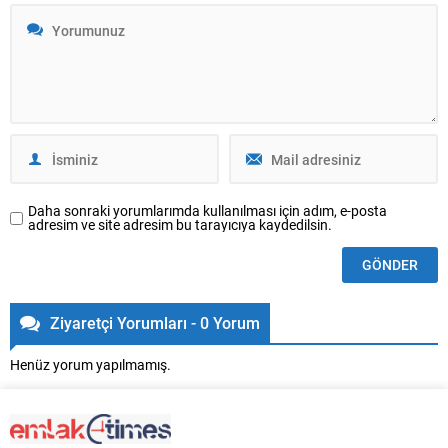
yükselen performanslarıyla dikkat
filmlik bir reklam kampanyasıyla
çekti. Değişen yaşam
tüketicilerin beğenisine sundu. Filli
alışkanlıklarına uyum sağlayan,
Boya ‘2023 Yansıt...
uzun ömürlü ve farklı dekorasyon
anlayışlarına hitap eden...
Daha sonraki yorumlarımda kullanılması için adım, e-posta
adresim ve site adresim bu tarayıcıya kaydedilsin.
Ziyaretçi Yorumları - 0 Yorum
Henüz yorum yapılmamış.