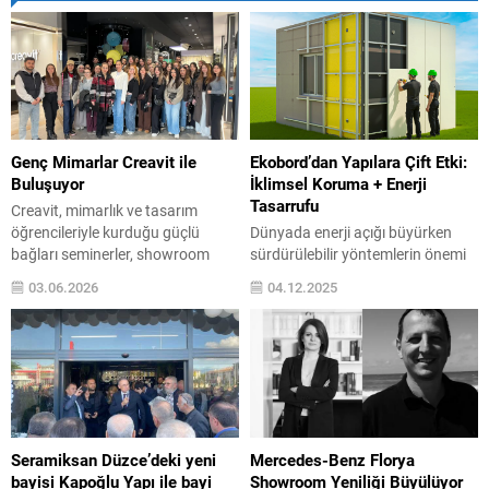
Genç Mimarlar Creavit ile
Ekobord’dan Yapılara Çift Etki:
Buluşuyor
İklimsel Koruma + Enerji
Tasarrufu
Creavit, mimarlık ve tasarım
öğrencileriyle kurduğu güçlü
Dünyada enerji açığı büyürken
bağları seminerler, showroom
sürdürülebilir yöntemlerin önemi
ziyaretleri ve sunumlarla
hem çevresel hem de ekonomik
03.06.2026
04.12.2025
geliştirmeye devam ediyor. Farklı
açıdan kritik bir noktaya taşındı.
üniversitelerin mimarlık ve iç
Konutlar başta olmak üzere geniş
mimarlık bölümleriyle
kullanıcı kitlesine hitap eden
gerçekleştirilen işbirlikleri,
yapılarda, doğru malzeme seçimi
öğrencilere sektör deneyimi ve
ve doğru uygulama teknikleriyle
uygulama bilgisi sunuyor. Yurt
enerji tasarrufu sağlamak artık
içinde ve yurt dışında 65’i aşkın
kritik bir noktada. Yapı
ülkenin tüketicilerine seramik
malzemeleri alanında öncü
Seramiksan Düzce’deki yeni
Mercedes-Benz Florya
sağlık gereçleri, banyo mobilyaları
firmalardan Ekobord, fibercement
bayisi Kapoğlu Yapı ile bayi
Showroom Yeniliği Büyülüyor