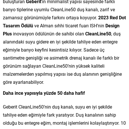
buluşturan
Geberit
’in minimalist yapısı sayesinde farklı
banyo tiplerine uyumlu CleanLine50 duş kanalı, zarif ve
zamansız görünümüyle farkını ortaya koyuyor.
2023 Red Dot
Tasarım Ödülü
ve Alman sıhhi ticaret fuarı ISH’nin
Design
Plus
inovasyon ödülünün de sahibi olan
CleanLine50
, duş
alanındaki suyu gidere en iyi şekilde tahliye eden entegre
eğimiyle banyo keyfini kesintisiz kılıyor. Sadece üç
santimetre genişliği ve asimetrik drenaj kanalı ile farklı bir
görünüm sağlayan CleanLine50’nin yüksek kaliteli
malzemelerden yapılmış yapısı ise duş alanının genişliğine
göre ayarlanabiliyor.
Daha ince yapısıyla yüzde 50 daha hafif
Geberit CleanLine50’nin duş kanalı, suyu en iyi şekilde
tahliye eden eğimiyle fark yaratıyor. Duş kanalının sahip
olduğu bu entegre eğim, montaj işlemlerini kolaylaştırıyor. 10