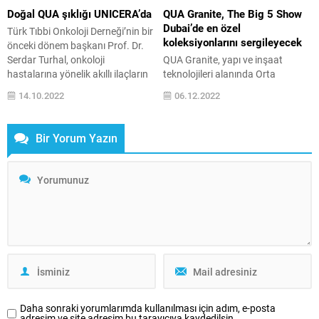
Eczacıbaşı Topluluğu’nun
çıkardığı su tüketimi, ergonomi,...
Doğal QUA şıklığı UNICERA’da
QUA Granite, The Big 5 Show
modüler mutfak markası İntema;
Dubai’de en özel
Türk Tıbbi Onkoloji Derneği’nin bir
uzman kadrosu,...
koleksiyonlarını sergileyecek
önceki dönem başkanı Prof. Dr.
Serdar Turhal, onkoloji
QUA Granite, yapı ve inşaat
hastalarına yönelik akıllı ilaçların
teknolojileri alanında Orta
ve hedefe yönelik ...
Doğu’nun en büyük fuarı The Big
14.10.2022
06.12.2022
5 Show Dubai Uluslararası Yapı ve
İnşaat Fuarı’nda yaşam
alanlarına konfor ve
Bir Yorum Yazın
fonksiyonellik katan ürünlerini
dünyaya tanıtacak. Türkiye’nin en
büyük teknik granit üreticisi QUA
Granite, yapı ve inşaat
teknolojileri alanında Orta
Doğu’nun en büyük fuarı The...
Daha sonraki yorumlarımda kullanılması için adım, e-posta
adresim ve site adresim bu tarayıcıya kaydedilsin.