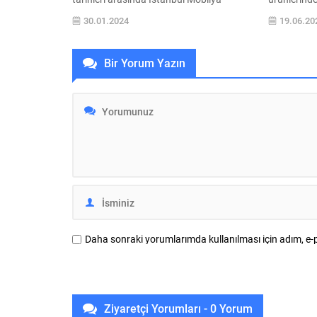
Fuarı’nda yoğun ilgi gördü. Global
anlayışını
30.01.2024
19.06.20
tasarım vizyonuyla tasarladığı yeni
INTERIA De
koleksiyonlarını ve Karim Rashid iş
tamamlamas
birliğiyle hazırlanan tasarımlarını
önde gelen 
Bir Yorum Yazın
ziyaretçilerin beğenisine sundu.
ağırladı. I
Türkiye’nin genç ve dinamik markası
geliştirile
Kelebek Mobilya, İstanbul Mobilya
Dekorasyon
Fuarı’nda sergilediği yeni koleksiyon ve
metrekareli
dünyaca ünlü tasarımcı ve...
üzerinde ma
Daha sonraki yorumlarımda kullanılması için adım, e-p
Ziyaretçi Yorumları - 0 Yorum