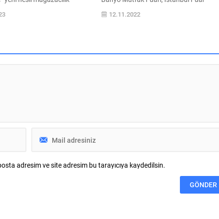
n en büyük konsept mağazası
Merkezi’nde gerçekleşti. Ulusal ve
23
12.11.2022
sign Store, büyümesini
uluslararası birçok markaya ev sahipliğ
ının ardından Türkiye’nin
yapan fuar, yerli ve yabancı olmak üzer
mimar ve iç mimarlarını
100 binin üzerinde ziyaretçiyi ağırladı.
NTERIA Design Store, sürekli
Fuara, 100’den fazla ülkeden, on binle
n yeni konseptiyle Skyland HOM
satın almacı ve profesyonel ziyaretçi
 Merkezi’nde, yaklaşık 6 bin
geldi. 60...
k alanda 60’ı global 100’ün
rkanın lüks...
osta adresim ve site adresim bu tarayıcıya kaydedilsin.