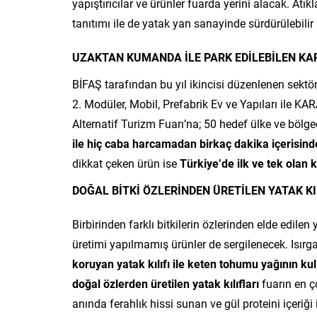
yapıştırıcılar ve ürünler fuarda yerini alacak. Atık
tanıtımı ile de yatak yan sanayinde sürdürülebili
UZAKTAN KUMANDA İLE PARK EDİLEBİLEN K
BİFAŞ tarafından bu yıl ikincisi düzenlenen sek
2.
Modüler, Mobil, Prefabrik Ev ve Yapıları ile 
Alternatif Turizm Fuarı’na; 50 hedef ülke ve bölg
ile hiç caba harcamadan birkaç dakika içerisind
dikkat çeken ürün ise
Türkiye’de ilk ve tek olan 
DOĞAL BİTKİ ÖZLERİNDEN ÜRETİLEN YATAK KI
Birbirinden farklı bitkilerin özlerinden elde edile
üretimi yapılmamış ürünler de sergilenecek. Isırg
koruyan yatak kılıfı ile keten tohumu yağının k
doğal özlerden üretilen yatak kılıfları
fuarın en ç
anında ferahlık hissi sunan ve gül proteini içeriği