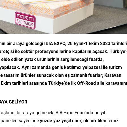
n bir araya geleceği IBIA EXPO, 28 Eylül-1 Ekim 2023 tarihler
retçisi ile sektör profesyonellerine kapılarını açacak.
Türkiye
en elde edilen yatak ürünlerinin sergileneceği fuarda,
 yapılacak.
Aynı zamanda
geniş katılımcı yelpazesi ile turizm
ve tasarım ürünler sunacak olan eş zamanlı fuarlar; Karavan
kim tarihleri arasında Türkiye’de ilk Off-Road aile karavanını
AYA GELİYOR
aşlarını bir araya getirecek IBIA Expo Fuarı’nda bu yıl
ş panelleri sayesinde
yüzde yüz yeşil enerji ile üretilen
temiz