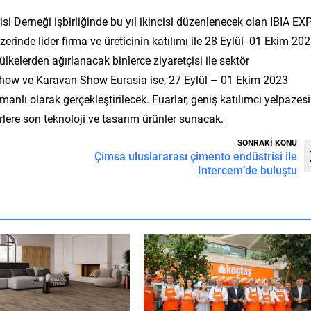
si Derneği işbirliğinde
bu yıl ikincisi düzenlenecek olan IBIA EX
erinde lider firma ve üreticinin katılımı ile 28 Eylül- 01 Ekim 20
ülkelerden ağırlanacak binlerce ziyaretçisi ile sektör
Show ve Karavan Show Eurasia ise, 27 Eylül – 01 Ekim 2023
anlı olarak gerçekleştirilecek. Fuarlar, geniş katılımcı yelpazesi
rlere son teknoloji ve tasarım ürünler sunacak.
SONRAKİ KONU
Çimsa uluslararası çimento endüstrisi ile
Intercem’de buluştu