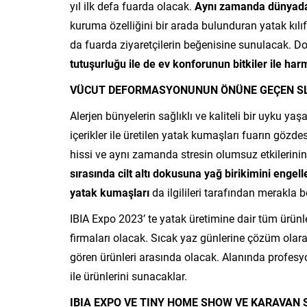
yıl ilk defa fuarda olacak.
Aynı zamanda dünyada
kuruma özelliğini bir arada bulunduran yatak kılıfı 
da fuarda ziyaretçilerin beğenisine sunulacak. Do
tutuşurluğu ile de ev konforunun bitkiler ile h
VÜCUT DEFORMASYONUNUN ÖNÜNE GEÇEN SL
Alerjen bünyelerin sağlıklı ve kaliteli bir uyku yaş
içerikler ile üretilen yatak kumaşları fuarın göz
hissi ve aynı zamanda stresin olumsuz etkilerinin 
sırasında cilt altı dokusuna yağ birikimini eng
yatak kumaşları
da ilgilileri tarafından merakla b
IBIA Expo 2023’ te yatak üretimine dair tüm ürünle
firmaları olacak. Sıcak yaz günlerine çözüm olarak
gören ürünleri arasında olacak. Alanında profesyon
ile ürünlerini sunacaklar.
IBIA EXPO VE
TINY HOME SHOW VE KARAVAN 