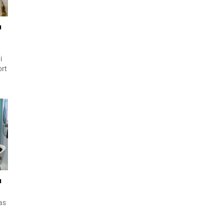
ı
i
ort
ik
ile
ı
as