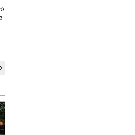
PO
23