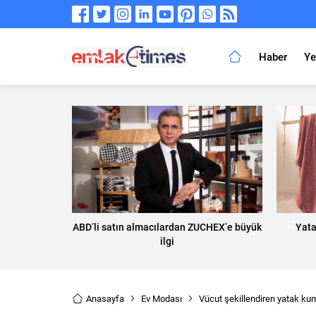
Haber
Ye
ABD’li satın almacılardan ZUCHEX’e büyük
Yata
ilgi
Anasayfa
Ev Modası
Vücut şekillendiren yatak kum