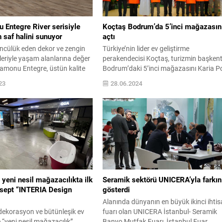
 Entegre River serisiyle
Koçtaş Bodrum’da 5’inci mağazasın
 saf halini sunuyor
açtı
öncülük eden dekor ve zengin
Türkiye’nin lider ev geliştirme
leriyle yaşam alanlarına değer
perakendecisi Koçtaş, turizmin başkent
amonu Entegre, üstün kalite
Bodrum’daki 5’inci mağazasını Karia P
ılık ilkelerinden ödün vermeden
AVM’de hizmete açtı. Açılış, Milas
23
28.06.2024
loorpan laminat parke grubunun
Belediye Başkanı Fevzi Topuz, Koçtaş
ini kullanıcılarla buluşturdu.
Genel Müdürü Oğuzkan Şatıroğlu ve
yunca suya ve neme karşı
Koçtaş üst düzey yöneticilerinin
nıklılık ve koruma sağlayan
katılımıyla gerçekleşti. 2 bin metrekarel
, sekiz farklı dekor seçeneğiyle
alanda yaklaşık 10 bin adet ürün çeşidi 
ra ahşabın en...
müşterilerini ağırlayacak olan Koçtaş,
mağazada...
 yeni nesil mağazacılıkta ilk
Seramik sektörü UNICERA’yla farkın
sept “INTERIA Design
gösterdi
Alanında dünyanın en büyük ikinci ihtis
dekorasyon ve bütünleşik ev
fuarı olan UNICERA İstanbul- Seramik
 “yeni nesil mağazacılık”
Banyo Mutfak Fuarı, İstanbul Fuar