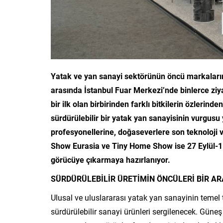
Yatak ve yan sanayi sektörünün öncü markalarını
arasında İstanbul Fuar Merkezi’nde binlerce ziya
bir ilk olan birbirinden farklı bitkilerin özlerind
sürdürülebilir bir yatak yan sanayisinin vurgusu
profesyonellerine, doğaseverlere son teknoloji 
Show Eurasia ve Tiny Home Show ise 27 Eylül-1 E
görücüye çıkarmaya hazırlanıyor.
SÜRDÜRÜLEBİLİR ÜRETİMİN ÖNCÜLERİ BİR AR
Ulusal ve uluslararası yatak yan sanayinin temel t
sürdürülebilir sanayi ürünleri sergilenecek. Güne