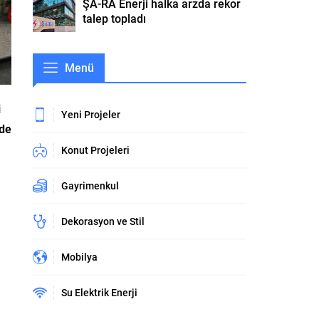
ŞA-RA Enerji halka arzda rekor
talep topladı
Menü
i
Yeni Projeler
’de
Konut Projeleri
Gayrimenkul
Dekorasyon ve Stil
Mobilya
Su Elektrik Enerji