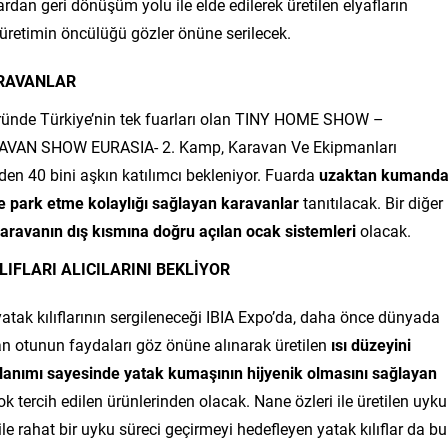
lardan geri dönüşüm yolu ile elde edilerek üretilen elyafların
r üretimin öncülüğü gözler önüne serilecek.
ARAVANLAR
töründe Türkiye’nin tek fuarları olan TINY HOME SHOW –
KARAVAN SHOW EURASIA- 2.
Kamp, Karavan Ve Ekipmanları
eden 40 bini aşkın katılımcı bekleniyor. Fuarda
uzaktan kumand
e park etme kolaylığı sağlayan karavanlar
tanıtılacak. Bir diğer
karavanın dış kısmına doğru açılan ocak sistemleri
olacak.
LIFLARI ALICILARINI BEKLİYOR
n yatak kılıflarının sergileneceği IBIA Expo’da, daha önce dünyada
an otunun faydaları göz önüne alınarak üretilen
ısı düzeyini
ullanımı sayesinde yatak kumaşının hijyenik olmasını sağlayan
ok tercih edilen ürünlerinden olacak. Nane özleri ile üretilen uyku
 ile rahat bir uyku süreci geçirmeyi hedefleyen yatak kılıflar da bu