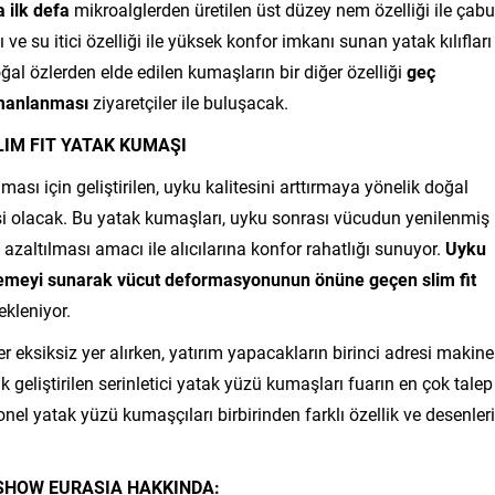
 ilk defa
mikroalglerden üretilen üst düzey nem özelliği ile çab
ve su itici özelliği ile yüksek konfor imkanı sunan yatak kılıfları
ğal özlerden elde edilen kumaşların bir diğer özelliği
geç
armanlanması
ziyaretçiler ile buluşacak.
IM FIT YATAK KUMAŞI
aması için geliştirilen, uyku kalitesini arttırmaya yönelik doğal
desi olacak. Bu yatak kumaşları, uyku sonrası vücudun yenilenmiş
azaltılması amacı ile alıcılarına konfor rahatlığı sunuyor.
Uyku
ellemeyi sunarak vücut deformasyonunun önüne geçen slim fit
ekleniyor.
r eksiksiz yer alırken, yatırım yapacakların birinci adresi makine
 geliştirilen serinletici yatak yüzü kumaşları fuarın en çok talep
el yatak yüzü kumaşçıları birbirinden farklı özellik ve desenleri
SHOW EURASIA HAKKINDA: