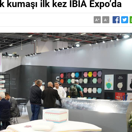
k kumaşı ilk kez IBIA Expo’da
A
+
A
-