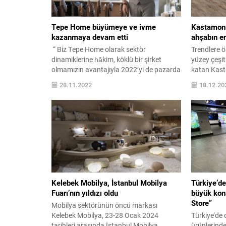
Tepe Home büyümeye ve ivme
Kastamonu
kazanmaya devam etti
ahşabın en
“ Biz Tepe Home olarak sektör
Trendlere 
dinamiklerine hâkim, köklü bir şirket
yüzey çeşit
olmamızın avantajıyla 2022’yi de pazarda
katan Kast
büyüyerek tamamladık” Türkiye mobilya
ve dayanıkl
28.11.2022
18.12.20
sektörünün öncüsü olarak istihdama da
ürettiği F
önemli katkı sağlayan Tepe Home’un
yeni ürünler
Genel Müdürü Levent Çapan, önemli
72 saat bo
açıklamalarda bulundu. 2022 yılının
üstün daya
sonuna yaklaşılırken geride bıraktıkları
River serisi
dönemi ve mobilya sektörünü
kullanıcıla
değerlendiren Tepe Home...
Kelebek Mobilya, İstanbul Mobilya
Türkiye’de
Fuarı’nın yıldızı oldu
büyük kon
Store”
Mobilya sektörünün öncü markası
Kelebek Mobilya, 23-28 Ocak 2024
Türkiye’de 
tarihleri arasında İstanbul Mobilya
ürünlerinde