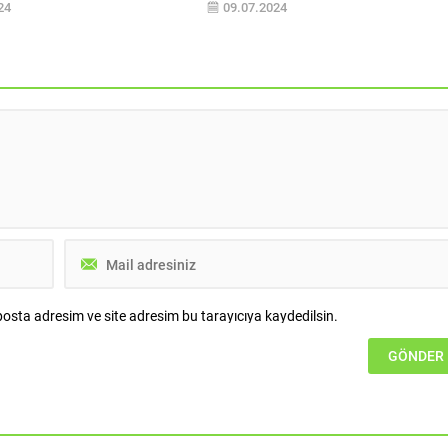
24
09.07.2024
üşüşe geçmesi ile mevcut
ücretlerine uygulanacak zam oranı
ükseleceğini, alım için en doğru
belirlenirken artık TÜFE on iki aylık
gün olduğunu ifade etti.
ortalama oranı dikkate alınıyor. Bu
lde entegre bir vizyonla arsa
durumda yıllık peşin ödeme isteyen mül
liştirme, kurumsal ve bireysel
sahipleriyle kiracılar arasındaki
etimi, kurumsal satış...
anlaşmazlıklar da sürüyor. Konuya ilişk
açıklamalarda bulunan Denge Değerle
Genel Müdür Yardımcısı...
osta adresim ve site adresim bu tarayıcıya kaydedilsin.