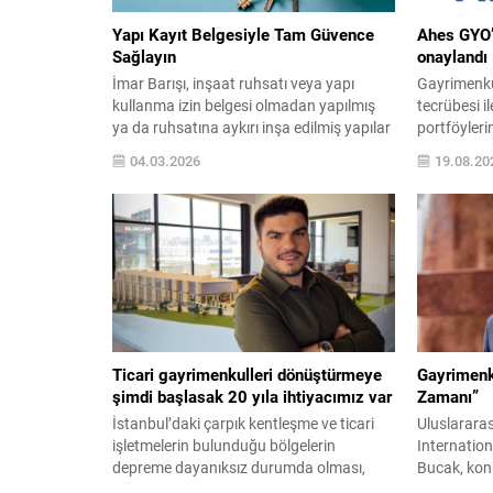
Yapı Kayıt Belgesiyle Tam Güvence
Ahes GYO’
Sağlayın
onaylandı
İmar Barışı, inşaat ruhsatı veya yapı
Gayrimenku
kullanma izin belgesi olmadan yapılmış
tecrübesi il
ya da ruhsatına aykırı inşa edilmiş yapılar
portföyleri
için devlet tarafından sunulan bir
GYO’nun ha
04.03.2026
19.08.20
düzenlemedir. Amaç, şehirlerde çarpık
Piyasası K
yapılaşmayı önlemek, kayıt dışı konut
onaylandı. T
stoğunu kayıt altına almak ve imar
konutlar, d
mevzuatıyla uyumlu olmayan yapıların
projeleri o
yasal statü kazanmasını sağlamaktır. Bu
sahip olan
program kapsamında, yapı...
tarafından 
liderliğinde.
Ticari gayrimenkulleri dönüştürmeye
Gayrimenk
şimdi başlasak 20 yıla ihtiyacımız var
Zamanı”
İstanbul’daki çarpık kentleşme ve ticari
Uluslarara
işletmelerin bulunduğu bölgelerin
Internatio
depreme dayanıksız durumda olması,
Bucak, konu
konutların yanı sıra ticari
sebebiyle r