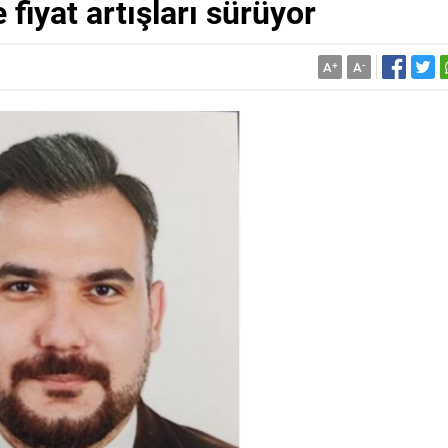
fiyat artışları sürüyor
A
+
A
-