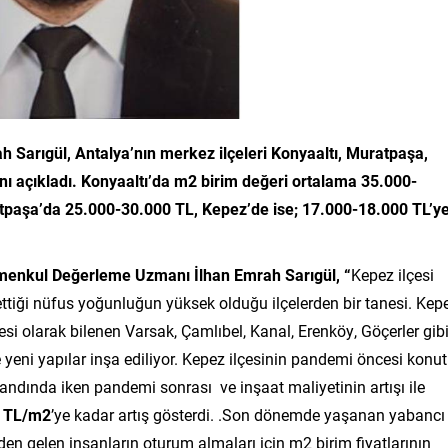
arıgül, Antalya’nın merkez ilçeleri Konyaaltı, Muratpaşa,
ını açıkladı. Konyaaltı’da m2 birim değeri ortalama 35.000-
tpaşa’da 25.000-30.000 TL, Kepez’de ise; 17.000-18.000 TL’y
menkul Değerleme Uzmanı İlhan Emrah Sarıgül, “
Kepez ilçesi
ettiği nüfus yoğunluğun yüksek olduğu ilçelerden bir tanesi. Kep
 olarak bilenen Varsak, Çamlıbel, Kanal, Erenköy, Göçerler gib
e yeni yapılar inşa ediliyor. Kepez ilçesinin pandemi öncesi konut
andında iken pandemi sonrası ve inşaat maliyetinin artışı ile
0 TL/m2
’ye kadar artış gösterdi. .Son dönemde yaşanan yabancı
nden gelen insanların oturum almaları için m2 birim fiyatlarının