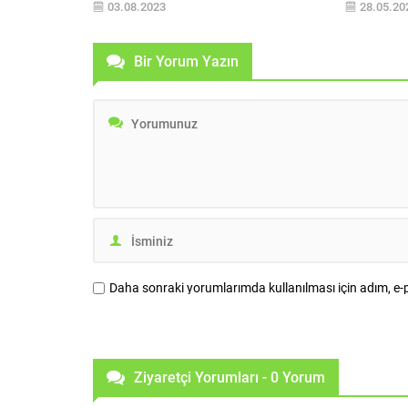
03.08.2023
28.05.20
gayrimenkullerin de bir an önce
faizlerin d
dönüştürülmesi gerçeğini de ortaya
fiyatların y
koyuyor. Olası bir İstanbul depreminde,
zamanın bu
Bir Yorum Yazın
İstanbul’un ekonomik değerinin yok
Gayrimenku
olacağından bahseden uzmanlar, ticari
ve proje ge
gayrimenkul dönüşümünün de önemine
yatırım yön
dikkat çekiyor. Her an yıkıcı bir deprem...
Daha sonraki yorumlarımda kullanılması için adım, e-p
Ziyaretçi Yorumları - 0 Yorum