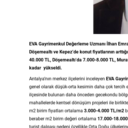
EVA Gayrimenkul Değerleme Uzmanı İlhan Emrah S
Döşemealtı ve Kepez’de konut fiyatlarının arttığ
40.000 TL, Döşemealtı’da 7.000-8.000 TL, Mura
kadar yükseldi.
Antalya’nın merkez ilçelerini inceleyen
EVA Gayri
genel olarak düşük-orta kesimin daha çok tercih 
ilçesinde bulunan daha önceden gecekondu bölgesi
mahallelerde kentsel dönüşüm projeleri ile birlikt
m2 birim fiyatları ortalama
3.000-4.000 TL/m2
b
beraber m2 birim değeri ortalama
17.000-18.00
turist dalgası nedeni özellikle Orta Doğu ülkeleri