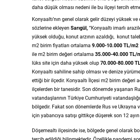
daha düşük olması nedeni ile bu ilçeyi tercih etme
Konyaaltı’nın genel olarak gelir düzeyi yüksek ve 
sözlerine ekleyen
Sarıgül,
“Konyaaltı imarlı arazil
yüksek olduğu, konut arzının azaldığı, konut tale
m2 birim fiyatları ortalama
9.000-10.000 TL/m2
ile m2 birim değeri ortalama
35.000-40.000 TL/
lüks site için daha yüksek olup
70.000-80.000 T
Konyaaltı sahiline sahip olması ve denize yürüme
ettiği bir ilçedir. Konyaaltı İlçesi m2 birim değeri 
ilçelerden bir tanesidir. Son dönemde yaşanan R
vatandaşlarının Türkiye Cumhuriyeti vatandaşlığı a
bölgedir. Fakat son dönemlerde Rus ve Ukrayna v
için yabancıya satışı gittikçe düşerek son 12 ayın
Döşemealtı ilçesinde ise, bölgede genel olarak boş 
tercih edildiği bilinmektedir. Özellikle pandemi s