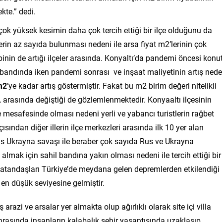
kte.” dedi.
çok yüksek kesimin daha çok tercih ettiği bir ilçe olduğunu da
erin az sayıda bulunması nedeni ile arsa fiyat m2’lerinin çok
binin de artığı ilçeler arasında. Konyaltı’da pandemi öncesi konu
bandında iken pandemi sonrası ve inşaat maliyetinin artış nede
m2
’ye kadar artış göstermiştir. Fakat bu m2 birim değeri nitelikli
L
arasında değiştiği de gözlemlenmektedir. Konyaaltı ilçesinin
 mesafesinde olması nedeni yerli ve yabancı turistlerin rağbet
açısından diğer illerin ilçe merkezleri arasında ilk 10 yer alan
us Ukrayna savaşı ile beraber çok sayıda Rus ve Ukrayna
lmak için sahil bandına yakın olması nedeni ile tercih ettiği bir
atandaşları Türkiye’de meydana gelen depremlerden etkilendiği
 en düşük seviyesine gelmiştir.
arazi ve arsalar yer almakta olup ağırlıklı olarak site içi villa
onrasında insanların kalabalık şehir yaşantısında uzaklaşıp