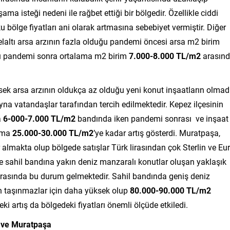
ma isteği nedeni ile rağbet ettiği bir bölgedir. Özellikle ciddi
ku bölge fiyatları ani olarak artmasına sebebiyet vermiştir. Diğer
altı arsa arzının fazla olduğu pandemi öncesi arsa m2 birim
 pandemi sonra ortalama m2 birim
7.000-8.000 TL/m2
arasın
k arsa arzının oldukça az olduğu yeni konut inşaatların olmad
rayna vatandaşlar tarafından tercih edilmektedir. Kepez ilçesinin
a
6-000-7.000 TL/m2
bandında iken pandemi sonrası ve inşaat
lama
25.000-30.000 TL/m2
’ye kadar artış gösterdi. Muratpaşa,
r almakta olup bölgede satışlar Türk lirasından çok Sterlin ve Eu
le sahil bandına yakın deniz manzaralı konutlar oluşan yaklaşık
ri arasında bu durum gelmektedir. Sahil bandında geniş deniz
den taşınmazlar için daha yüksek olup
80.000-90.000 TL/m2
 artış da bölgedeki fiyatları önemli ölçüde etkiledi.
ı ve Muratpaşa