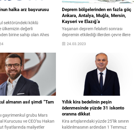
nun halka arz başvurusu
Deprem bölgelerinden en fazla göç
Ankara, Antalya, Muğla, Mersin,
Kayseri ve Elazığ’a
l sektöründeki köklü
e ülkemizin değerli
Yaşanan deprem felaketi sonrası
nden birine sahip olan Ahes
depremin etkilediği illerden çevre illere
lka arz başvurusu Sermaye
göçler devam ediyor. Göçün etkisi ile
24
24.03.2023
urulu (SPK) tarafından
çoğunlukla satılık konut sokunda artış,
icari üniteler, satışa hazır
kiralık konut stokunda ise düşüş
evam eden konut ve otel
görülüyor. En fazla talep gören iller
lmak üzere değerli bir portföye
Ankara, Antalya, Muğla, Mersin, Kayser
 Ahes GYO’nun halka arzı SPK
ve Elazığ olurken, bir ayda Ankara’da
onaylandı. Halk Yatırım
kiralık konut stoku %31, Mersin’de %36,
..
Kayseri’de %40,...
ul almanın asıl şimdi “Tam
Yıllık kira bedelinin peşin
ödenmesinde yüzde 31 iskonto
oranına dikkat
sı gayrimenkul grubu Mars
nal Kurucusu ve CEO’su Hakan
Kira artışlarındaki yüzde 25’lik sınırın
t fiyatlarında maliyetler
kaldırılmasının ardından 1 Temmuz
adikal bir düşüş beklemediğini,
itibarıyla yeni döneme geçildi. Kira