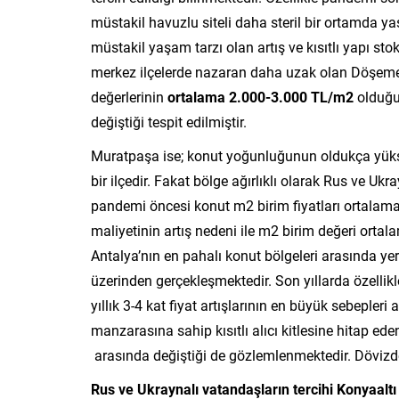
müstakil havuzlu siteli daha steril bir ortamda yaşa
müstakil yaşam tarzı olan artış ve kısıtlı yapı sto
merkez ilçelerde nazaran daha uzak olan Döşemel
değerlerinin
ortalama 2.000-3.000 TL/m2
olduğu
değiştiği tespit edilmiştir.
Muratpaşa ise; konut yoğunluğunun oldukça yükse
bir ilçedir. Fakat bölge ağırlıklı olarak Rus ve Uk
pandemi öncesi konut m2 birim fiyatları ortalam
maliyetinin artış nedeni ile m2 birim değeri orta
Antalya’nın en pahalı konut bölgeleri arasında ye
üzerinden gerçekleşmektedir. Son yıllarda özellik
yıllık 3-4 kat fiyat artışlarının en büyük sebeple
manzarasına sahip kısıtlı alıcı kitlesine hitap e
arasında değiştiği de gözlemlenmektedir. Dövizdeki
Rus ve Ukraynalı vatandaşların tercihi Konyaalt