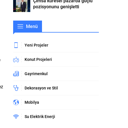
Çimsa küresel pazarda güçlü
pozisyonunu genişletti
Menü
Yeni Projeler
e
Konut Projeleri
Gayrimenkul
ez
Dekorasyon ve Stil
i
Mobilya
Su Elektrik Enerji