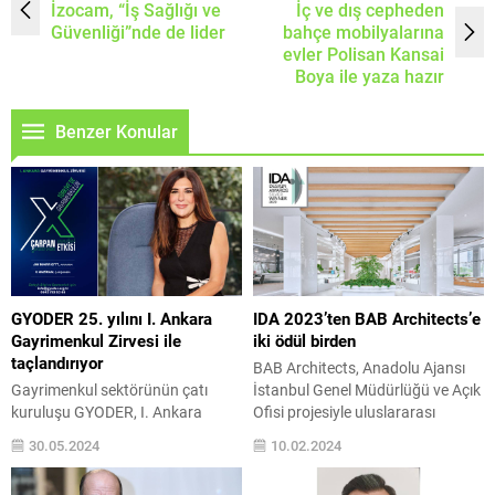
İzocam, “İş Sağlığı ve
İç ve dış cepheden
Güvenliği”nde de lider
bahçe mobilyalarına
evler Polisan Kansai
Boya ile yaza hazır
Benzer Konular
GYODER 25. yılını I. Ankara
IDA 2023’ten BAB Architects’e
Gayrimenkul Zirvesi ile
iki ödül birden
taçlandırıyor
BAB Architects, Anadolu Ajansı
Gayrimenkul sektörünün çatı
İstanbul Genel Müdürlüğü ve Açık
kuruluşu GYODER, I. Ankara
Ofisi projesiyle uluslararası
Gayrimenkul Zirvesi’ni düzenliyor.
mimarlık ve tasarım ödülü
30.05.2024
10.02.2024
5 Haziran’da JW Marriott
International Design Awards
Ankara’da, “Türkiye’de
(IDA) 2023’te “Ofis İç Mekanları”