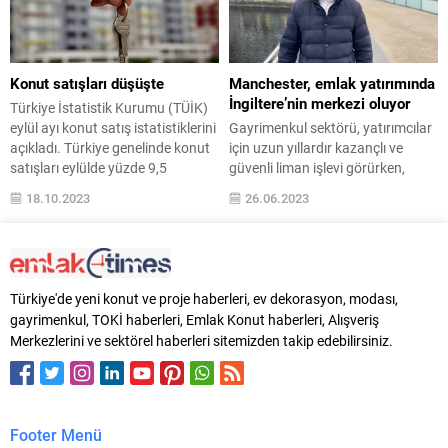
başladığını gösteriyor. Ankara
gösteriyor. Dubai merkezli
gayrimenkul piyasası 2026 yılına
gayrimenkul danışmanlık şirketi
durağan bir başlangıç yaptı.
LER Properties’in gerçekleştirdiği
Gayrimenkul ekonomisi ve...
satış kapsamında, Palm Jebel
Konut satışları düşüşte
Manchester, emlak yatırımında
Ali’de yer alan 750...
İngiltere’nin merkezi oluyor
Türkiye İstatistik Kurumu (TÜİK)
eylül ayı konut satış istatistiklerini
Gayrimenkul sektörü, yatırımcılar
açıkladı. Türkiye genelinde konut
için uzun yıllardır kazançlı ve
satışları eylülde yüzde 9,5
güvenli liman işlevi görürken,
azalarak 102 bin 656 olarak
İngiltere’de emlak yatırımı
18.10.2023
26.06.2023
gerçekleşti. 9 aylık dönemde
yapacakların rotası değişiyor.
satışlar yüzde 15 azaldı. Konut
JLL’nin yaptığı araştırmaya göre,
satışlarında İstanbul 15 bin 247
bir dönem yatırımcıların ilk tercihi
konut satışı ve yüzde 14,9 ile en
olan Londra 2023-2027 yatırım
yüksek paya sahip oldu. Satış
değer artış beklentisi listesinde ilk
Türkiye'de yeni konut ve proje haberleri, ev dekorasyon, modası,
sayılarına göre İstanbul’u 9 bin...
beşe giremeyerek yerini birinci
gayrimenkul, TOKİ haberleri, Emlak Konut haberleri, Alışveriş
sıraya yerleşen Manchester’a
Merkezlerini ve sektörel haberleri sitemizden takip edebilirsiniz.
bıraktı. Tüm dünyada pandemi ile
birlikte fiyat noktasında yukarı...
Footer Menü