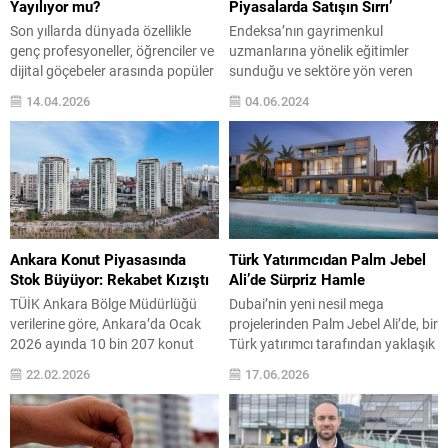
Yayılıyor mu?
Piyasalarda Satışın Sırrı’
Son yıllarda dünyada özellikle
Endeksa’nın gayrimenkul
genç profesyoneller, öğrenciler ve
uzmanlarına yönelik eğitimler
dijital göçebeler arasında popüler
sunduğu ve sektöre yön veren
hale gelen co-living, yani ortak
Endeksa Masters programı,
14.04.2026
04.06.2024
yaşam konsepti, Türkiye’de de
Mersin’de bir kez daha sektör
giderek daha çok konuşulmaya
profesyonellerini bir araya
başladı. Temelde ortak sosyal
getiriyor. Program kapsamında
alanların ve faydaların
uluslararası eğitmen ve yazar
paylaşıldığı, ekonomik, esnek ve
Barış Kılıçarslan’ın gayrimenkul
topluluk odaklı yaşam alanları
uzmanlarına vereceği “Durgun
olarak tanımlanan co-living,
Piyasalarda Satışın Sırrı” eğitimi, 4
Türkiye’de hızla büyüyen
Haziran Salı günü saat 13.00 ile
Ankara Konut Piyasasında
Türk Yatırımcıdan Palm Jebel
gayrimenkul sektöründe yeni
16.00 saatleri arasında Mersin
Stok Büyüyor: Rekabet Kızıştı
Ali’de Sürpriz Hamle
fırsatlar...
Ticaret ve Sanayi...
TÜİK Ankara Bölge Müdürlüğü
Dubai’nin yeni nesil mega
verilerine göre, Ankara’da Ocak
projelerinden Palm Jebel Ali’de, bir
2026 ayında 10 bin 207 konut
Türk yatırımcı tarafından yaklaşık
satıldı. Geçen yılın aynı ayında
6 milyon dolar değerinde villa
22.02.2026
17.06.2026
satış sayısı 10 bin 158 olarak
satın alındı. LER Properties
kaydedilmişti. Bu sembolik artış,
aracılığıyla gerçekleşen bu işlem,
piyasanın durağan seyrettiğini ve
Türk yatırımcıların Dubai pazarına
konut stokunun birikmeye
olan ilgisinin sürdüğünü