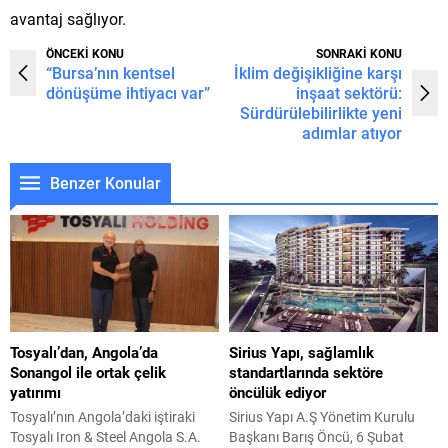
avantaj sağlıyor.
ÖNCEKİ KONU
SONRAKİ KONU
“Bursa’nın kentsel
İklim değişikliğine karşı
dönüşüme ihtiyacı var”
inşaat sektörü:
Sürdürülebilirlikte yeni
adımlar atıyor
Benzer Konular
Tosyalı’dan, Angola’da
Sirius Yapı, sağlamlık
Sonangol ile ortak çelik
standartlarında sektöre
yatırımı
öncülük ediyor
Tosyalı’nın Angola’daki iştiraki
Sirius Yapı A.Ş Yönetim Kurulu
Tosyalı Iron & Steel Angola S.A.
Başkanı Barış Öncü, 6 Şubat