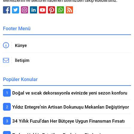
Merkezlerini ve sektörel haberleri sitemizden takip edebilirsiniz.
özelleştirme imkânı sunuyor....
bünyesinde “Şehircilikte Yeni
Teknolojiler ve Gelecek Vizyonu”
adlı kongrenin dışında ayrıca...
Footer Menü
Künye
İletişim
Popüler Konular
Doğal ve sıcak dekorasyonla evinizde yeni sezon konforu
Yıldız Entegre’nin Artisan Dokunuşu Mekanları Değiştiriyor
34 Yıllık Fuzul’dan Her Bütçeye Uygun Finansman Fırsatı