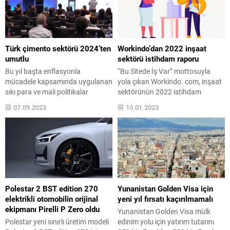
Türk çimento sektörü 2024’ten
Workindo’dan 2022 inşaat
umutlu
sektörü istihdam raporu
Bu yıl başta enflasyonla
“Bu Sitede İş Var” mottosuyla
mücadele kapsamında uygulanan
yola çıkan Workindo. com, inşaat
sıkı para ve mali politikalar
sektörünün 2022 istihdam
nedeniyle talepte yaşanan
raporunu infografik ile açıkladı.
07.09.2023
10.01.2023
daralma ve Çin ekonomisindeki
Yapı-inşaat sektörüne özel online
yavaşlamanın etkisiyle global
kariyer platformu Workindo, kendi
ölçekte zorlu bir dönemden geçen
site verileri üzerinden inşaat
çimento sektörünün temsilcileri,
sektörünün 2022 infografiğini
İstanbul’da düzenlenen
yayınladı. Öncelikle inşaat
INTERCEM konferansında bir
sektöründe 2022 yılını
araya geldi. Türkiye’nin çimento
değerlendiren ve 2023 yılı için
sektöründe dünyanın en büyük
öngörülerde bulunan Workindo
Polestar 2 BST edition 270
Yunanistan Golden Visa için
ihracatçısı, Avrupa’nın ise en
CEO’su Erhan Kocabaş, “Küresel
elektrikli otomobilin orijinal
yeni yıl fırsatı kaçırılmamalı
büyük üreticisi olduğunu...
krizlerin etkisiyle...
ekipmanı Pirelli P Zero oldu
Yunanistan Golden Visa mülk
Polestar yeni sınırlı üretim modeli
edinim yolu için yatırım tutarını