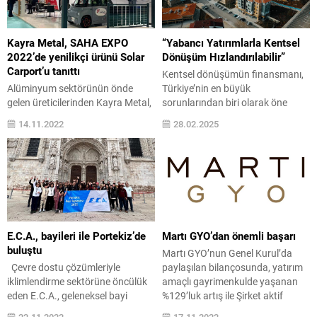
Kayra Metal, SAHA EXPO
“Yabancı Yatırımlarla Kentsel
2022’de yenilikçi ürünü Solar
Dönüşüm Hızlandırılabilir”
Carport’u tanıttı
Kentsel dönüşümün finansmanı,
Alüminyum sektörünün önde
Türkiye’nin en büyük
gelen üreticilerinden Kayra Metal,
sorunlarından biri olarak öne
25-28 Ekim tarihleri arasında
çıkıyor. Uluslararası Gayrimenkul
14.11.2022
28.02.2025
gerçekleşen SAHA EXPO 2022
Uzmanı ve Yüksek Mimar Neda
Savunma Havacılık ve Uzay
Yağlı, yabancıya gayrimenkul
Sanayi Fuarı’nda Amanos
satışının önündeki engellerin
markası altında ürettiği yenilikçi
kaldırılmasıyla bu sürecin
ürünü Solar Carport’u tanıttı. Bu
hızlandırılabileceğini belirtiyor.
yıl üçüncüsü gerçekleşen ve
Depreme dayanıklı şehirleşme,
Türkiye’nin yerli üretim
sürdürülebilir finansman
potansiyelindeki artışın ve
modelleri ve tarihi dokunun
E.C.A., bayileri ile Portekiz’de
Martı GYO’dan önemli başarı
bağımsız üretim gücünün
korunması gibi konuların bir
buluştu
Martı GYO’nun Genel Kurul’da
sergilendiği uluslararası fuarda
arada ele alınması gerektiğini
Çevre dostu çözümleriyle
paylaşılan bilançosunda, yatırım
Kayra Metal’in standı...
vurgulayan Yağlı, doğru
iklimlendirme sektörüne öncülük
amaçlı gayrimenkulde yaşanan
planlama...
eden E.C.A., geleneksel bayi
%129’luk artış ile Şirket aktif
buluşmasını bu yıl Portekiz’de
toplamının %91 büyüyerek
22.11.2022
17.11.2022