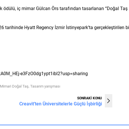
lik ödülü, iç mimar Gülcan Örs tarafından tasarlanan “Doğal Taş
 tarihinde Hyatt Regency İzmir İstinyepark’ta gerçekleştirilen bi
B2xA0M_HEj-e3FzO0dg1ypt1ibl2?usp=sharing
,
Mimari Doğal Taş
Tasarım yarışması
SONRAKİ KONU
Creavit’ten Üniversitelerle Güçlü İşbirliği