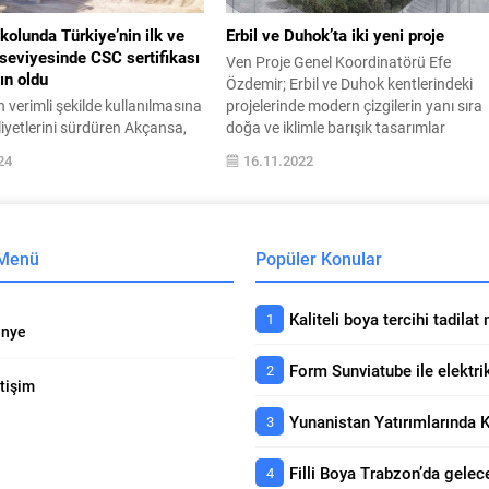
reklam...
kolunda Türkiye’nin ilk ve
Erbil ve Duhok’ta iki yeni proje
 seviyesinde CSC sertifikası
Ven Proje Genel Koordinatörü Efe
ın oldu
Özdemir; Erbil ve Duhok kentlerindeki
 verimli şekilde kullanılmasına
projelerinde modern çizgilerin yanı sıra
liyetlerini sürdüren Akçansa,
doğa ve iklimle barışık tasarımlar
olunda önemli bir başarının
yaparken önem verdikleri noktaları,
24
16.11.2022
. Şirketin Bursa Agrega tesisi,
projelerinde kullandıkları çağdaş sanat
ır Beton Birliği Kalite Güvence
teknoloji inceliklerini MAG Business’a
isadi İşletmesi tarafından
anlattı. Ven Proje Genel Koordinatörü
ımsız denetimi başarıyla
Efe Özdemir yazısında projelerinden
 Menü
Popüler Konular
ak Beton Sürdürülebilirlik
detaylı olarak bahsetti. “Erbil ve Duhok
 (Concrete Sustainability
kentlerinde...
rilen Kaynakların Sorumlu
ertifikası’na Platin seviyede
nye
..
etişim