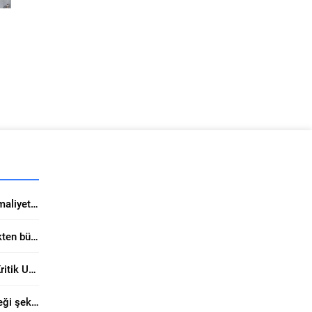
 ve
Kaliteli boya tercihi tadilat maliyetini ciddi düşürüyor
Form Sunviatube ile elektrikten büyük tasarruf sağlıyor
Yunanistan Yatırımlarında Kritik Uzman Uyarısı
Filli Boya Trabzon’da geleceği şekillendiriyor