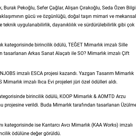
k, Burak Pekoğlu, Sefer Çağlar, Alişan Çırakoğlu, Seda Özen Bilgi
 yaklaşımının gücü ve özgünlüğü, doğal taşın mimari ve mekansa
e teknik uygulanabilirlik, dayanıklılık ve sürdürülebilirlik gibi çok
 kategorisinde birincilik ödülü, TEĞET Mimarlık imzalı Sille
dan tasarlanan Arkas Sanat Alaçatı ile SO? Mimarlık imzalı Çift
BANJOBS imzalı ESCA projesi kazandı. Yazgan Tasarım Mimarlık
Mimarlık imzalı Ilıca Evi projeleri jüri özel ödülleri aldı.
ategorisinde birincilik ödülü, KOOP Mimarlık & AOMTD Arzu
u projesine verildi. Buda Mimarlık tarafından tasarlanan Üzülm
ı kategorisinde ise Kantarcı Avcı Mimarlık (KAA Works) imzalı
ncilik ödülüne değer görüldü.