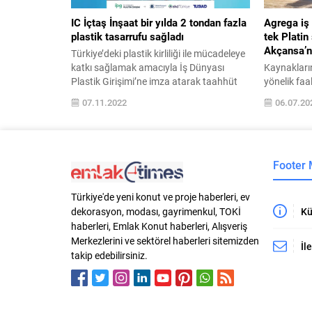
IC İçtaş İnşaat bir yılda 2 tondan fazla
Agrega iş 
plastik tasarrufu sağladı
tek Platin
Akçansa’n
Türkiye’deki plastik kirliliği ile mücadeleye
katkı sağlamak amacıyla İş Dünyası
Kaynakların
Plastik Girişimi’ne imza atarak taahhüt
yönelik faa
veren tek inşaat şirketi olan IC İçtaş
agrega iş k
07.11.2022
06.07.20
İnşaat, plastik kullanımını azaltma ve
sahibi oldu
önleme amacıyla aksiyonlar alarak bir
Türkiye Haz
yılda 2,12 ton tasarruf sağladı. İş Dünyası
Sistemi İkt
Plastik Girişimi’ne (İPG) dahil olan
yapılan bağ
Footer
şirketler arasında yer alan IC İçtaş
tamamlayar
İnşaat,...
Konseyi’nce
Council) ve
Türkiye'de yeni konut ve proje haberleri, ev
Kullanımı S
Kü
dekorasyon, modası, gayrimenkul, TOKİ
sahip oldu..
haberleri, Emlak Konut haberleri, Alışveriş
Merkezlerini ve sektörel haberleri sitemizden
İl
takip edebilirsiniz.