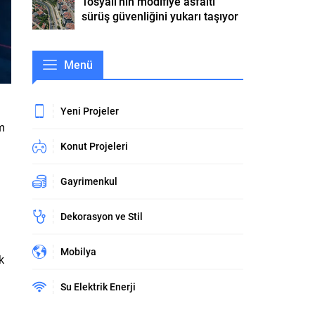
Tosyalı’nın modifiye asfaltı
sürüş güvenliğini yukarı taşıyor
Menü
Yeni Projeler
ım
Konut Projeleri
Gayrimenkul
n
Dekorasyon ve Stil
Mobilya
k
Su Elektrik Enerji