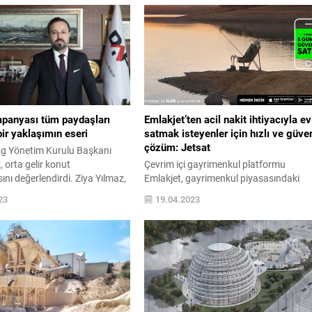
panyası tüm paydaşları
Emlakjet’ten acil nakit ihtiyacıyla ev
ir yaklaşımın eseri
satmak isteyenler için hızlı ve güven
çözüm: Jetsat
g Yönetim Kurulu Başkanı
, orta gelir konut
Çevrim içi gayrimenkul platformu
ı değerlendirdi. Ziya Yılmaz,
Emlakjet, gayrimenkul piyasasındaki
 kampanyanın alt sektörlerle
satıcı ve alıcıların yaşadığı zorlukları
23
19.04.2023
0 sektörü harekete geçireceğini
azaltmak üzere geliştirdiği yenilikçi
 ekonomisine güç vereceğini
uygulamalar ile öne çıkıyor. Acil nakit
AP Holding Yönetim Kurulu
ihtiyacıyla evini satmak isteyenlere
ya Yılmaz, konut sektörüne
çözüm olan Jetsat uygulaması hızlı ve
mpanyaların Türkiye
güvenli çözüm sunuyor. Ayrıca uygun
 güç verdiğini söyledi. Ziya
gayrimenkul arayışında olanlar ise
ün...
JetFırsatlar ile aradığı fırsatı
yakalayabiliyor. Emlakjet, yayınladığı s