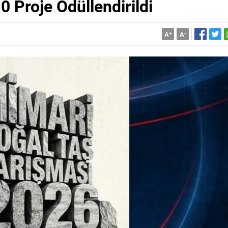
 Proje Ödüllendirildi
A
+
A
-