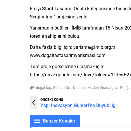
En İyi Stant Tasarımı Ödülü kategorisinde birinci
Sergi Vitrini” projesine verildi.
Yarışmanın ödülleri, İMİB tarafından 15 Nisan 2026
törenle sahiplerini buldu.
Daha fazla bilgi için:
yarisma@imib.org.tr
www.dogaltastasarimyarismasi.com
Tüm proje görsellerine ulaşmak için:
https://drive.google.com/drive/folders/1ODvr
,
,
,
doğal taş
Gülcan Örs
İstanbul Maden İhracatçıları Birliği
ÖNCEKİ KONU
Yapı İnovasyon Günleri’ne Büyük İlgi
Benzer Konular