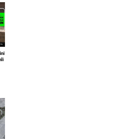
ini
li
on