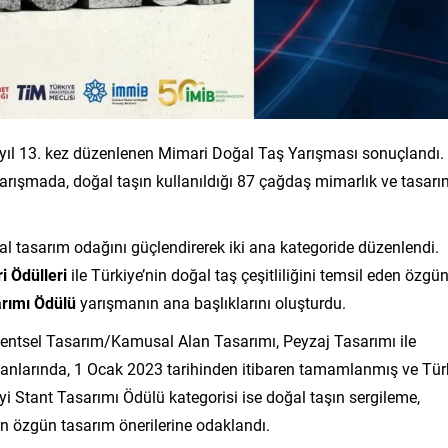
u yıl 13. kez düzenlenen Mimari Doğal Taş Yarışması sonuçlandı.
 yarışmada, doğal taşın kullanıldığı 87 çağdaş mimarlık ve tasar
l tasarım odağını güçlendirerek iki ana kategoride düzenlendi.
i Ödülleri
ile Türkiye’nin doğal taş çeşitliliğini temsil eden özgü
arımı Ödülü
yarışmanın ana başlıklarını oluşturdu.
 Kentsel Tasarım/Kamusal Alan Tasarımı, Peyzaj Tasarımı ile
anlarında, 1 Ocak 2023 tarihinden itibaren tamamlanmış ve Tür
 İyi Stant Tasarımı Ödülü kategorisi ise doğal taşın sergileme,
an özgün tasarım önerilerine odaklandı.