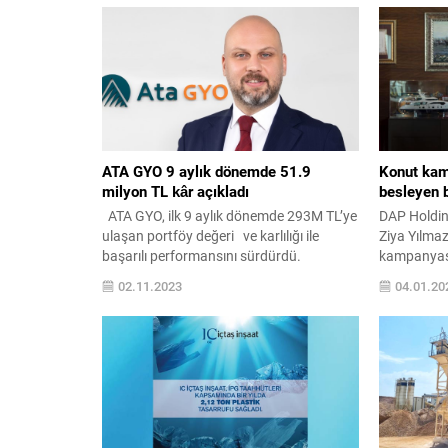
ATA GYO 9 aylık dönemde 51.9
Konut kam
milyon TL kâr açıkladı
besleyen b
ATA GYO, ilk 9 aylık dönemde 293M TL’ye
DAP Holdin
ulaşan portföy değeri ve karlılığı ile
Ziya Yılmaz
başarılı performansını sürdürdü.
kampanyasın
Türkiye’nin Gayrimenkul Yatırım Ortaklığı,
söz konusu
02.11.2023
04.01.20
ATA GYO, 2023 yılının ilk 9 ayında elde
birlikte 25
ettiği başarılı sonuçlarla portföy değerini
ve Türkiye
293 milyon TL seviyesine yükseltti. ATA
söyledi. D
GYO’nun bu yılki faaliyetleri güçlü bilanço
Başkanı Zi
yapısı ile...
yönelik ka
ekonomisine
Yılmaz, bug