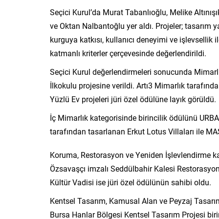
Seçici Kurul’da Murat Tabanlıoğlu, Melike Altınışı
ve Oktan Nalbantoğlu yer aldı. Projeler; tasarım
kurguya katkısı, kullanıcı deneyimi ve işlevsellik il
katmanlı kriterler çerçevesinde değerlendirildi.
Seçici Kurul değerlendirmeleri sonucunda Mimarlık
İlkokulu projesine verildi. Artı3 Mimarlık tarafın
Yüzlü Ev projeleri jüri özel ödülüne layık görüldü.
İç Mimarlık kategorisinde birincilik ödülünü UR
tarafından tasarlanan Erkut Lotus Villaları ile MAS 
Koruma, Restorasyon ve Yeniden İşlevlendirme k
Özsavaşçı imzalı Seddülbahir Kalesi Restorasyon
Kültür Vadisi ise jüri özel ödülünün sahibi oldu.
Kentsel Tasarım, Kamusal Alan ve Peyzaj Tasarım
Bursa Hanlar Bölgesi Kentsel Tasarım Projesi biri