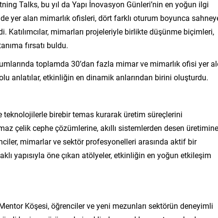
ning Talks, bu yıl da Yapı İnovasyon Günleri’nin en yoğun ilgi
de yer alan mimarlık ofisleri, dört farklı oturum boyunca sahney
di. Katılımcılar, mimarları projeleriyle birlikte düşünme biçimleri,
tanıma fırsatı buldu.
umlarında toplamda 30’dan fazla mimar ve mimarlık ofisi yer al
u anlatılar, etkinliğin en dinamik anlarından birini oluşturdu.
teknolojilerle birebir temas kurarak üretim süreçlerini
az çelik cephe çözümlerine, akıllı sistemlerden desen üretimin
nciler, mimarlar ve sektör profesyonelleri arasında aktif bir
lı yapısıyla öne çıkan atölyeler, etkinliğin en yoğun etkileşim
ntor Köşesi, öğrenciler ve yeni mezunları sektörün deneyimli