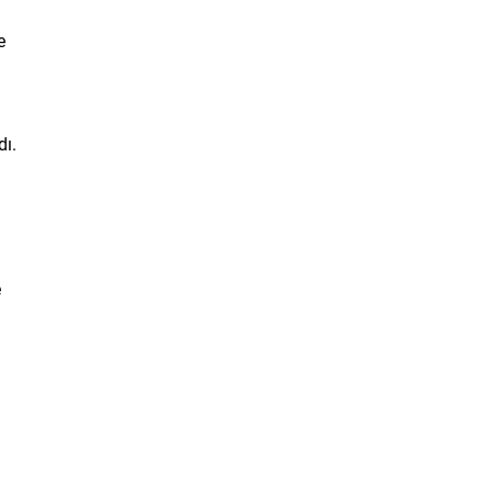
e
dı.
e