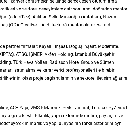
 süreli kariyer görüşmeleri şeklinde gerçekleşen oturumlarda
m pratikleri ve sektörel deneyimlere dair sorularını doğrudan mento
Doğan (addoffice), Aslıhan Selin Musaoğlu (Autoban), Nazan
baş (ODA Creative + Architecture) mentor olarak yer aldı.
 partner firmalar; Kayailli İnşaat, Doğuş İnşaat, Modernite,
 KİPTAŞ, ATSG, İŞMER, Akfen Holding, İstanbul Büyükşehir
lding, Türk Hava Yolları, Radisson Hotel Group ve Sümen
ları, satın alma ve karar verici profesyonelleri ile birebir
rliklerinin, olası proje bağlantılarının ve sektörel iletişim ağların
ine, ACP Yapı, VMS Elektronik, Berk Laminat, Terraco, ByZenach
yla gerçekleşti. Etkinlik, yapı sektöründe üretim, paylaşım ve
edefleyerek mimarlık ve yapı dünyasının farklı aktörlerini aynı