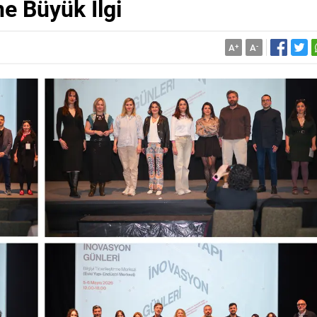
e Büyük İlgi
A
+
A
-