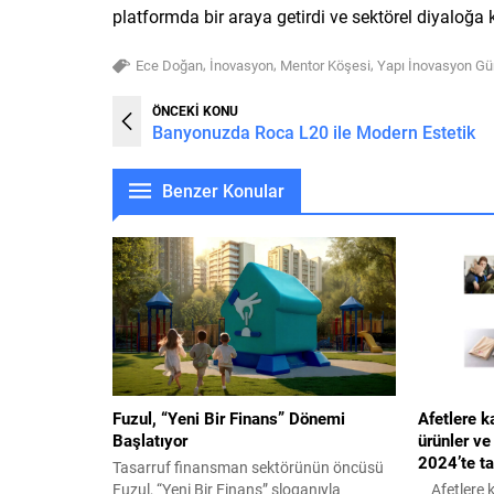
platformda bir araya getirdi ve sektörel diyaloğa 
,
,
,
Ece Doğan
İnovasyon
Mentor Köşesi
Yapı İnovasyon Gün
ÖNCEKİ KONU
Banyonuzda Roca L20 ile Modern Estetik
Benzer Konular
Fuzul, “Yeni Bir Finans” Dönemi
Afetlere k
Başlatıyor
ürünler v
2024’te ta
Tasarruf finansman sektörünün öncüsü
Fuzul, “Yeni Bir Finans” sloganıyla
Afetlere ka