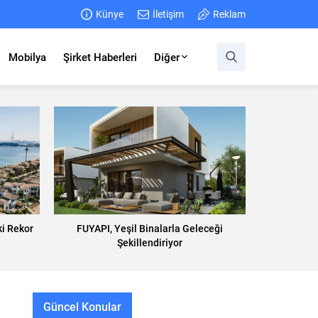
Künye
İletişim
Reklam
Mobilya
Şirket Haberleri
Diğer
i Rekor
FUYAPI, Yeşil Binalarla Geleceği
Şekillendiriyor
Güncel Konular