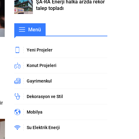
ŞA-RA Enerji halka arzda rekor
talep topladı
Menü
Yeni Projeler
Konut Projeleri
Gayrimenkul
Dekorasyon ve Stil
ir
Mobilya
Su Elektrik Enerji