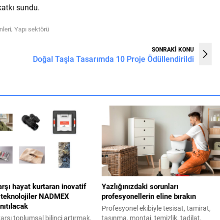
katkı sundu.
,
leri
Yapı sektörü
SONRAKİ KONU
Doğal Taşla Tasarımda 10 Proje Ödüllendirildi
arşı hayat kurtaran inovatif
Yazlığınızdaki sorunları
e teknolojiler NADMEX
profesyonellerin eline bırakın
nıtılacak
Profesyonel ekibiyle tesisat, tamirat,
rşı toplumsal bilinci artırmak,
taşınma, montaj, temizlik, tadilat,