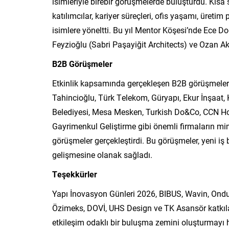
isimleriyle birebir görüşmelerde buluşturdu. Kısa
katılımcılar, kariyer süreçleri, ofis yaşamı, üreti
isimlere yöneltti. Bu yıl Mentor Köşesi’nde Ece 
Feyzioğlu (Sabri Paşayiğit Architects) ve Ozan Ak
B2B Görüşmeler
Etkinlik kapsamında gerçekleşen B2B görüşmelerde
Tahincioğlu, Türk Telekom, Güryapı, Ekur İnşaat,
Belediyesi, Mesa Mesken, Turkish Do&Co, CCN Ho
Gayrimenkul Geliştirme gibi önemli firmaların mimar
görüşmeler gerçekleştirdi. Bu görüşmeler, yeni iş bi
gelişmesine olanak sağladı.
Teşekkürler
Yapı İnovasyon Günleri 2026, BIBUS, Wavin, Ondul
Özimeks, DOVİ, UHS Design ve TK Asansör katkıları
etkileşim odaklı bir buluşma zemini oluşturmayı h