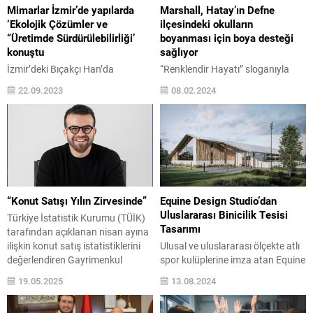
Mimarlar İzmir’de yapılarda
Marshall, Hatay’ın Defne
‘Ekolojik Çözümler ve
ilçesindeki okulların
“Üretimde Sürdürülebilirliği’
boyanması için boya desteği
konuştu
sağlıyor
İzmir’deki Bıçakçı Han’da
“Renklendir Hayatı” sloganıyla
düzenlenen “Arch. for M.E.”
hayata renk katacak projeler
22.09.2023
08.02.2024
etkinliği, mimarlık ve ekoloji
gerçekleştiren Marshall bu yıl
arasındaki ilişkiyi ele alan iki
deprem bölgesinde yer alan
günlük bir programla gerçekleşti.
Hatay’ın Defne ilçesindeki ihtiyaç
Etkinlik, Akdeniz’e komşu ülkelerin
sahibi tüm okulların boyanması
mimarları ve iç mimarlarının
için boya desteği sağlıyor. Hatay İl
katılımıyla, ekolojik ve
Eğitim Müdürlüğü ve Defne İlçe
sürdürülebilir tasarım konusunda
Eğitim Müdürlüğü iş birliğinde
farkındalık yarattı. Etkinlikte iki
gerçekleştirilecek çalışma
“Konut Satışı Yılın Zirvesinde”
Equine Design Studio’dan
gün boyunca iki farklı sahne yer
kapsamında 6 Şubat Salı günü
Uluslararası Binicilik Tesisi
Türkiye İstatistik Kurumu (TÜİK)
aldı. Ana sahnede, Akdeniz’e
“Harbiye Mezyet Ekrem Karateke
Tasarımı
tarafından açıklanan nisan ayına
komşu ülkelerden...
İlkokulu”nda...
ilişkin konut satış istatistiklerini
Ulusal ve uluslararası ölçekte atlı
değerlendiren Gayrimenkul
spor kulüplerine imza atan Equine
Girişimcisi ve Mars Gayrimenkul
Design Studio, Şile’de uluslararası
19.05.2025
13.08.2024
Yönetim Kurulu Başkanı Hakan
yarış standartlarına uygun
Bucak, konut satışında ivmenin
niteliklerde özel bir binicilik