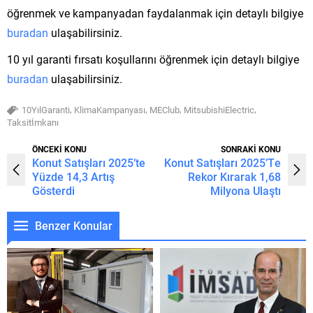
öğrenmek ve kampanyadan faydalanmak için detaylı bilgiye
buradan
ulaşabilirsiniz.
10 yıl garanti fırsatı koşullarını öğrenmek için detaylı bilgiye
buradan
ulaşabilirsiniz.
,
,
,
,
10YılGaranti
KlimaKampanyası
MEClub
MitsubishiElectric
Taksitİmkanı
ÖNCEKİ KONU
SONRAKİ KONU
Konut Satışları 2025’te
Konut Satışları 2025’Te
Yüzde 14,3 Artış
Rekor Kırarak 1,68
Gösterdi
Milyona Ulaştı
Benzer Konular