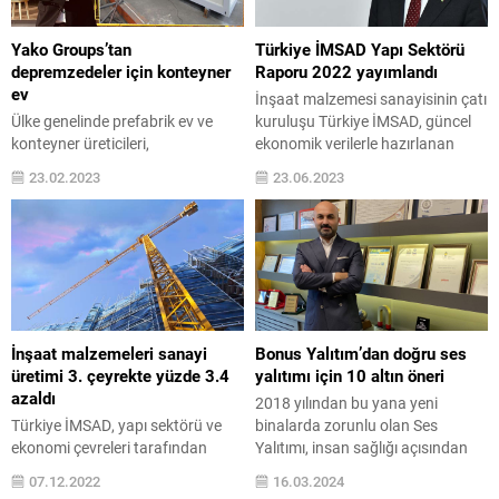
Yako Groups’tan
Türkiye İMSAD Yapı Sektörü
depremzedeler için konteyner
Raporu 2022 yayımlandı
ev
İnşaat malzemesi sanayisinin çatı
Ülke genelinde prefabrik ev ve
kuruluşu Türkiye İMSAD, güncel
konteyner üreticileri,
ekonomik verilerle hazırlanan
depremzedeler için yoğun mesai
2022 yılı Türkiye İMSAD Yapı
23.02.2023
23.06.2023
harcamaya devam ediyor. Afet
Sektörü Raporu’nu tamamladı.
bölgesindeki ihtiyaçlar
Raporda, 2022 yılında geçen yıla
doğrultusunda çok sayıda kişinin
göre yüzde 8,1 büyüyerek 1,21
barınma ihtiyaçlarını karşılayan
trilyon dolara çıkan dünya inşaat
yaşam konteynerleri, ilk günden
malzemesi ihracatında
bu yana deprem bölgesinde kalan
Türkiye’nin, 33,74 milyar dolarlık
vatandaşlar için imal ediliyor.
ihracat ile dünyanın 5. büyük
Kahramanmaraş merkezli iki
ihracatçı ülkesi olduğu
İnşaat malzemeleri sanayi
Bonus Yalıtım’dan doğru ses
depremin hemen ardından
vurgulandı. Türkiye,...
üretimi 3. çeyrekte yüzde 3.4
yalıtımı için 10 altın öneri
harekete geçen prefabrik yapı
azaldı
2018 yılından bu yana yeni
üretim firması Yako...
Türkiye İMSAD, yapı sektörü ve
binalarda zorunlu olan Ses
ekonomi çevreleri tarafından
Yalıtımı, insan sağlığı açısından
dikkatle izlenen Aylık Sektör
önemi tartışılmaz olan uyku
07.12.2022
16.03.2024
Raporu’nun kasım ayı sonuçlarını
sağlığı için de büyük önem