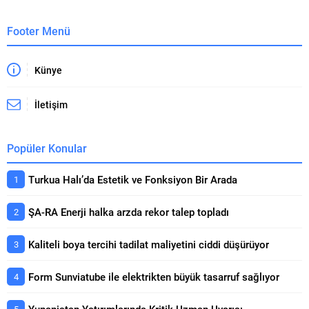
üçüncü gününde yalnızca davetli
uyuşmazlıklar, taşınır ve...
isimlerin katılımıyla
Footer Menü
gerçekleştirilen oturumun
açılışında konuşan arsaVev...
Künye
İletişim
Popüler Konular
Turkua Halı’da Estetik ve Fonksiyon Bir Arada
ŞA-RA Enerji halka arzda rekor talep topladı
Kaliteli boya tercihi tadilat maliyetini ciddi düşürüyor
Form Sunviatube ile elektrikten büyük tasarruf sağlıyor