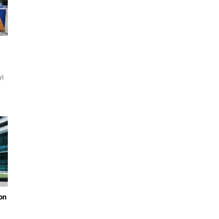
yi
dar
g,
a
a
on