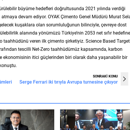
ülebilir büyüme hedefleri doğrultusunda 2021 yılında verdiği
ları atmaya devam ediyor. OYAK Çimento Genel Müdürü Murat Sela
gelecek kuşaklara olan sorumluluğunun bilinciyle, çevreye dost
ülebilirlik alanında yönümüzü Türkiye’nin 2053 net sıfır hedefin
ero taahhüdünü veren ilk çimento şirketiyiz. Science Based Targe
 tarafından tescilli Net-Zero taahhüdümüz kapsamında, karbon
e ekonomisinin itici güçlerinden biri olarak daha yaşanabilir bir
konuştu.
SONRAKİ KONU
ümleri
Serge Ferrari iki tırıyla Avrupa turnesine çıkıyor