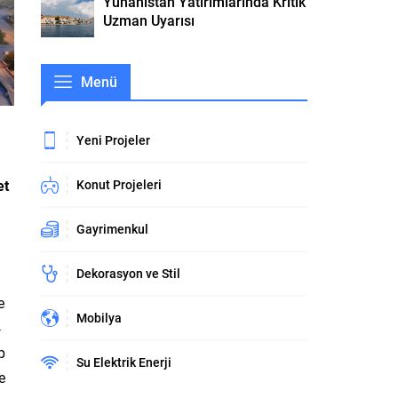
Yunanistan Yatırımlarında Kritik
Uzman Uyarısı
Menü
Yeni Projeler
et
Konut Projeleri
Gayrimenkul
Dekorasyon ve Stil
e
Mobilya
4
p
Su Elektrik Enerji
e