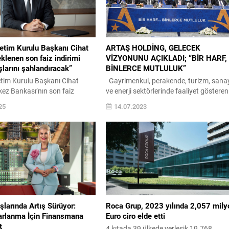
etim Kurulu Başkanı Cihat
ARTAŞ HOLDİNG, GELECEK
klenen son faiz indirimi
VİZYONUNU AÇIKLADI; “BİR HARF,
şlarını şahlandıracak”
BİNLERCE MUTLULUK”
tim Kurulu Başkanı Cihat
Gayrimenkul, perakende, turizm, sana
ez Bankası’nın son faiz
ve enerji sektörlerinde faaliyet gösteren
nın ardından, potansiyel konut
ve kurulduğu 1977 yılından bugüne ka
25
14.07.2023
tif hale geçeceğini söyledi.
önemli projelere imza atan Artaş Holdin
ut almak üzere bekleyen
“Bir Harf, Binlerce Mutluluk” mottosuyl
i oranlarında aşağı yönlü bir
önümüzdeki dönemde yeni yatırımların
a gördüğünde hemen harekete
devam edecek. Yarım asra yaklaşan
’nın, faizi yüzde 46’dan yüzde
tecrübesi ve imza attığı yatırımlarla
sinin ardından daha önce
Türkiye’nin en köklü kurumları arasında
i gördüğümüz gibi konut
yer alan Artaş...
...
şlarında Artış Sürüyor:
Roca Grup, 2023 yılında 2,057 mily
parlanma İçin Finansmana
Euro ciro elde etti
t
4 kıtada 39 ülkede yerleşik 19.768