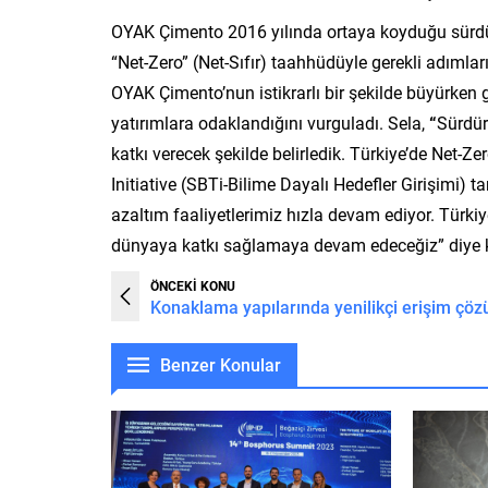
OYAK Çimento 2016 yılında ortaya koyduğu sürdür
“Net-Zero” (Net-Sıfır) taahhüdüyle gerekli adım
OYAK Çimento’nun istikrarlı bir şekilde büyürken 
yatırımlara odaklandığını vurguladı. Sela,
“
Sürdür
katkı verecek şekilde belirledik. Türkiye’de Net-Z
Initiative (SBTi-Bilime Dayalı Hedefler Girişimi)
azaltım faaliyetlerimiz hızla devam ediyor. Türkiy
dünyaya katkı sağlamaya devam edeceğiz” diye 
ÖNCEKİ KONU
Konaklama yapılarında yenilikçi erişim çöz
Benzer Konular