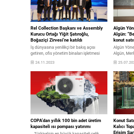
Rel Collection Başkanı ve Assembly
Algün Yön
Kurucu Ortağı Yiğit Şatıroğlu,
Algün: “Be
Boğaziçi Zirvesi’ne katıldı
konut satı
İş dünyasına yenilikçi bir bakış açısı
Algün Yöne
getiren, ofis yönetim binaları işletmesi
Algün, Merk
olarak tanımlanan Assembly Buildings
açıklaması
24.11.2023
25.07.20
Kurucu Ortağı Yiğit Şatıroğlu, iş dünyası,
talebinin ak
siyaset ve kültür alanlarındaki kanaat
Algün “Kon
önderlerinin küresel sınamaları
kesim, kred
değerlendirmelerini kolaylaştıran açık bir
kıpırdanm
diyalog imkanı sunan, bu yıl 14. Kez
geçiyor. MB
düzenlenen Boğaziçi Zirvesi’ne katıldı. Rel
43’e çekme
Collection Başkanı ve Assembly
örneklerin
Buildings...
satışlarında
COPA’dan yıllık 100 bin adet üretim
Konut Satı
kapasiteli ısı pompası yatırımı
Kalıcı To
Erişim Şar
Türkiye’nin en büyük kapasiteli çelik