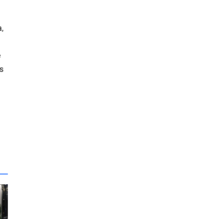
,
e
ts