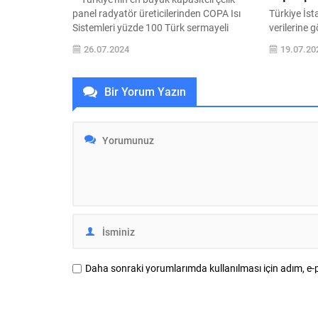
panel radyatör üreticilerinden COPA Isı
Türkiye İst
Sistemleri yüzde 100 Türk sermayeli
verilerine 
yatırımlarına bir yenisini ekliyor. 20 yıldır
Türkiye gen
26.07.2024
19.07.20
ihracatta lider olan COPA, 3,5 milyon
yılın aynı a
euroluk yatırım ile ısı pompası tesisi
göstererek 
kuruyor. Bursa’da kurulan tesiste yılda
sektörde ye
Bir Yorum Yazın
yaklaşık 100 bin adet ısı pompası
olarak değe
üretilecek. EHPA (Europian Heat Pump...
Kurucusu v
Filiz Dalga,
sürdürülebi
değerlendir
Daha sonraki yorumlarımda kullanılması için adım, e-p