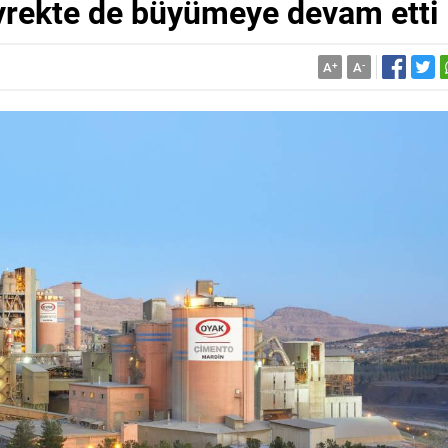
yrekte de büyümeye devam etti
A
+
A
-