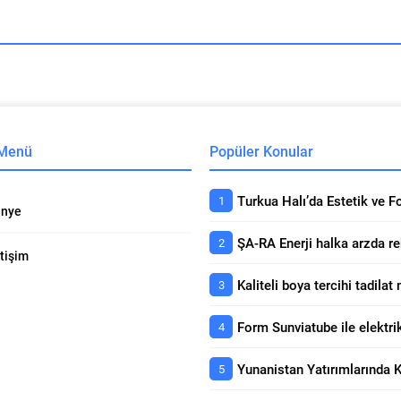
 Menü
Popüler Konular
nye
etişim