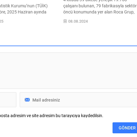
atistik Kurumu’nun (TÜİK)
çalışanı bulunan, 79 fabrikasıyla sektö
göre, 2025 Haziran ayında
öncü konumunda yer alan Roca Grup,
elinde konut satışları geçen
2023 yılında elde ettiği 2,057 milyon Eu
25
08.08.2024
yına kıyasla %35,8 artış
ciro ve yaptığı 153 milyon Euro’luk
107.723 adede ulaştı. Bu artış
yatırımla büyümesini sürdürüyor.
niden bir canlanma sinyali
Pandemi sonrası dönemde inşaat
rlendirilirken, Mega Proje
sektöründeki daralma ve tüketici
e Gayrimenkul Uzmanı Derya
önceliklerindeki değişime rağmen
 piyasadaki hareketliliğin
satışlarını artıran, 170’ten fazla ülkede
lirliğine dikkat çekerek önemli
ticari...
melerde bulundu....
osta adresim ve site adresim bu tarayıcıya kaydedilsin.