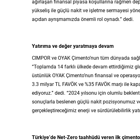
ağırlaşan finansal piyasa koşullarına rağmen dep
yükseliş ile güçlü nakit ve işletme sermayesi yön
açıdan ayrışmamızda önemli rol oynadı.” dedi.
Yatırıma ve değer yaratmaya devam
CIMPOR ve OYAK Çimento’nun tüm dünyada sağlıklı
“Toplamda 14 farklı ülkede devam ettirdiğimiz gl
üstünlük OYAK Çimento’nun finansal ve operasyone
3.3 milyar TL FAVÖK ve %35 FAVÖK marjı ile kapa
ediyoruz.” dedi. “2024 yılsonu için olumlu beklent
sonuçlarla beslenen güçlü nakit pozisyonumuz
gerçekleştireceğimiz enerji ve sürdürülebilirlik 
Türkiye’de Net-Zero taahhüdü veren ilk çimento 