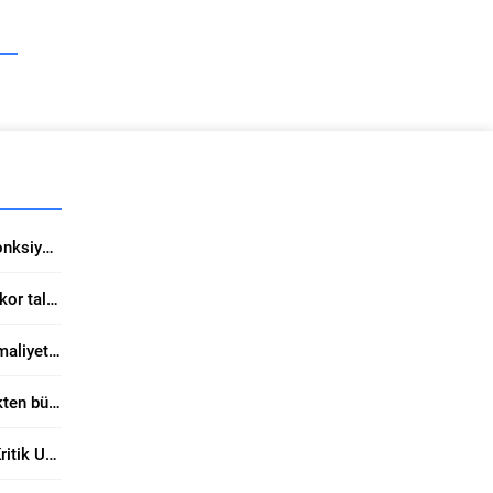
Turkua Halı’da Estetik ve Fonksiyon Bir Arada
ŞA-RA Enerji halka arzda rekor talep topladı
Kaliteli boya tercihi tadilat maliyetini ciddi düşürüyor
Form Sunviatube ile elektrikten büyük tasarruf sağlıyor
Yunanistan Yatırımlarında Kritik Uzman Uyarısı