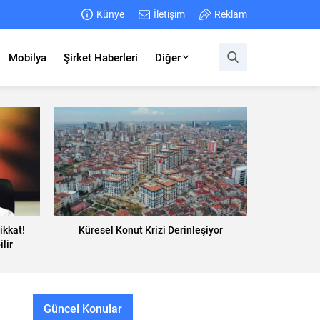
Künye
İletişim
Reklam
Mobilya
Şirket Haberleri
Diğer
ikkat!
Küresel Konut Krizi Derinleşiyor
lir
Güncel Konular