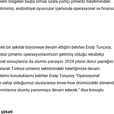
rem bölgeleri başta olmak üzere yurtiçi çimento tüketimindeki
etimimiz, endüstriyel oyuncular içerisinde operasyonel ve finans
 bir şekilde büyümeye devam ettiğini belirten Eralp Tunçsoy,
obal çimento operasyonlarımızın getirmiş olduğu rekabetçi
l sonuçlarına da olumlu yansıyor. 2024 yılının ikinci çeyreğini
tarak Türkiye çimento sektöründeki liderliğimize devam
ilerini koruduklarını belirten Eralp Tunçsoy “Operasyonel
 ve sahip olduğumuz uluslararası know-how önümüzdeki dönem
yatırımlarına olumlu yansımaya devam edecek.” diye konuştu.
şirketi