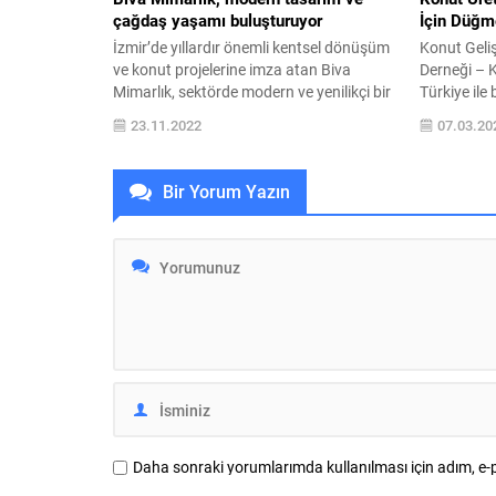
çağdaş yaşamı buluşturuyor
İçin Düğm
İzmir’de yıllardır önemli kentsel dönüşüm
Konut Gelişt
ve konut projelerine imza atan Biva
Derneği – 
Mimarlık, sektörde modern ve yenilikçi bir
Türkiye ile 
anlayışla tasarım ve mimariyi
Beklenti Ank
23.11.2022
07.03.20
buluşturuyor. Biva A.Ş. kurucularından
anket sonuç
Mimar Vahap Yılmaz eşi ve iş ortağı Birim
sonuçlarını
Yılmaz ile birlikte sektöre 12metrekarelik
ve çarpıcı v
Bir Yorum Yazın
dükkanla adım attıklarını belirterek,
artış beklen
geldikleri noktada Avrupa’nın en yüksek
göre sektör
yapısal çelik binası...
aylarda yeni
Daha sonraki yorumlarımda kullanılması için adım, e-p