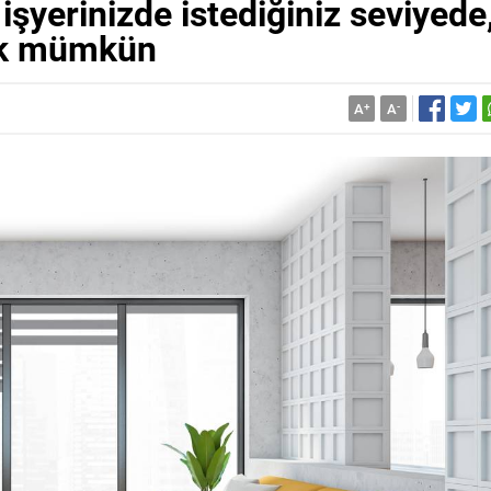
işyerinizde istediğiniz seviyede
lık mümkün
A
+
A
-