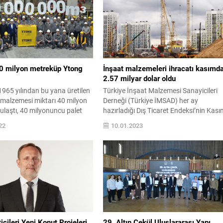
40 milyon metreküp Ytong
İnşaat malzemeleri ihracatı kasımd
2.57 milyar dolar oldu
1965 yılından bu yana üretilen
Türkiye İnşaat Malzemesi Sanayicileri
 malzemesi miktarı 40 milyon
Derneği (Türkiye İMSAD) her ay
ulaştı, 40 milyonuncu palet
hazırladığı Dış Ticaret Endeksi’nin Kas
un Dilovası Fabrikası’ndaki
2022 sonuçlarını açıkladı. Endekse gör
22
10.01.2023
enle indirildi. Yapı malzemesi
inşaat malzemeleri sanayisinde kasım
öncü ve yenilikçi şirketi Türk
ayında 2,57 milyar dolarla yılın en düşü
fından 1965 yılında
aylık ihracatlarından biri gerçekleşti. Ya
a kurulan 50 bin metreküp
sektörünün dış ticaretteki nabzını tuta
 fabrikada başlayan Ytong
raporda, ihracatın bir önceki yılın kasım
yılda 6...
ayına oranla yüzde 5,8...
icileri Yeni Konut Projeleri
29. Altın Çekül Uluslararası Yapı