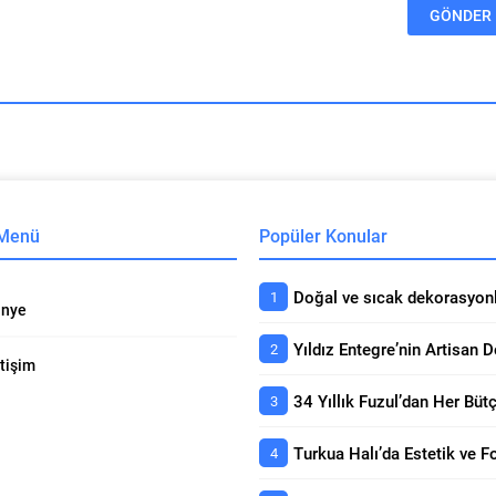
 Menü
Popüler Konular
nye
etişim