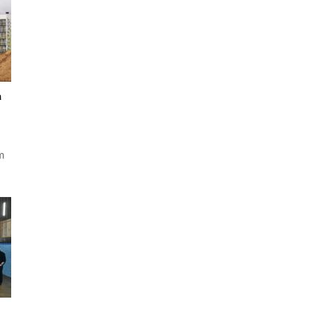
a
ım
e
k
pı
n