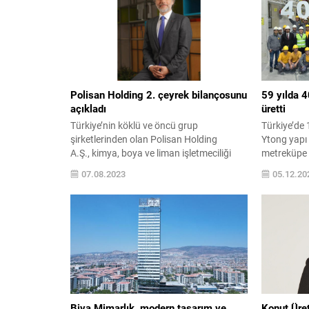
Polisan Holding 2. çeyrek bilançosunu
59 yılda 
açıkladı
üretti
Türkiye’nin köklü ve öncü grup
Türkiye’de 
şirketlerinden olan Polisan Holding
Ytong yapı
A.Ş., kimya, boya ve liman işletmeciliği
metreküpe 
alanlarındaki yatırımlarıyla Türkiye’ye
Türk Ytong’
07.08.2023
05.12.20
değer katmaya devam ediyor. 2023 yılının
banttan tör
ikinci çeyreğine ait konsolide finansal
sektörünün 
sonuçlarını Kamuyu Aydınlatma
Ytong tara
Platformu’nda (KAP) yayınlayan Polisan
İstanbul’d
Holding’in konsolide gelirleri 2023 yılının
kapasiteli
ilk yarısında bir önceki yılın aynı dönemine
üretimi, 59 
göre yüzde 11 artarak...
Biva Mimarlık, modern tasarım ve
Konut Üret