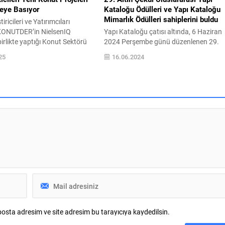
eye Basıyor
Kataloğu Ödülleri ve Yapı Kataloğu
Mimarlık Ödülleri sahiplerini buldu
iricileri ve Yatırımcıları
KONUTDER’in NielsenIQ
Yapı Kataloğu çatısı altında, 6 Haziran
birlikte yaptığı Konut Sektörü
2024 Perşembe günü düzenlenen 29.
eti’nin 2025 ilk yarısına ilişkin
Altın Çekül Uluslararası Yapı Kataloğu
25
16.06.2024
ları açıklandı. Anket
Ödülleri ve Yapı Kataloğu Mimarlık
 değerlendiren raporun en yeni
Ödülleri Töreni, İPA Florya Kampüs’te
erisi “yeni proje ve satıştaki
büyük bir katılımla gerçekleştirildi. Ödül
tisi” oldu. Bu çarpıcı veriye
törenine paralel olarak gün boyunca
 temsilcileri önümüzdeki
düzenlenen etkinlikler, yapı sektörü
 projelerini satışa...
profesyonelleri, mimarlar ve öğrencileri 
araya getirerek sektörel bilgi
paylaşımını...
osta adresim ve site adresim bu tarayıcıya kaydedilsin.