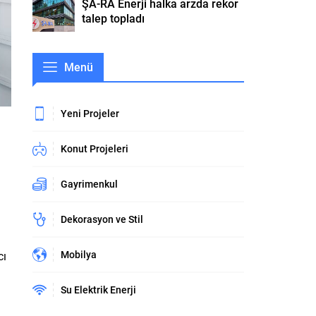
ŞA-RA Enerji halka arzda rekor
talep topladı
Menü
Yeni Projeler
Konut Projeleri
Gayrimenkul
Dekorasyon ve Stil
Mobilya
cı
Su Elektrik Enerji